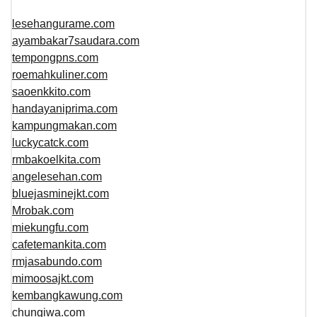
lesehangurame.com
ayambakar7saudara.com
tempongpns.com
roemahkuliner.com
saoenkkito.com
handayaniprima.com
kampungmakan.com
luckycatck.com
rmbakoelkita.com
angelesehan.com
bluejasminejkt.com
Mrobak.com
miekungfu.com
cafetemankita.com
rmjasabundo.com
mimoosajkt.com
kembangkawung.com
chungiwa.com