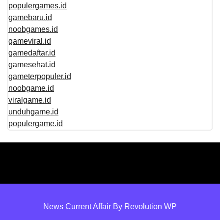
populergames.id
gamebaru.id
noobgames.id
gameviral.id
gamedaftar.id
gamesehat.id
gameterpopuler.id
noobgame.id
viralgame.id
unduhgame.id
populergame.id
News Current Affair By Revolution WP