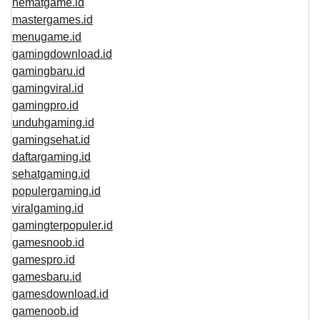
hematgame.id
mastergames.id
menugame.id
gamingdownload.id
gamingbaru.id
gamingviral.id
gamingpro.id
unduhgaming.id
gamingsehat.id
daftargaming.id
sehatgaming.id
populergaming.id
viralgaming.id
gamingterpopuler.id
gamesnoob.id
gamespro.id
gamesbaru.id
gamesdownload.id
gamenoob.id