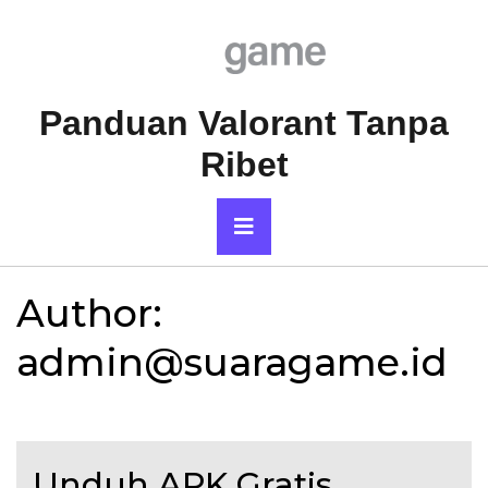
Skip
to
content
Panduan Valorant Tanpa
Ribet
Primary
Menu
Author:
admin@suaragame.id
Unduh APK Gratis