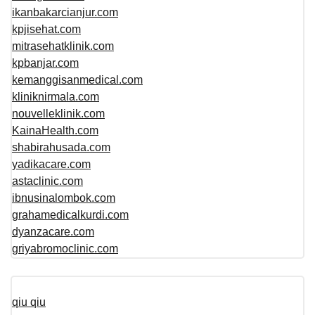
ikanbakarcianjur.com
kpjisehat.com
mitrasehatklinik.com
kpbanjar.com
kemanggisanmedical.com
kliniknirmala.com
nouvelleklinik.com
KainaHealth.com
shabirahusada.com
yadikacare.com
astaclinic.com
ibnusinalombok.com
grahamedicalkurdi.com
dyanzacare.com
griyabromoclinic.com
qiu qiu