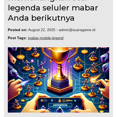
legenda seluler mabar
Anda berikutnya
Posted on:
August 22, 2025
-
admin@suaragame.id
Post Tags:
mabar-mobile-legend