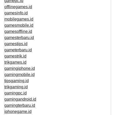
gamepc.id
offlinegames.id
gamesinfo.id
mobilegames.id
gamesmobile.id
gamesoffline.id
gamesterbaru.id
gamestips.id
gameterbaru.id
gamestrik.id
trikgames.id
gamingiphone.id
gamingmobile.id
tipsgaming.id
trikgaming.id
gamingpc.id
gamingandroid.id
gamingterbaru.id
iphonegame.id