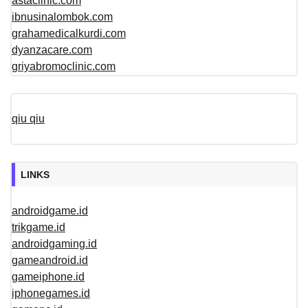
astaclinic.com
ibnusinalombok.com
grahamedicalkurdi.com
dyanzacare.com
griyabromoclinic.com
qiu qiu
LINKS
androidgame.id
trikgame.id
androidgaming.id
gameandroid.id
gameiphone.id
iphonegames.id