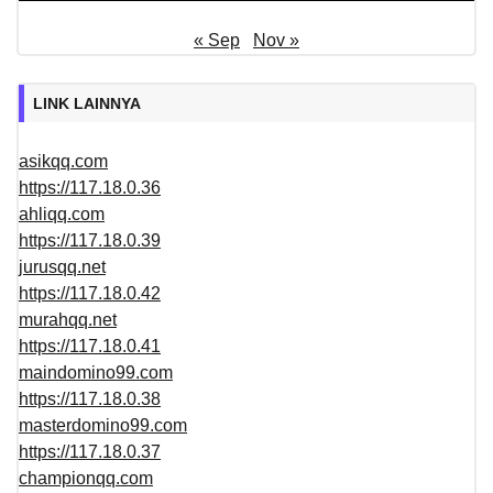
« Sep
Nov »
LINK LAINNYA
asikqq.com
https://117.18.0.36
ahliqq.com
https://117.18.0.39
jurusqq.net
https://117.18.0.42
murahqq.net
https://117.18.0.41
maindomino99.com
https://117.18.0.38
masterdomino99.com
https://117.18.0.37
championqq.com