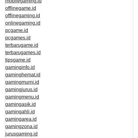
mobilegaming.id
offlinegame.id
offlinegaming.id
onlinegaming.id
pcgame.id
pcgames.id
terbarugame.id
terbarugames.id
tipsgame.id
gaminginfo.id
gaminghemat.id
gamingmurni.id
gamingjurus.id
gamingmenu.id
gamingasik.id
gamingahli.id
gamingarea.id
gamingzona.id
jurusgaming.id