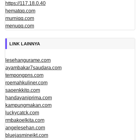
https://117.18.0.40
hematqq.com
murniqq.com
menuqq.com
LINK LAINNYA
lesehangurame.com
ayambakar7saudara.com
tempongpns.com
roemahkuliner.com
saoenkkito.com
handayaniprima.com
kampungmakan.com
luckycatck.com
rmbakoelkita.com
angelesehan.com
bluejasminejkt.com