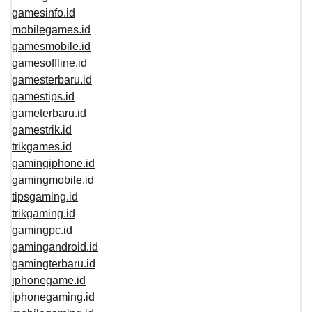
gamesinfo.id
mobilegames.id
gamesmobile.id
gamesoffline.id
gamesterbaru.id
gamestips.id
gameterbaru.id
gamestrik.id
trikgames.id
gamingiphone.id
gamingmobile.id
tipsgaming.id
trikgaming.id
gamingpc.id
gamingandroid.id
gamingterbaru.id
iphonegame.id
iphonegaming.id