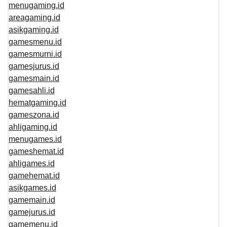
menugaming.id
areagaming.id
asikgaming.id
gamesmenu.id
gamesmurni.id
gamesjurus.id
gamesmain.id
gamesahli.id
hematgaming.id
gameszona.id
ahligaming.id
menugames.id
gameshemat.id
ahligames.id
gamehemat.id
asikgames.id
gamemain.id
gamejurus.id
gamemenu.id