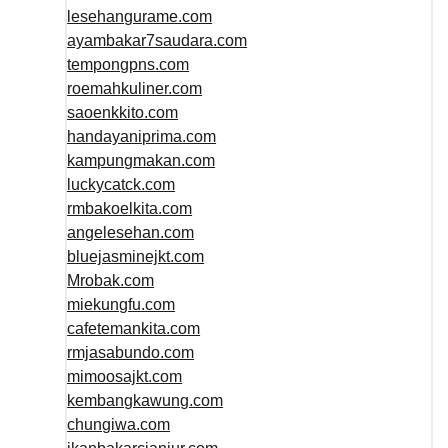
lesehangurame.com
ayambakar7saudara.com
tempongpns.com
roemahkuliner.com
saoenkkito.com
handayaniprima.com
kampungmakan.com
luckycatck.com
rmbakoelkita.com
angelesehan.com
bluejasminejkt.com
Mrobak.com
miekungfu.com
cafetemankita.com
rmjasabundo.com
mimoosajkt.com
kembangkawung.com
chungiwa.com