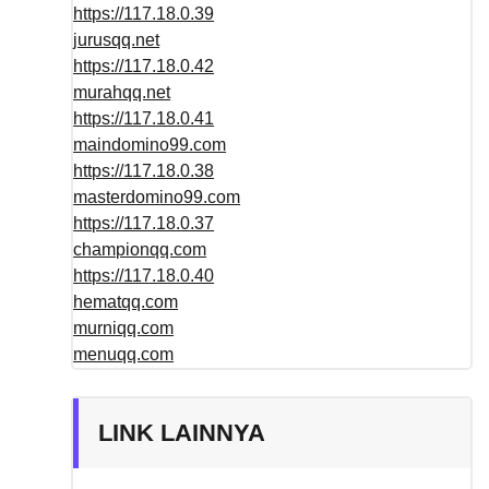
https://117.18.0.39
jurusqq.net
https://117.18.0.42
murahqq.net
https://117.18.0.41
maindomino99.com
https://117.18.0.38
masterdomino99.com
https://117.18.0.37
championqq.com
https://117.18.0.40
hematqq.com
murniqq.com
menuqq.com
LINK LAINNYA