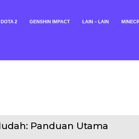
DOTA 2
GENSHIN IMPACT
LAIN – LAIN
MINEC
 Mudah: Panduan Utama