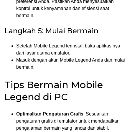
preferensi Anda. Pastikan Anda menyesuaikan
kontrol untuk kenyamanan dan efisiensi saat
bermain.
Langkah 5: Mulai Bermain
Setelah Mobile Legend terinstal, buka aplikasinya
dari layar utama emulator.
Masuk dengan akun Mobile Legend Anda dan mulai
bermain.
Tips Bermain Mobile
Legend di PC
Optimalkan Pengaturan Grafis
: Sesuaikan
pengaturan grafis di emulator untuk mendapatkan
pengalaman bermain yang lancar dan stabil.