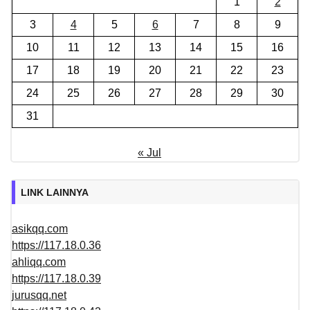
1
2
3
4
5
6
7
8
9
10
11
12
13
14
15
16
17
18
19
20
21
22
23
24
25
26
27
28
29
30
31
« Jul
LINK LAINNYA
asikqq.com
https://117.18.0.36
ahliqq.com
https://117.18.0.39
jurusqq.net