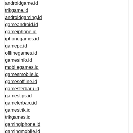
androidgame.id
trikgame.id
androidgaming.id
gameandroid.id
gameiphone.id
iphonegames.id
gamepc.id
offlinegames.id
gamesinfo.id
mobilegames.id
gamesmobile.id
gamesoffline.id
gamesterbaru.id
gamestips.id
gameterbaru.id
gamestrik.id
trikgames.id
gamingiphone.id
gamingmobile.id