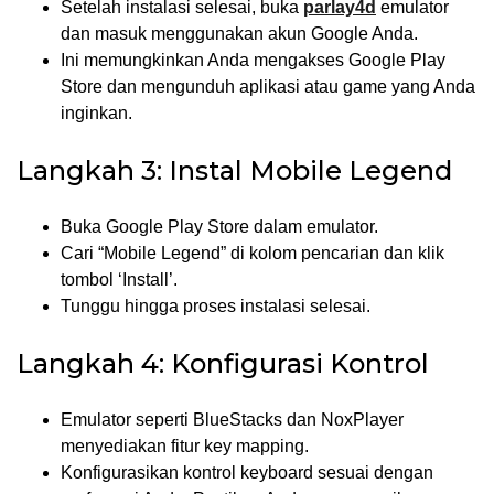
Setelah instalasi selesai, buka
parlay4d
emulator
dan masuk menggunakan akun Google Anda.
Ini memungkinkan Anda mengakses Google Play
Store dan mengunduh aplikasi atau game yang Anda
inginkan.
Langkah 3: Instal Mobile Legend
Buka Google Play Store dalam emulator.
Cari “Mobile Legend” di kolom pencarian dan klik
tombol ‘Install’.
Tunggu hingga proses instalasi selesai.
Langkah 4: Konfigurasi Kontrol
Emulator seperti BlueStacks dan NoxPlayer
menyediakan fitur key mapping.
Konfigurasikan kontrol keyboard sesuai dengan