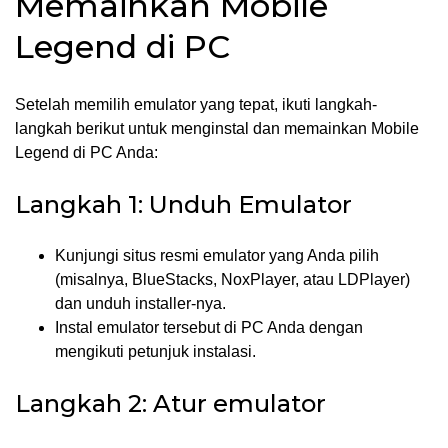
Memainkan Mobile
Legend di PC
Setelah memilih emulator yang tepat, ikuti langkah-
langkah berikut untuk menginstal dan memainkan Mobile
Legend di PC Anda:
Langkah 1: Unduh Emulator
Kunjungi situs resmi emulator yang Anda pilih
(misalnya, BlueStacks, NoxPlayer, atau LDPlayer)
dan unduh installer-nya.
Instal emulator tersebut di PC Anda dengan
mengikuti petunjuk instalasi.
Langkah 2: Atur emulator