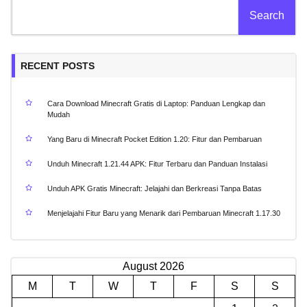
Search
RECENT POSTS
Cara Download Minecraft Gratis di Laptop: Panduan Lengkap dan
Mudah
Yang Baru di Minecraft Pocket Edition 1.20: Fitur dan Pembaruan
Unduh Minecraft 1.21.44 APK: Fitur Terbaru dan Panduan Instalasi
Unduh APK Gratis Minecraft: Jelajahi dan Berkreasi Tanpa Batas
Menjelajahi Fitur Baru yang Menarik dari Pembaruan Minecraft 1.17.30
August 2026
M
T
W
T
F
S
S