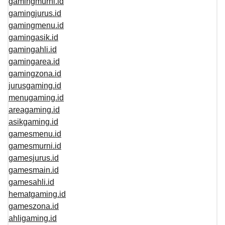
gamingmurni.id
gamingjurus.id
gamingmenu.id
gamingasik.id
gamingahli.id
gamingarea.id
gamingzona.id
jurusgaming.id
menugaming.id
areagaming.id
asikgaming.id
gamesmenu.id
gamesmurni.id
gamesjurus.id
gamesmain.id
gamesahli.id
hematgaming.id
gameszona.id
ahligaming.id