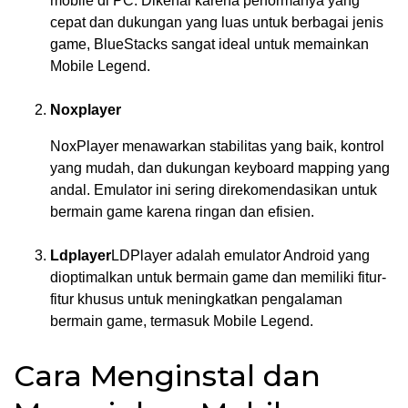
mobile di PC. Dikenal karena performanya yang
cepat dan dukungan yang luas untuk berbagai jenis
game, BlueStacks sangat ideal untuk memainkan
Mobile Legend.
Noxplayer
NoxPlayer menawarkan stabilitas yang baik, kontrol
yang mudah, dan dukungan keyboard mapping yang
andal. Emulator ini sering direkomendasikan untuk
bermain game karena ringan dan efisien.
Ldplayer
LDPlayer adalah emulator Android yang
dioptimalkan untuk bermain game dan memiliki fitur-
fitur khusus untuk meningkatkan pengalaman
bermain game, termasuk Mobile Legend.
Cara Menginstal dan