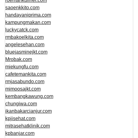
roemahkuliner.com
saoenkkito.com
handayaniprima.com
kampungmakan.com
luckycatck.com
rmbakoelkita.com
angelesehan.com
bluejasminejkt.com
Mrobak.com
miekungfu.com
cafetemankita.com
rmjasabundo.com
mimoosajkt.com
kembangkawung.com
chungiwa.com
ikanbakarcianjur.com
kpjisehat.com
mitrasehatklinik.com
kpbanjar.com