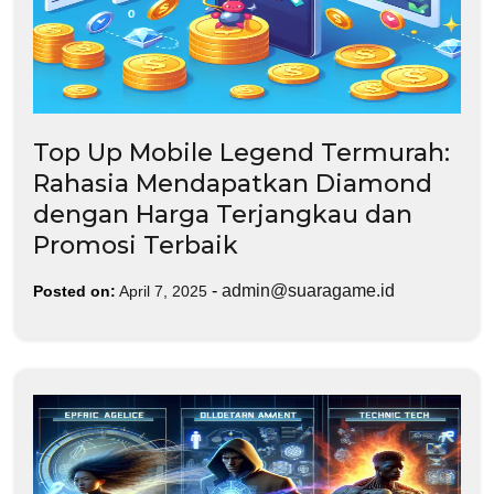
Top Up Mobile Legend Termurah:
Rahasia Mendapatkan Diamond
dengan Harga Terjangkau dan
Promosi Terbaik
-
admin@suaragame.id
Posted on:
April 7, 2025