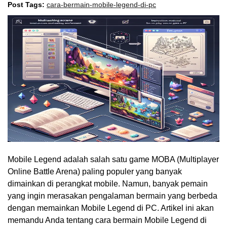
Post Tags:
cara-bermain-mobile-legend-di-pc
Mobile Legend adalah salah satu game MOBA (Multiplayer
Online Battle Arena) paling populer yang banyak
dimainkan di perangkat mobile. Namun, banyak pemain
yang ingin merasakan pengalaman bermain yang berbeda
dengan memainkan Mobile Legend di PC. Artikel ini akan
memandu Anda tentang cara bermain Mobile Legend di