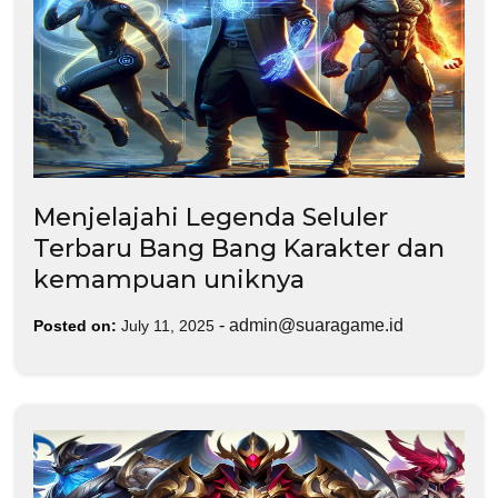
Menjelajahi Legenda Seluler
Terbaru Bang Bang Karakter dan
kemampuan uniknya
-
admin@suaragame.id
Posted on:
July 11, 2025