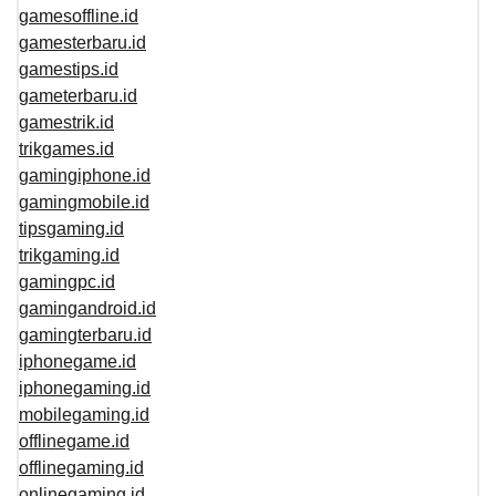
gamesoffline.id
gamesterbaru.id
gamestips.id
gameterbaru.id
gamestrik.id
trikgames.id
gamingiphone.id
gamingmobile.id
tipsgaming.id
trikgaming.id
gamingpc.id
gamingandroid.id
gamingterbaru.id
iphonegame.id
iphonegaming.id
mobilegaming.id
offlinegame.id
offlinegaming.id
onlinegaming.id