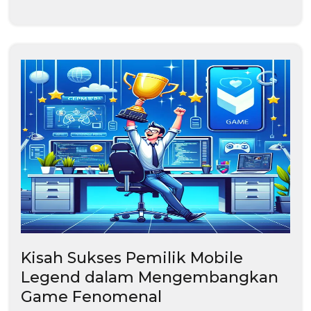
Kisah Sukses Pemilik Mobile
Legend dalam Mengembangkan
Game Fenomenal