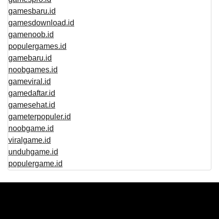
gamesbaru.id
gamesdownload.id
gamenoob.id
populergames.id
gamebaru.id
noobgames.id
gameviral.id
gamedaftar.id
gamesehat.id
gameterpopuler.id
noobgame.id
viralgame.id
unduhgame.id
populergame.id