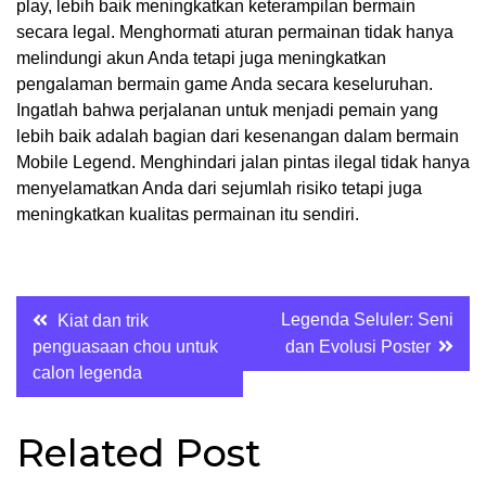
play, lebih baik meningkatkan keterampilan bermain
secara legal. Menghormati aturan permainan tidak hanya
melindungi akun Anda tetapi juga meningkatkan
pengalaman bermain game Anda secara keseluruhan.
Ingatlah bahwa perjalanan untuk menjadi pemain yang
lebih baik adalah bagian dari kesenangan dalam bermain
Mobile Legend. Menghindari jalan pintas ilegal tidak hanya
menyelamatkan Anda dari sejumlah risiko tetapi juga
meningkatkan kualitas permainan itu sendiri.
Post
Legenda Seluler: Seni
Kiat dan trik
penguasaan chou untuk
dan Evolusi Poster
navigation
calon legenda
Related Post