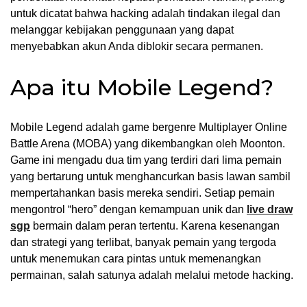
untuk dicatat bahwa hacking adalah tindakan ilegal dan
melanggar kebijakan penggunaan yang dapat
menyebabkan akun Anda diblokir secara permanen.
Apa itu Mobile Legend?
Mobile Legend adalah game bergenre Multiplayer Online
Battle Arena (MOBA) yang dikembangkan oleh Moonton.
Game ini mengadu dua tim yang terdiri dari lima pemain
yang bertarung untuk menghancurkan basis lawan sambil
mempertahankan basis mereka sendiri. Setiap pemain
mengontrol “hero” dengan kemampuan unik dan
live draw
sgp
bermain dalam peran tertentu. Karena kesenangan
dan strategi yang terlibat, banyak pemain yang tergoda
untuk menemukan cara pintas untuk memenangkan
permainan, salah satunya adalah melalui metode hacking.