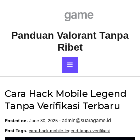
Skip
to
content
Panduan Valorant Tanpa
Ribet
Primary
Menu
Cara Hack Mobile Legend
Tanpa Verifikasi Terbaru
-
admin@suaragame.id
Posted on:
June 30, 2025
Post Tags:
cara-hack-mobile-legend-tanpa-verifikasi