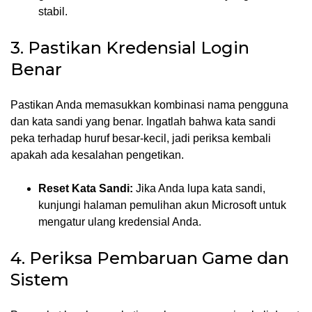
stabil.
3. Pastikan Kredensial Login
Benar
Pastikan Anda memasukkan kombinasi nama pengguna
dan kata sandi yang benar. Ingatlah bahwa kata sandi
peka terhadap huruf besar-kecil, jadi periksa kembali
apakah ada kesalahan pengetikan.
Reset Kata Sandi:
Jika Anda lupa kata sandi,
kunjungi halaman pemulihan akun Microsoft untuk
mengatur ulang kredensial Anda.
4. Periksa Pembaruan Game dan
Sistem