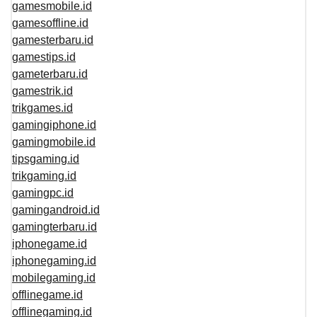
gamesmobile.id
gamesoffline.id
gamesterbaru.id
gamestips.id
gameterbaru.id
gamestrik.id
trikgames.id
gamingiphone.id
gamingmobile.id
tipsgaming.id
trikgaming.id
gamingpc.id
gamingandroid.id
gamingterbaru.id
iphonegame.id
iphonegaming.id
mobilegaming.id
offlinegame.id
offlinegaming.id