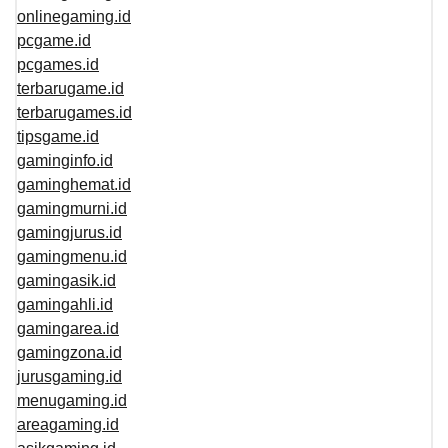
onlinegaming.id
pcgame.id
pcgames.id
terbarugame.id
terbarugames.id
tipsgame.id
gaminginfo.id
gaminghemat.id
gamingmurni.id
gamingjurus.id
gamingmenu.id
gamingasik.id
gamingahli.id
gamingarea.id
gamingzona.id
jurusgaming.id
menugaming.id
areagaming.id