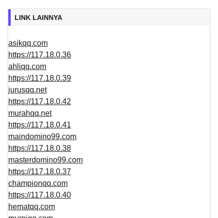
LINK LAINNYA
asikqq.com
https://117.18.0.36
ahliqq.com
https://117.18.0.39
jurusqq.net
https://117.18.0.42
murahqq.net
https://117.18.0.41
maindomino99.com
https://117.18.0.38
masterdomino99.com
https://117.18.0.37
championqq.com
https://117.18.0.40
hematqq.com