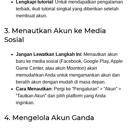
Lengkapi tutorial
: Untuk mendapatkan pengalaman
terbaik, ikuti tutorial singkat yang diberikan setelah
membuat akun.
3. Menautkan Akun ke Media
Sosial
Jangan Lewatkan Langkah Ini
: Menautkan akun
baru ke media sosial (Facebook, Google Play, Apple
Game Center, atau akun Moonton) akan
memudahkan Anda untuk mengamankan akun dan
beralih akun dengan mudah di masa depan.
Cara Menautkan
: Pergi ke “Pengaturan” > “Akun” >
“Tautkan Akun” dan pilih platform yang Anda
inginkan.
4. Mengelola Akun Ganda