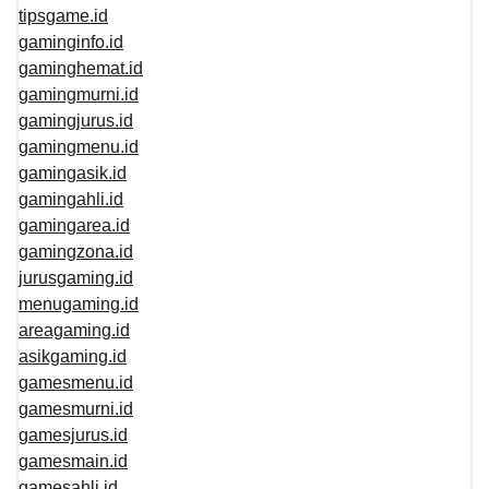
tipsgame.id
gaminginfo.id
gaminghemat.id
gamingmurni.id
gamingjurus.id
gamingmenu.id
gamingasik.id
gamingahli.id
gamingarea.id
gamingzona.id
jurusgaming.id
menugaming.id
areagaming.id
asikgaming.id
gamesmenu.id
gamesmurni.id
gamesjurus.id
gamesmain.id
gamesahli.id