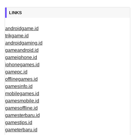
LINKS
androidgame.id
trikgame.id
androidgaming.id
gameandroid.id
gameiphone.id
iphonegames.id
gamepc.id
offlinegames.id
gamesinfo.id
mobilegames.id
gamesmobile.id
gamesoffline.id
gamesterbaru.id
gamestips.id
gameterbaru.id