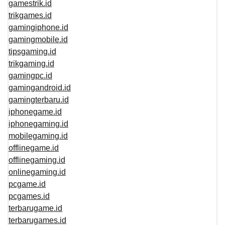
gamestrik.id
trikgames.id
gamingiphone.id
gamingmobile.id
tipsgaming.id
trikgaming.id
gamingpc.id
gamingandroid.id
gamingterbaru.id
iphonegame.id
iphonegaming.id
mobilegaming.id
offlinegame.id
offlinegaming.id
onlinegaming.id
pcgame.id
pcgames.id
terbarugame.id
terbarugames.id