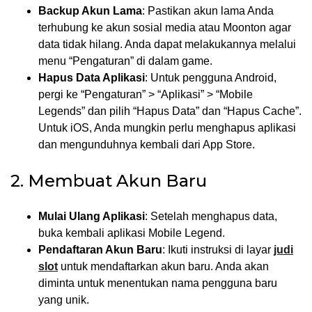
Backup Akun Lama
: Pastikan akun lama Anda
terhubung ke akun sosial media atau Moonton agar
data tidak hilang. Anda dapat melakukannya melalui
menu “Pengaturan” di dalam game.
Hapus Data Aplikasi
: Untuk pengguna Android,
pergi ke “Pengaturan” > “Aplikasi” > “Mobile
Legends” dan pilih “Hapus Data” dan “Hapus Cache”.
Untuk iOS, Anda mungkin perlu menghapus aplikasi
dan mengunduhnya kembali dari App Store.
2. Membuat Akun Baru
Mulai Ulang Aplikasi
: Setelah menghapus data,
buka kembali aplikasi Mobile Legend.
Pendaftaran Akun Baru
: Ikuti instruksi di layar
judi
slot
untuk mendaftarkan akun baru. Anda akan
diminta untuk menentukan nama pengguna baru
yang unik.