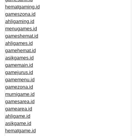
hematgaming.id
gameszona.id
ahligaming.id
menugames.id
gameshemat.id
ahligames.id
gamehemat.id
asikgames.id
gamemain.id
gamejurus.id
gamemenu.id
gamezona.id
murnigame.id
gamesarea.id
gamearea.id
ahligame.id
asikgame.id
hematgame.id