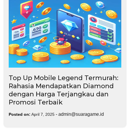
Top Up Mobile Legend Termurah:
Rahasia Mendapatkan Diamond
dengan Harga Terjangkau dan
Promosi Terbaik
-
admin@suaragame.id
Posted on:
April 7, 2025