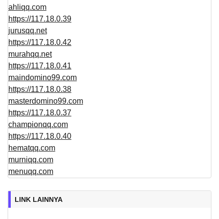
ahliqq.com
https://117.18.0.39
jurusqq.net
https://117.18.0.42
murahqq.net
https://117.18.0.41
maindomino99.com
https://117.18.0.38
masterdomino99.com
https://117.18.0.37
championqq.com
https://117.18.0.40
hematqq.com
murniqq.com
menuqq.com
LINK LAINNYA