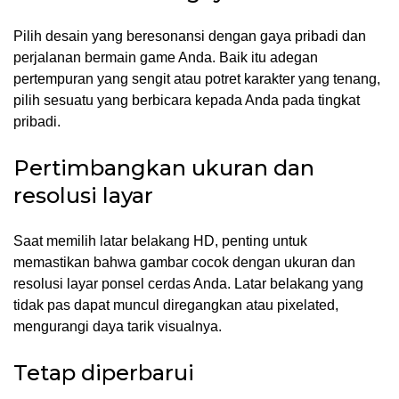
Pilih desain yang beresonansi dengan gaya pribadi dan
perjalanan bermain game Anda. Baik itu adegan
pertempuran yang sengit atau potret karakter yang tenang,
pilih sesuatu yang berbicara kepada Anda pada tingkat
pribadi.
Pertimbangkan ukuran dan
resolusi layar
Saat memilih latar belakang HD, penting untuk
memastikan bahwa gambar cocok dengan ukuran dan
resolusi layar ponsel cerdas Anda. Latar belakang yang
tidak pas dapat muncul diregangkan atau pixelated,
mengurangi daya tarik visualnya.
Tetap diperbarui