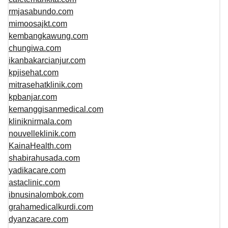
rmjasabundo.com
mimoosajkt.com
kembangkawung.com
chungiwa.com
ikanbakarcianjur.com
kpjisehat.com
mitrasehatklinik.com
kpbanjar.com
kemanggisanmedical.com
kliniknirmala.com
nouvelleklinik.com
KainaHealth.com
shabirahusada.com
yadikacare.com
astaclinic.com
ibnusinalombok.com
grahamedicalkurdi.com
dyanzacare.com