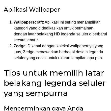
Aplikasi Wallpaper
Wallpaperscraft
: Aplikasi ini sering menampilkan
kategori yang didedikasikan untuk permainan,
dengan latar belakang HD legenda seluler diperbarui
secara teratur.
Zedge
: Dikenal dengan koleksi wallpapernya yang
luas, Zedge menawarkan berbagai desain legenda
seluler yang cocok untuk ukuran tampilan apa pun.
Tips untuk memilih latar
belakang legenda seluler
yang sempurna
Mencerminkan gaya Anda