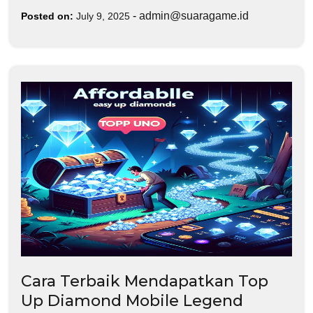
-
admin@suaragame.id
Posted on:
July 9, 2025
Cara Terbaik Mendapatkan Top
Up Diamond Mobile Legend