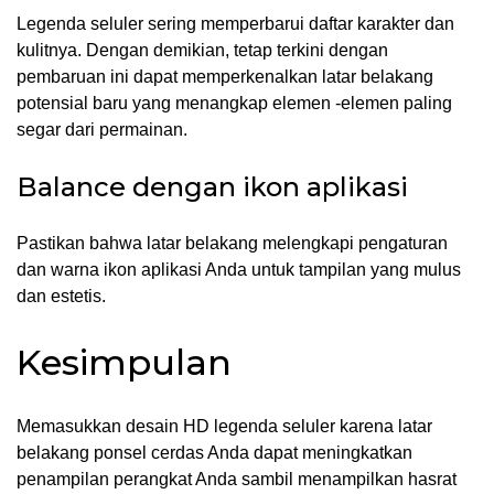
Legenda seluler sering memperbarui daftar karakter dan
kulitnya. Dengan demikian, tetap terkini dengan
pembaruan ini dapat memperkenalkan latar belakang
potensial baru yang menangkap elemen -elemen paling
segar dari permainan.
Balance dengan ikon aplikasi
Pastikan bahwa latar belakang melengkapi pengaturan
dan warna ikon aplikasi Anda untuk tampilan yang mulus
dan estetis.
Kesimpulan
Memasukkan desain HD legenda seluler karena latar
belakang ponsel cerdas Anda dapat meningkatkan
penampilan perangkat Anda sambil menampilkan hasrat