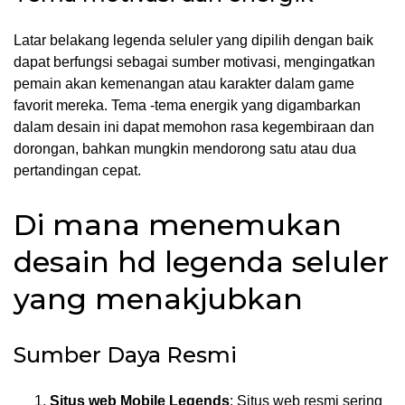
Latar belakang legenda seluler yang dipilih dengan baik
dapat berfungsi sebagai sumber motivasi, mengingatkan
pemain akan kemenangan atau karakter dalam game
favorit mereka. Tema -tema energik yang digambarkan
dalam desain ini dapat memohon rasa kegembiraan dan
dorongan, bahkan mungkin mendorong satu atau dua
pertandingan cepat.
Di mana menemukan
desain hd legenda seluler
yang menakjubkan
Sumber Daya Resmi
Situs web Mobile Legends
: Situs web resmi sering