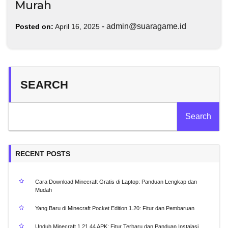
Murah
-
admin@suaragame.id
Posted on:
April 16, 2025
SEARCH
Search
RECENT POSTS
Cara Download Minecraft Gratis di Laptop: Panduan Lengkap dan
Mudah
Yang Baru di Minecraft Pocket Edition 1.20: Fitur dan Pembaruan
Unduh Minecraft 1.21.44 APK: Fitur Terbaru dan Panduan Instalasi