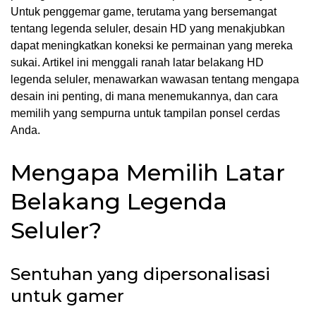
Untuk penggemar game, terutama yang bersemangat
tentang legenda seluler, desain HD yang menakjubkan
dapat meningkatkan koneksi ke permainan yang mereka
sukai. Artikel ini menggali ranah latar belakang HD
legenda seluler, menawarkan wawasan tentang mengapa
desain ini penting, di mana menemukannya, dan cara
memilih yang sempurna untuk tampilan ponsel cerdas
Anda.
Mengapa Memilih Latar
Belakang Legenda
Seluler?
Sentuhan yang dipersonalisasi
untuk gamer