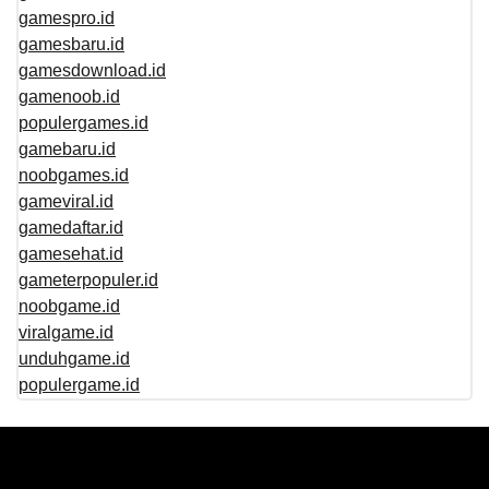
gamespro.id
gamesbaru.id
gamesdownload.id
gamenoob.id
populergames.id
gamebaru.id
noobgames.id
gameviral.id
gamedaftar.id
gamesehat.id
gameterpopuler.id
noobgame.id
viralgame.id
unduhgame.id
populergame.id