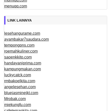
murniqq.com
menuqq.com
LINK LAINNYA
lesehangurame.com
ayambakar7saudara.com
tempongpns.com
roemahkuliner.com
saoenkkito.com
handayaniprima.com
kampungmakan.com
luckycatck.com
rmbakoelkita.com
angelesehan.com
bluejasminejkt.com
Mrobak.com
miekungfu.com
cafetemankita.com