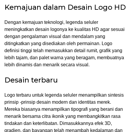
Kemajuan dalam Desain Logo HD
Dengan kemajuan teknologi, legenda seluler
meningkatkan desain logonya ke kualitas HD agar sesuai
dengan pengalaman visual dan mendalam yang
ditingkatkan yang disediakan oleh permainan. Logo
definisi tinggi telah memasukkan detail rumit, grafik yang
lebih tajam, dan palet warna yang beragam, membuatnya
lebih dinamis dan menarik secara visual.
Desain terbaru
Logo terbaru untuk legenda seluler menampilkan sintesis
prinsip -prinsip desain modern dan identitas merek.
Mereka biasanya menampilkan tipografi yang berani dan
menarik bersama citra ikonik yang membangkitkan rasa
tindakan dan keterlibatan. Dimasukkannya efek 3D,
gradien, dan bayangan telah menambah kedalaman dan