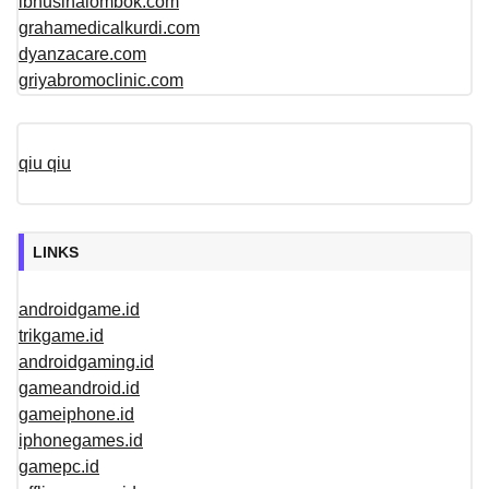
ibnusinalombok.com
grahamedicalkurdi.com
dyanzacare.com
griyabromoclinic.com
qiu qiu
LINKS
androidgame.id
trikgame.id
androidgaming.id
gameandroid.id
gameiphone.id
iphonegames.id
gamepc.id