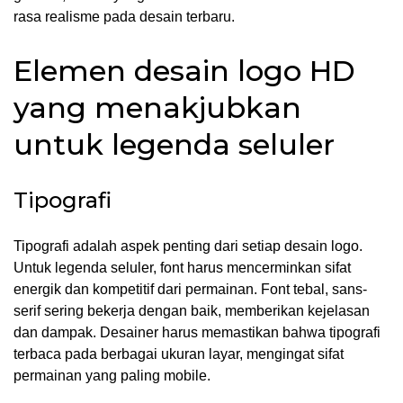
rasa realisme pada desain terbaru.
Elemen desain logo HD
yang menakjubkan
untuk legenda seluler
Tipografi
Tipografi adalah aspek penting dari setiap desain logo.
Untuk legenda seluler, font harus mencerminkan sifat
energik dan kompetitif dari permainan. Font tebal, sans-
serif sering bekerja dengan baik, memberikan kejelasan
dan dampak. Desainer harus memastikan bahwa tipografi
terbaca pada berbagai ukuran layar, mengingat sifat
permainan yang paling mobile.