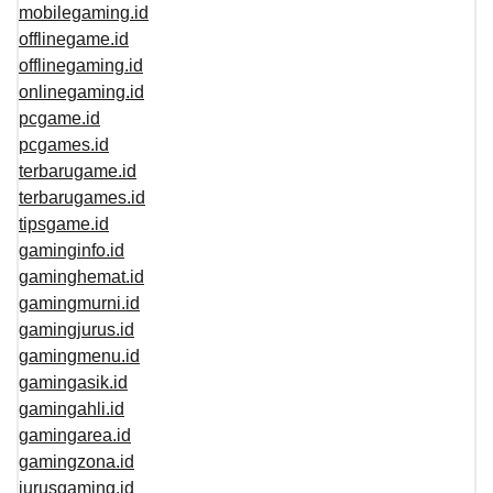
mobilegaming.id
offlinegame.id
offlinegaming.id
onlinegaming.id
pcgame.id
pcgames.id
terbarugame.id
terbarugames.id
tipsgame.id
gaminginfo.id
gaminghemat.id
gamingmurni.id
gamingjurus.id
gamingmenu.id
gamingasik.id
gamingahli.id
gamingarea.id
gamingzona.id
jurusgaming.id