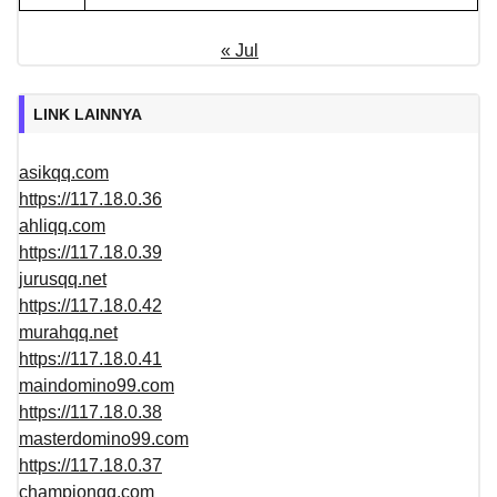
« Jul
LINK LAINNYA
asikqq.com
https://117.18.0.36
ahliqq.com
https://117.18.0.39
jurusqq.net
https://117.18.0.42
murahqq.net
https://117.18.0.41
maindomino99.com
https://117.18.0.38
masterdomino99.com
https://117.18.0.37
championqq.com