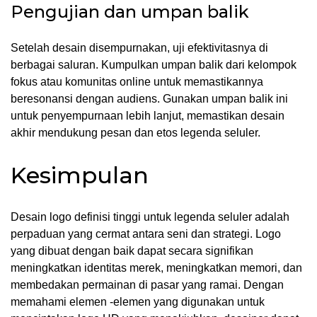
Pengujian dan umpan balik
Setelah desain disempurnakan, uji efektivitasnya di
berbagai saluran. Kumpulkan umpan balik dari kelompok
fokus atau komunitas online untuk memastikannya
beresonansi dengan audiens. Gunakan umpan balik ini
untuk penyempurnaan lebih lanjut, memastikan desain
akhir mendukung pesan dan etos legenda seluler.
Kesimpulan
Desain logo definisi tinggi untuk legenda seluler adalah
perpaduan yang cermat antara seni dan strategi. Logo
yang dibuat dengan baik dapat secara signifikan
meningkatkan identitas merek, meningkatkan memori, dan
membedakan permainan di pasar yang ramai. Dengan
memahami elemen -elemen yang digunakan untuk