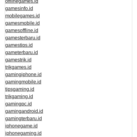
offlinegames.id
gamesinfo.id
mobilegames.id
gamesmobile.id
gamesoffline.id
gamesterbaru.id
gamestips.id
gameterbaru.id
gamestrik.id
trikgames.id
gamingiphone.id
gamingmobile.id
tipsgaming.id
trikgaming.id
gamingpc.id
gamingandroid.id
gamingterbaru.id
iphonegame.id
iphonegaming.id