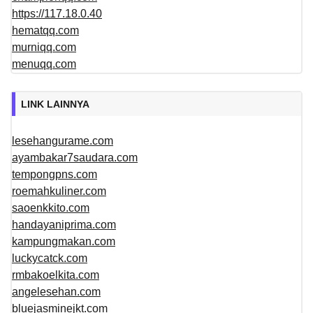
https://117.18.0.40
hematqq.com
murniqq.com
menuqq.com
LINK LAINNYA
lesehangurame.com
ayambakar7saudara.com
tempongpns.com
roemahkuliner.com
saoenkkito.com
handayaniprima.com
kampungmakan.com
luckycatck.com
rmbakoelkita.com
angelesehan.com
bluejasminejkt.com