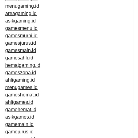
menugaming.id
areagaming.id
asikgaming.id
gamesmenu.id
gamesmurni.id
gamesjurus.id
gamesmain.id
gamesahli.id
hematgaming.id
gameszona.id
ahligaming.id
menugames.id
gameshemat.id
ahligames.id
gamehemat.id
asikgames.id
gamemain.id
gamejurus.id