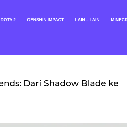
DOTA 2
GENSHIN IMPACT
LAIN – LAIN
MINEC
gends: Dari Shadow Blade ke