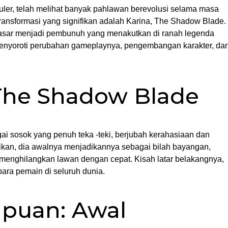
ler, telah melihat banyak pahlawan berevolusi selama masa
transformasi yang signifikan adalah Karina, The Shadow Blade.
 dasar menjadi pembunuh yang menakutkan di ranah legenda
a, menyoroti perubahan gameplaynya, pengembangan karakter, da
 The Shadow Blade
ai sosok yang penuh teka -teki, berjubah kerahasiaan dan
kan, dia awalnya menjadikannya sebagai bilah bayangan,
menghilangkan lawan dengan cepat. Kisah latar belakangnya,
ara pemain di seluruh dunia.
mpuan: Awal