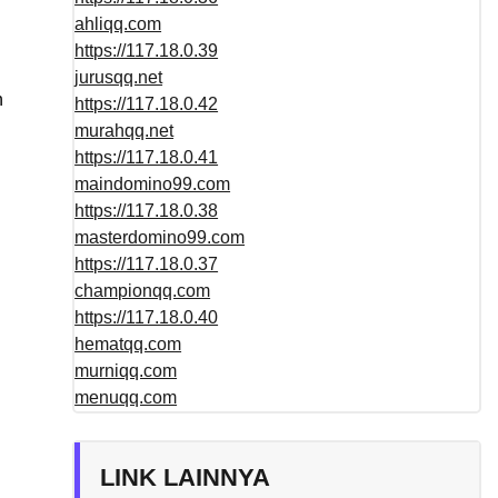
ahliqq.com
https://117.18.0.39
jurusqq.net
n
https://117.18.0.42
murahqq.net
https://117.18.0.41
maindomino99.com
https://117.18.0.38
masterdomino99.com
https://117.18.0.37
championqq.com
https://117.18.0.40
hematqq.com
murniqq.com
menuqq.com
LINK LAINNYA