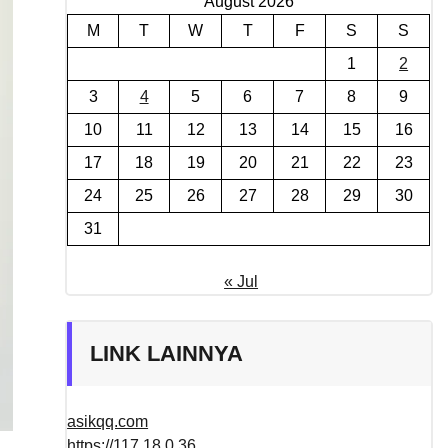
August 2026
M
T
W
T
F
S
S
1
2
3
4
5
6
7
8
9
10
11
12
13
14
15
16
17
18
19
20
21
22
23
24
25
26
27
28
29
30
31
« Jul
LINK LAINNYA
asikqq.com
https://117.18.0.36