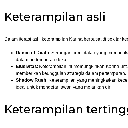
Keterampilan asli
Dalam iterasi asli, keterampilan Karina berpusat di sekitar
Dance of Death
: Serangan pemintalan yang memberik
dalam pertempuran dekat.
Elusivitas
: Keterampilan ini memungkinkan Karina untu
memberikan keunggulan strategis dalam pertempuran.
Shadow Rush
: Keterampilan yang meningkatkan kece
ideal untuk mengejar lawan yang melarikan diri.
Keterampilan terting