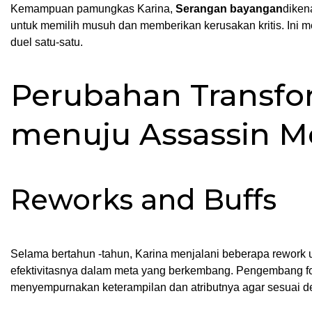
Kemampuan pamungkas Karina,
Serangan bayangan
diken
untuk memilih musuh dan memberikan kerusakan kritis. Ini m
duel satu-satu.
Perubahan Transfor
menuju Assassin 
Reworks and Buffs
Selama bertahun -tahun, Karina menjalani beberapa rewo
efektivitasnya dalam meta yang berkembang. Pengembang 
menyempurnakan keterampilan dan atributnya agar sesuai d