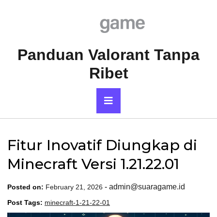
Skip
to
content
Panduan Valorant Tanpa
Ribet
Primary
Menu
Fitur Inovatif Diungkap di
Minecraft Versi 1.21.22.01
-
admin@suaragame.id
Posted on:
February 21, 2026
Post Tags:
minecraft-1-21-22-01