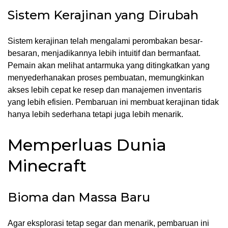
Sistem Kerajinan yang Dirubah
Sistem kerajinan telah mengalami perombakan besar-
besaran, menjadikannya lebih intuitif dan bermanfaat.
Pemain akan melihat antarmuka yang ditingkatkan yang
menyederhanakan proses pembuatan, memungkinkan
akses lebih cepat ke resep dan manajemen inventaris
yang lebih efisien. Pembaruan ini membuat kerajinan tidak
hanya lebih sederhana tetapi juga lebih menarik.
Memperluas Dunia
Minecraft
Bioma dan Massa Baru
Agar eksplorasi tetap segar dan menarik, pembaruan ini