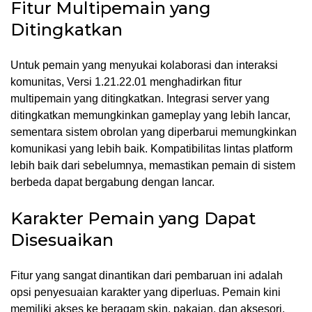
Fitur Multipemain yang
Ditingkatkan
Untuk pemain yang menyukai kolaborasi dan interaksi
komunitas, Versi 1.21.22.01 menghadirkan fitur
multipemain yang ditingkatkan. Integrasi server yang
ditingkatkan memungkinkan gameplay yang lebih lancar,
sementara sistem obrolan yang diperbarui memungkinkan
komunikasi yang lebih baik. Kompatibilitas lintas platform
lebih baik dari sebelumnya, memastikan pemain di sistem
berbeda dapat bergabung dengan lancar.
Karakter Pemain yang Dapat
Disesuaikan
Fitur yang sangat dinantikan dari pembaruan ini adalah
opsi penyesuaian karakter yang diperluas. Pemain kini
memiliki akses ke beragam skin, pakaian, dan aksesori,