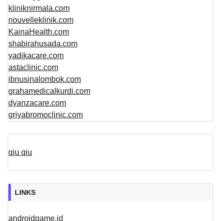
kliniknirmala.com
nouvelleklinik.com
KainaHealth.com
shabirahusada.com
yadikacare.com
astaclinic.com
ibnusinalombok.com
grahamedicalkurdi.com
dyanzacare.com
griyabromoclinic.com
qiu qiu
LINKS
androidgame.id