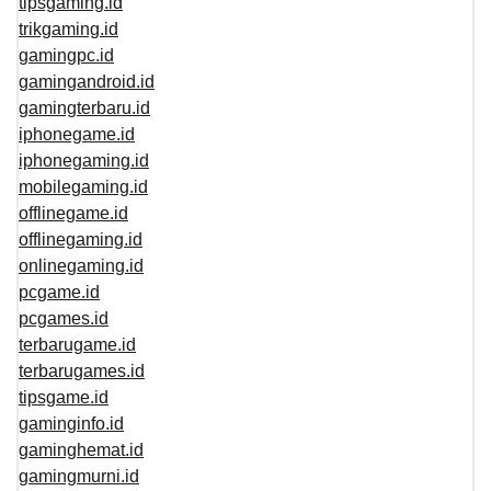
tipsgaming.id
trikgaming.id
gamingpc.id
gamingandroid.id
gamingterbaru.id
iphonegame.id
iphonegaming.id
mobilegaming.id
offlinegame.id
offlinegaming.id
onlinegaming.id
pcgame.id
pcgames.id
terbarugame.id
terbarugames.id
tipsgame.id
gaminginfo.id
gaminghemat.id
gamingmurni.id