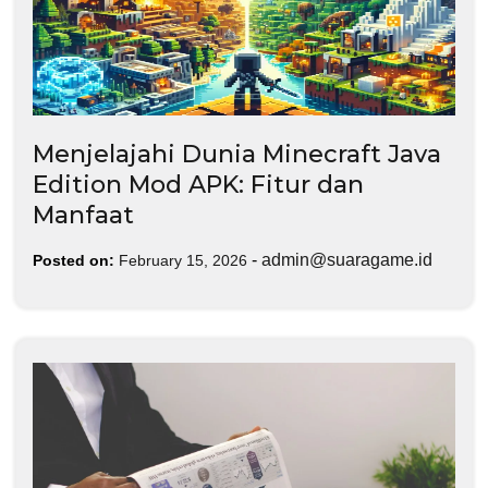
Menjelajahi Dunia Minecraft Java
Edition Mod APK: Fitur dan
Manfaat
-
admin@suaragame.id
Posted on:
February 15, 2026