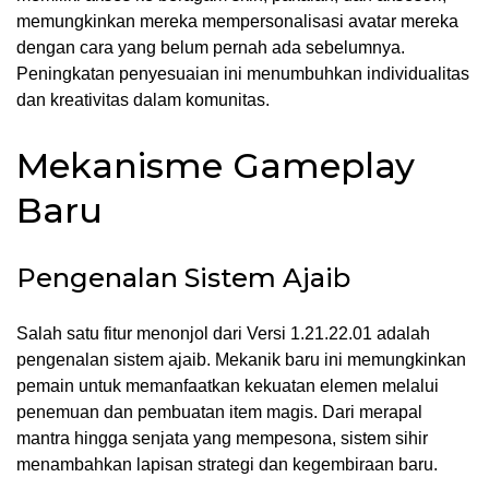
memungkinkan mereka mempersonalisasi avatar mereka
dengan cara yang belum pernah ada sebelumnya.
Peningkatan penyesuaian ini menumbuhkan individualitas
dan kreativitas dalam komunitas.
Mekanisme Gameplay
Baru
Pengenalan Sistem Ajaib
Salah satu fitur menonjol dari Versi 1.21.22.01 adalah
pengenalan sistem ajaib. Mekanik baru ini memungkinkan
pemain untuk memanfaatkan kekuatan elemen melalui
penemuan dan pembuatan item magis. Dari merapal
mantra hingga senjata yang mempesona, sistem sihir
menambahkan lapisan strategi dan kegembiraan baru.