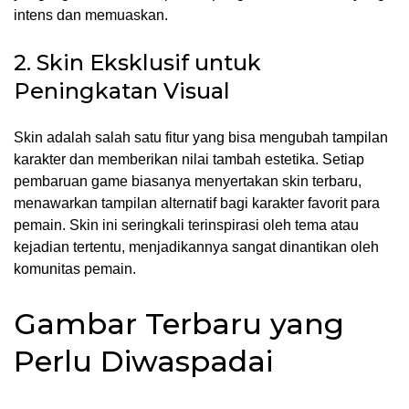
intens dan memuaskan.
2. Skin Eksklusif untuk
Peningkatan Visual
Skin adalah salah satu fitur yang bisa mengubah tampilan
karakter dan memberikan nilai tambah estetika. Setiap
pembaruan game biasanya menyertakan skin terbaru,
menawarkan tampilan alternatif bagi karakter favorit para
pemain. Skin ini seringkali terinspirasi oleh tema atau
kejadian tertentu, menjadikannya sangat dinantikan oleh
komunitas pemain.
Gambar Terbaru yang
Perlu Diwaspadai