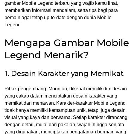
gambar Mobile Legend terbaru yang wajib kamu lihat,
memberikan informasi mendalam, serta tips bagi para
pemain agar tetap up-to-date dengan dunia Mobile
Legend.
Mengapa Gambar Mobile
Legend Menarik?
1. Desain Karakter yang Memikat
Pihak pengembang, Moonton, dikenal memiliki tim desain
yang cakap dalam menciptakan desain karakter yang
memikat dan menawan. Karakter-karakter Mobile Legend
tidak hanya memiliki kemampuan unik, tetapi juga desain
visual yang kaya dan berwarna. Setiap karakter dirancang
dengan detail, mulai dari pakaian, wajah, hingga senjata
yang digunakan, menciptakan pengalaman bermain yang