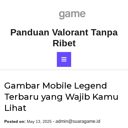
Skip
to
content
Panduan Valorant Tanpa
Ribet
Primary
Menu
Gambar Mobile Legend
Terbaru yang Wajib Kamu
Lihat
-
admin@suaragame.id
Posted on:
May 13, 2025