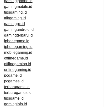
gamingiphone.id
gamingmobile.id
tipsgaming.id
trikgaming.id
gamingpc.id
gamingandroid.id
gamingterbaru.id
iphonegame.id
iphonegaming.id
mobilegaming.id
offlinegame.id
offlinegaming.id
onlinegaming.id
pcgame.id
pcgames.id
terbarugame.id
terbarugames.id
tipsgame.id
gaminginfo.id