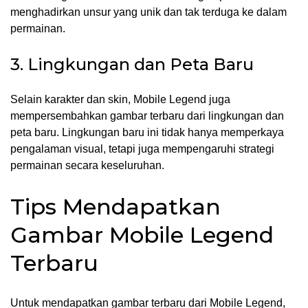
menghadirkan unsur yang unik dan tak terduga ke dalam
permainan.
3. Lingkungan dan Peta Baru
Selain karakter dan skin, Mobile Legend juga
mempersembahkan gambar terbaru dari lingkungan dan
peta baru. Lingkungan baru ini tidak hanya memperkaya
pengalaman visual, tetapi juga mempengaruhi strategi
permainan secara keseluruhan.
Tips Mendapatkan
Gambar Mobile Legend
Terbaru
Untuk mendapatkan gambar terbaru dari Mobile Legend,