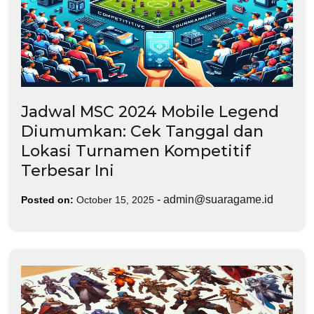
Jadwal MSC 2024 Mobile Legend
Diumumkan: Cek Tanggal dan
Lokasi Turnamen Kompetitif
Terbesar Ini
-
admin@suaragame.id
Posted on:
October 15, 2025