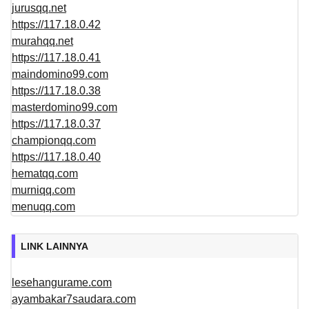
jurusqq.net
https://117.18.0.42
murahqq.net
https://117.18.0.41
maindomino99.com
https://117.18.0.38
masterdomino99.com
https://117.18.0.37
championqq.com
https://117.18.0.40
hematqq.com
murniqq.com
menuqq.com
LINK LAINNYA
lesehangurame.com
ayambakar7saudara.com