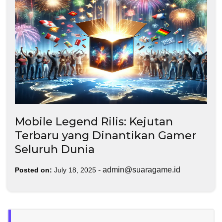
Mobile Legend Rilis: Kejutan
Terbaru yang Dinantikan Gamer
Seluruh Dunia
-
admin@suaragame.id
Posted on:
July 18, 2025