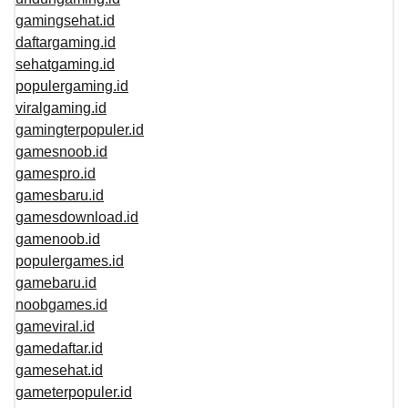
gamingsehat.id
daftargaming.id
sehatgaming.id
populergaming.id
viralgaming.id
gamingterpopuler.id
gamesnoob.id
gamespro.id
gamesbaru.id
gamesdownload.id
gamenoob.id
populergames.id
gamebaru.id
noobgames.id
gameviral.id
gamedaftar.id
gamesehat.id
gameterpopuler.id