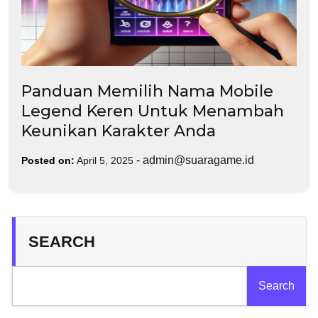
Panduan Memilih Nama Mobile
Legend Keren Untuk Menambah
Keunikan Karakter Anda
-
admin@suaragame.id
Posted on:
April 5, 2025
SEARCH
Search