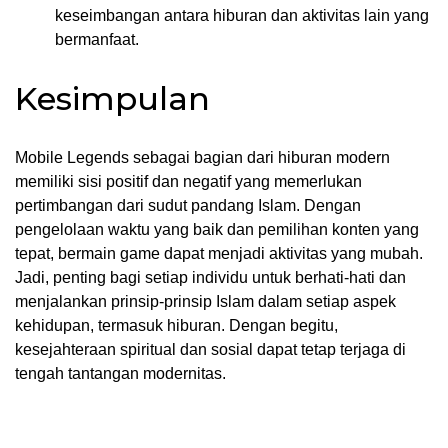
keseimbangan antara hiburan dan aktivitas lain yang
bermanfaat.
Kesimpulan
Mobile Legends sebagai bagian dari hiburan modern
memiliki sisi positif dan negatif yang memerlukan
pertimbangan dari sudut pandang Islam. Dengan
pengelolaan waktu yang baik dan pemilihan konten yang
tepat, bermain game dapat menjadi aktivitas yang mubah.
Jadi, penting bagi setiap individu untuk berhati-hati dan
menjalankan prinsip-prinsip Islam dalam setiap aspek
kehidupan, termasuk hiburan. Dengan begitu,
kesejahteraan spiritual dan sosial dapat tetap terjaga di
tengah tantangan modernitas.