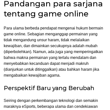
Pandangan para sarjana
tentang game online
Para ulama berbeda pendapat mengenai hukum bermain
game online. Sebagian menganggap permainan yang
tidak mengandung unsur haram, tidak melalaikan
kewajiban, dan dimainkan secukupnya adalah mubah
(diperbolehkan). Namun, ada juga yang memperingatkan
bahwa makna permainan yang terlalu mendalam dan
menyebabkan kecanduan dapat menjadi makruh
(dianjurkan untuk ditinggalkan) atau bahkan haram jika
mengabaikan kewajiban agama.
Perspektif Baru yang Berubah
Seiring dengan perkembangan teknologi dan semakin
maraknya eSports, beberapa ulama dan cendekiawan