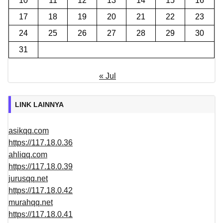
10
11
12
13
14
15
16
17
18
19
20
21
22
23
24
25
26
27
28
29
30
31
« Jul
LINK LAINNYA
asikqq.com
https://117.18.0.36
ahliqq.com
https://117.18.0.39
jurusqq.net
https://117.18.0.42
murahqq.net
https://117.18.0.41