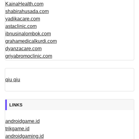
KainaHealth.com
shabirahusada.com
yadikacare.com
astaclinic.com
ibnusinalombok.com
grahamedicalkurdi.com
dyanzacare.com
griyabromoclinic.com
qiu qiu
LINKS
androidgame.id
trikgame.id
androidgaming.id