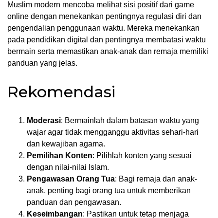
Muslim modern mencoba melihat sisi positif dari game
online dengan menekankan pentingnya regulasi diri dan
pengendalian penggunaan waktu. Mereka menekankan
pada pendidikan digital dan pentingnya membatasi waktu
bermain serta memastikan anak-anak dan remaja memiliki
panduan yang jelas.
Rekomendasi
Moderasi
: Bermainlah dalam batasan waktu yang
wajar agar tidak mengganggu aktivitas sehari-hari
dan kewajiban agama.
Pemilihan Konten
: Pilihlah konten yang sesuai
dengan nilai-nilai Islam.
Pengawasan Orang Tua
: Bagi remaja dan anak-
anak, penting bagi orang tua untuk memberikan
panduan dan pengawasan.
Keseimbangan
: Pastikan untuk tetap menjaga