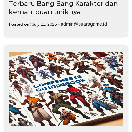
Terbaru Bang Bang Karakter dan
kemampuan uniknya
-
admin@suaragame.id
Posted on:
July 11, 2025