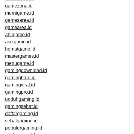
gamezona.id
murnigame.id
gamesarea.id
gamearea.id
ahligame.id
asikgame.id
hematgame.id
mastergames.id
menugame.id
gamingdownload.id
gamingbaru.id
gamingviral.id
gamingpro.id
unduhgaming.id
gamingsehat.id
daftargaming.id
sehatgaming.id
populergaming.id