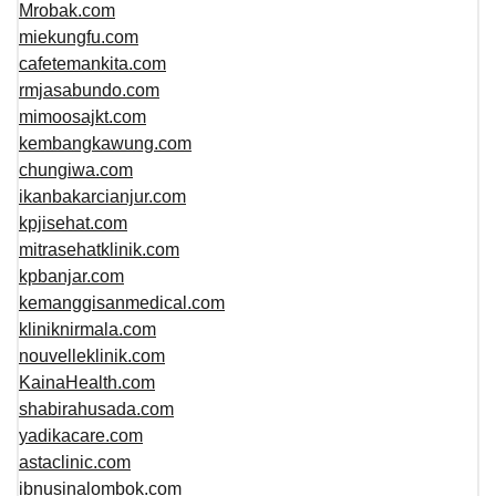
Mrobak.com
miekungfu.com
cafetemankita.com
rmjasabundo.com
mimoosajkt.com
kembangkawung.com
chungiwa.com
ikanbakarcianjur.com
kpjisehat.com
mitrasehatklinik.com
kpbanjar.com
kemanggisanmedical.com
kliniknirmala.com
nouvelleklinik.com
KainaHealth.com
shabirahusada.com
yadikacare.com
astaclinic.com
ibnusinalombok.com