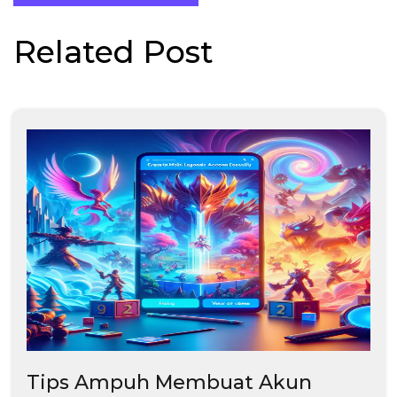
Related Post
Tips Ampuh Membuat Akun