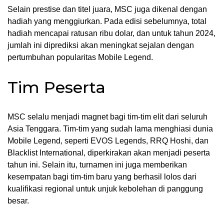
Selain prestise dan titel juara, MSC juga dikenal dengan
hadiah yang menggiurkan. Pada edisi sebelumnya, total
hadiah mencapai ratusan ribu dolar, dan untuk tahun 2024,
jumlah ini diprediksi akan meningkat sejalan dengan
pertumbuhan popularitas Mobile Legend.
Tim Peserta
MSC selalu menjadi magnet bagi tim-tim elit dari seluruh
Asia Tenggara. Tim-tim yang sudah lama menghiasi dunia
Mobile Legend, seperti EVOS Legends, RRQ Hoshi, dan
Blacklist International, diperkirakan akan menjadi peserta
tahun ini. Selain itu, turnamen ini juga memberikan
kesempatan bagi tim-tim baru yang berhasil lolos dari
kualifikasi regional untuk unjuk kebolehan di panggung
besar.