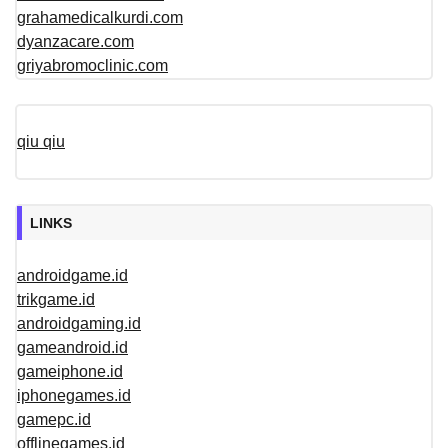
grahamedicalkurdi.com
dyanzacare.com
griyabromoclinic.com
qiu qiu
LINKS
androidgame.id
trikgame.id
androidgaming.id
gameandroid.id
gameiphone.id
iphonegames.id
gamepc.id
offlinegames.id