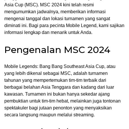
Asia Cup (MSC). MSC 2024 kini telah resmi
mengumumkan jadwalnya, memberikan informasi
mengenai tanggal dan lokasi turnamen yang sangat
diminati ini. Bagi para pecinta Mobile Legend, kami sajikan
informasi lengkap dan menarik untuk Anda.
Pengenalan MSC 2024
Mobile Legends: Bang Bang Southeast Asia Cup, atau
yang lebih dikenal sebagai MSC, adalah turnamen
tahunan yang mempertemukan tim-tim terbaik dari
berbagai belahan Asia Tenggara dan kadang dari luar
kawasan. Turnamen ini bukan hanya sekedar ajang
pembuktian untuk tim-tim hebat, melainkan juga tontonan
spektakuler bagi jutaan penonton yang menyaksikan
secara langsung maupun melalui streaming.