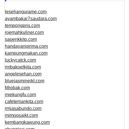
lesehangurame.com
ayambakar7saudara.com
tempongpns.com
roemahkuliner.com
saoenkkito.com
handayaniprima.com
kampungmakan.com
luckycatck.com
rmbakoelkita.com
angelesehan.com
bluejasminejkt.com
Mrobak.com
miekungfu.com
cafetemankita.com
rmjasabundo.com
mimoosajkt.com
kembangkawung.com