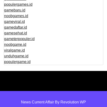
populergames.id
gamebaru.id
noobgames.id
gameviral.id
gamedaftar.id
gamesehat.id
gameterpopuler.id
noobgame.id
viralgame.id
unduhgame.id
populergame.id
News Current Affair By Revolution WP