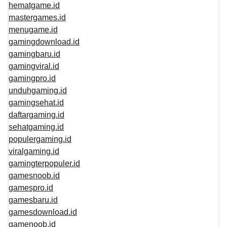
hematgame.id
mastergames.id
menugame.id
gamingdownload.id
gamingbaru.id
gamingviral.id
gamingpro.id
unduhgaming.id
gamingsehat.id
daftargaming.id
sehatgaming.id
populergaming.id
viralgaming.id
gamingterpopuler.id
gamesnoob.id
gamespro.id
gamesbaru.id
gamesdownload.id
gamenoob.id