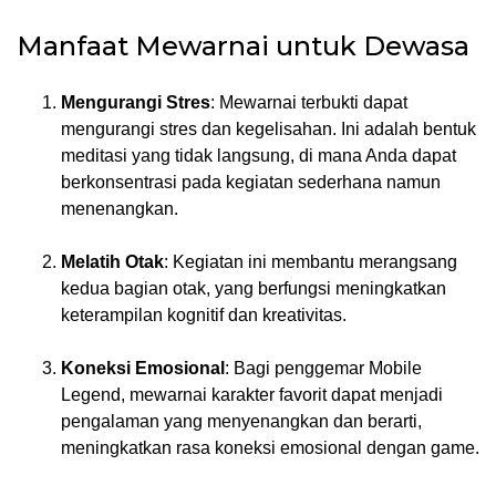
Manfaat Mewarnai untuk Dewasa
Mengurangi Stres
: Mewarnai terbukti dapat
mengurangi stres dan kegelisahan. Ini adalah bentuk
meditasi yang tidak langsung, di mana Anda dapat
berkonsentrasi pada kegiatan sederhana namun
menenangkan.
Melatih Otak
: Kegiatan ini membantu merangsang
kedua bagian otak, yang berfungsi meningkatkan
keterampilan kognitif dan kreativitas.
Koneksi Emosional
: Bagi penggemar Mobile
Legend, mewarnai karakter favorit dapat menjadi
pengalaman yang menyenangkan dan berarti,
meningkatkan rasa koneksi emosional dengan game.