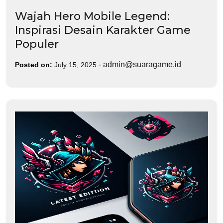
Wajah Hero Mobile Legend:
Inspirasi Desain Karakter Game
Populer
-
admin@suaragame.id
Posted on:
July 15, 2025