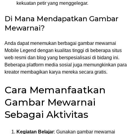
kekuatan petir yang menggelegar.
Di Mana Mendapatkan Gambar
Mewarnai?
Anda dapat menemukan berbagai gambar mewarnai
Mobile Legend dengan kualitas tinggi di beberapa situs
web resmi dan blog yang berspesialisasi di bidang ini.
Beberapa platform media sosial juga memungkinkan para
kreator membagikan karya mereka secara gratis.
Cara Memanfaatkan
Gambar Mewarnai
Sebagai Aktivitas
Kegiatan Belajar
: Gunakan gambar mewarnai