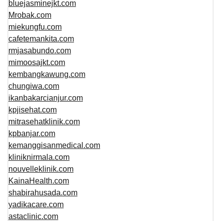
bluejasminejkt.com
Mrobak.com
miekungfu.com
cafetemankita.com
rmjasabundo.com
mimoosajkt.com
kembangkawung.com
chungiwa.com
ikanbakarcianjur.com
kpjisehat.com
mitrasehatklinik.com
kpbanjar.com
kemanggisanmedical.com
kliniknirmala.com
nouvelleklinik.com
KainaHealth.com
shabirahusada.com
yadikacare.com
astaclinic.com