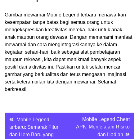
Gambar mewarnai Mobile Legend terbaru menawarkan
kesempatan tanpa batas bagi semua orang untuk
mengekspresikan kreativitas mereka, baik untuk anak-
anak maupun orang dewasa. Dengan memahami manfaat
mewarnai dan cara mengintegrasikannya ke dalam
kegiatan sehari-hari, baik sebagai alat pembelajaran
maupun rekreasi, kita dapat menikmati banyak aspek
positif dari aktivitas ini. Pastikan untuk selalu mencari
gambar yang berkualitas dan terus mengasah imajinasi
serta keterampilan kita dengan mewarnai. Selamat
berkreasi!
Post
Mobile Legend Cheat
Mobile Legend
APK: Menjelajahi Risiko
terbaru: Semarak Fitur
navigation
dan Hero Baru yang
dan Hadiah