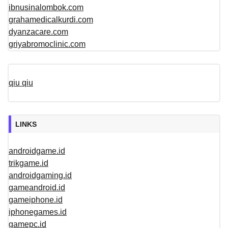
ibnusinalombok.com
grahamedicalkurdi.com
dyanzacare.com
griyabromoclinic.com
qiu qiu
LINKS
androidgame.id
trikgame.id
androidgaming.id
gameandroid.id
gameiphone.id
iphonegames.id
gamepc.id