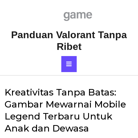
Skip
to
content
Panduan Valorant Tanpa
Ribet
Primary
Menu
Kreativitas Tanpa Batas:
Gambar Mewarnai Mobile
Legend Terbaru Untuk
Anak dan Dewasa