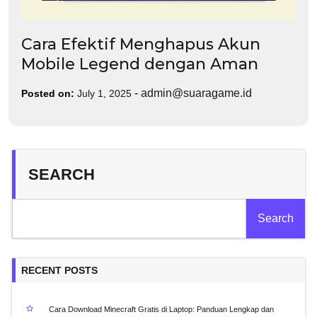
Cara Efektif Menghapus Akun
Mobile Legend dengan Aman
-
admin@suaragame.id
Posted on:
July 1, 2025
SEARCH
Search
RECENT POSTS
Cara Download Minecraft Gratis di Laptop: Panduan Lengkap dan