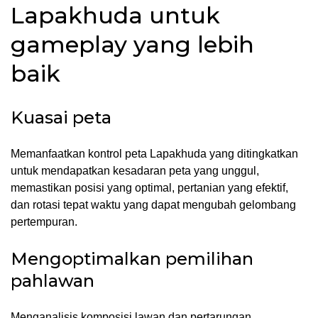
Lapakhuda untuk
gameplay yang lebih
baik
Kuasai peta
Memanfaatkan kontrol peta Lapakhuda yang ditingkatkan
untuk mendapatkan kesadaran peta yang unggul,
memastikan posisi yang optimal, pertanian yang efektif,
dan rotasi tepat waktu yang dapat mengubah gelombang
pertempuran.
Mengoptimalkan pemilihan
pahlawan
Menganalisis komposisi lawan dan pertarungan