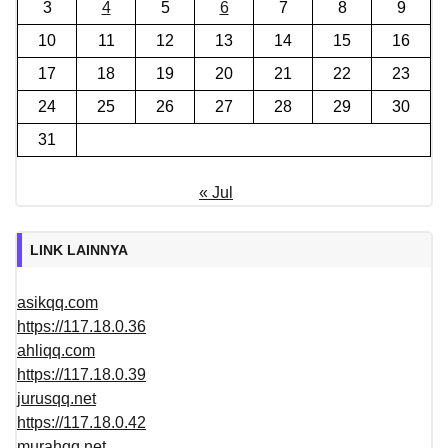
3
4
5
6
7
8
9
10
11
12
13
14
15
16
17
18
19
20
21
22
23
24
25
26
27
28
29
30
31
« Jul
LINK LAINNYA
asikqq.com
https://117.18.0.36
ahliqq.com
https://117.18.0.39
jurusqq.net
https://117.18.0.42
murahqq.net