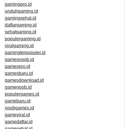
gamingpro.id
unduhgaming.id
gamingsehat.id
daftargaming.id
sehatgaming.id
populergaming.id
viralgaming.id
gamingterpopuler.id
gamesnoob.id
gamespro.id
gamesbaru.id
gamesdownload.id
gamenoob.id
populergames.id
gamebaru.id
noobgames.id
gameviral.id
gamedaftar.id
gamesehat.id