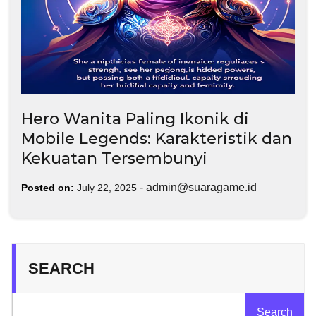
Hero Wanita Paling Ikonik di
Mobile Legends: Karakteristik dan
Kekuatan Tersembunyi
-
admin@suaragame.id
Posted on:
July 22, 2025
SEARCH
Search