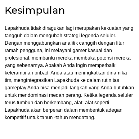
Kesimpulan
Lapakhuda tidak diragukan lagi merupakan kekuatan yang
tangguh dalam mengubah strategi legenda seluler.
Dengan menggabungkan analitik canggih dengan fitur
ramah pengguna, ini melayani gamer kasual dan
profesional, membantu mereka membuka potensi mereka
yang sebenarnya. Apakah Anda ingin memperbaiki
keterampilan pribadi Anda atau meningkatkan dinamika
tim, mengintegrasikan Lapakhuda ke dalam rutinitas
gameplay Anda bisa menjadi langkah yang Anda butuhkan
untuk mendominasi medan perang. Ketika legenda seluler
terus tumbuh dan berkembang, alat -alat seperti
Lapakhuda akan berperan dalam membentuk adegan
kompetitif untuk tahun -tahun mendatang.