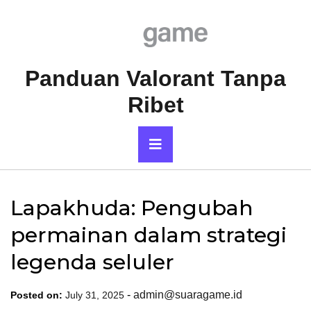
Skip
to
content
Panduan Valorant Tanpa
Ribet
Primary
Menu
Lapakhuda: Pengubah
permainan dalam strategi
legenda seluler
-
admin@suaragame.id
Posted on:
July 31, 2025