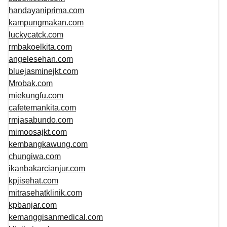
handayaniprima.com
kampungmakan.com
luckycatck.com
rmbakoelkita.com
angelesehan.com
bluejasminejkt.com
Mrobak.com
miekungfu.com
cafetemankita.com
rmjasabundo.com
mimoosajkt.com
kembangkawung.com
chungiwa.com
ikanbakarcianjur.com
kpjisehat.com
mitrasehatklinik.com
kpbanjar.com
kemanggisanmedical.com