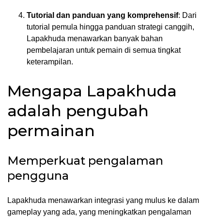
Tutorial dan panduan yang komprehensif
: Dari
tutorial pemula hingga panduan strategi canggih,
Lapakhuda menawarkan banyak bahan
pembelajaran untuk pemain di semua tingkat
keterampilan.
Mengapa Lapakhuda
adalah pengubah
permainan
Memperkuat pengalaman
pengguna
Lapakhuda menawarkan integrasi yang mulus ke dalam
gameplay yang ada, yang meningkatkan pengalaman