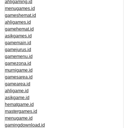
ahligaming.id
menugames.id
gameshemat.id
ahligames.id
gamehemat.id
asikgames.id
gamemain.id
gamejurus.id
gamemenu.id
gamezona.id
murnigame.id
gamesarea.id
gamearea.id
ahligame.id
asikgame.id
hematgame.id
mastergames.id
menugame.id
gamingdownload.id