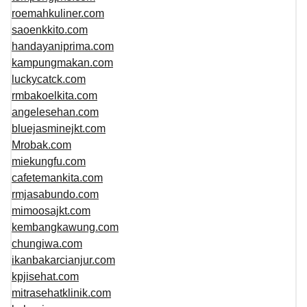
roemahkuliner.com
saoenkkito.com
handayaniprima.com
kampungmakan.com
luckycatck.com
rmbakoelkita.com
angelesehan.com
bluejasminejkt.com
Mrobak.com
miekungfu.com
cafetemankita.com
rmjasabundo.com
mimoosajkt.com
kembangkawung.com
chungiwa.com
ikanbakarcianjur.com
kpjisehat.com
mitrasehatklinik.com