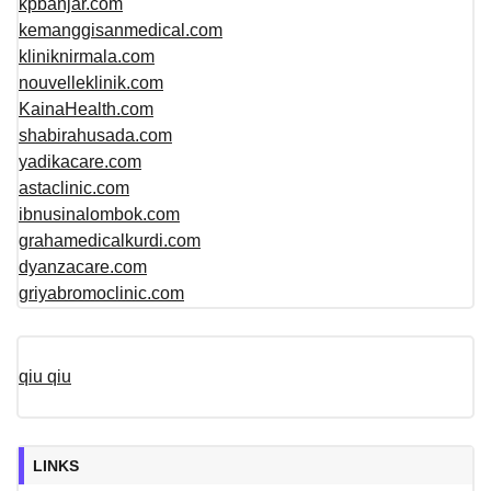
kpbanjar.com
kemanggisanmedical.com
kliniknirmala.com
nouvelleklinik.com
KainaHealth.com
shabirahusada.com
yadikacare.com
astaclinic.com
ibnusinalombok.com
grahamedicalkurdi.com
dyanzacare.com
griyabromoclinic.com
qiu qiu
LINKS