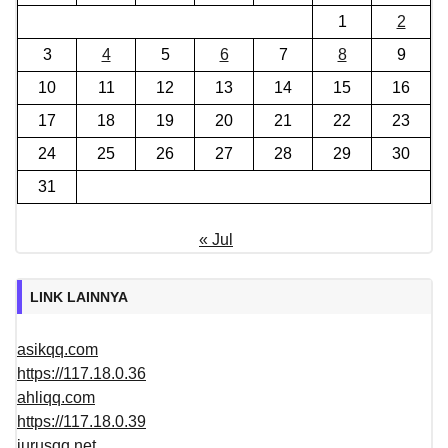
1
2
3
4
5
6
7
8
9
10
11
12
13
14
15
16
17
18
19
20
21
22
23
24
25
26
27
28
29
30
31
« Jul
LINK LAINNYA
asikqq.com
https://117.18.0.36
ahliqq.com
https://117.18.0.39
jurusqq.net