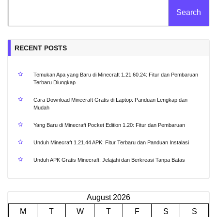
Search
RECENT POSTS
Temukan Apa yang Baru di Minecraft 1.21.60.24: Fitur dan Pembaruan
Terbaru Diungkap
Cara Download Minecraft Gratis di Laptop: Panduan Lengkap dan
Mudah
Yang Baru di Minecraft Pocket Edition 1.20: Fitur dan Pembaruan
Unduh Minecraft 1.21.44 APK: Fitur Terbaru dan Panduan Instalasi
Unduh APK Gratis Minecraft: Jelajahi dan Berkreasi Tanpa Batas
August 2026
M
T
W
T
F
S
S