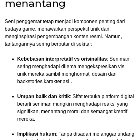
menantang
Seni penggemar tetap menjadi komponen penting dari
budaya game, menawarkan perspektif unik dan
menginspirasi pengembangan konten resmi. Namun,
tantangannya sering berputar di sekitar:
Kebebasan interpretatif vs orisinalitas
: Seniman
sering menghadapi dilema mengekspresikan visi
unik mereka sambil menghormati desain dan
backstories karakter asli.
Umpan balik dan kritik
: Sifat terbuka platform digital
berarti seniman mungkin menghadapi reaksi yang
signifikan, menantang moral dan semangat kreatif
mereka.
Implikasi hukum
: Tanpa disadari melanggar undang