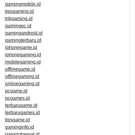
gamingmobile.id
tipsgaming.id
trikgaming.id
gamingpc.id
gamingandroid.id
gamingterbaru.id
iphonegame.id
iphonegaming.id
mobilegaming.id
offlinegame.id
offlinegaming.id
onlinegaming.id
pcgame.id
pcgames.id
terbarugame.id
terbarugames.id
tipsgame.id
gaminginfo.id
gaminghemat.id