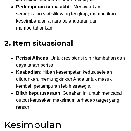
Pertempuran tanpa akhir
: Menawarkan
serangkaian statistik yang lengkap, memberikan
keseimbangan antara pelanggaran dan
mempertahankan.
2. Item situasional
Perisai Athena
: Untuk resistensi sihir tambahan dan
daya tahan perisai.
Keabadian
: Hibah kesempatan kedua setelah
diturunkan, memungkinkan Anda untuk masuk
kembali pertempuran lebih strategis.
Bilah keputusasaan
: Gunakan ini untuk mencapai
output kerusakan maksimum terhadap target yang
rentan.
Kesimpulan