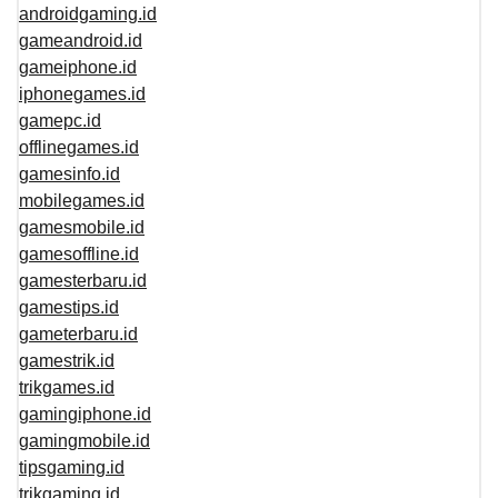
androidgaming.id
gameandroid.id
gameiphone.id
iphonegames.id
gamepc.id
offlinegames.id
gamesinfo.id
mobilegames.id
gamesmobile.id
gamesoffline.id
gamesterbaru.id
gamestips.id
gameterbaru.id
gamestrik.id
trikgames.id
gamingiphone.id
gamingmobile.id
tipsgaming.id
trikgaming.id