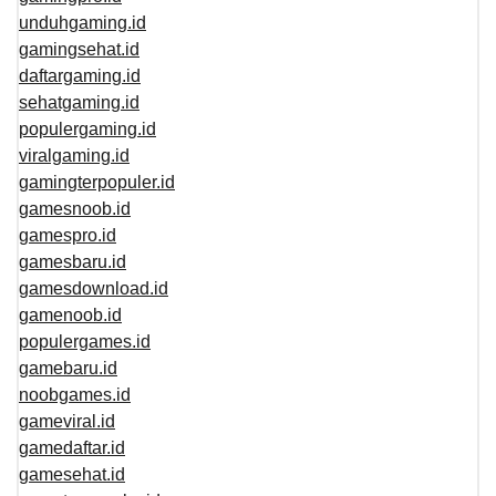
unduhgaming.id
gamingsehat.id
daftargaming.id
sehatgaming.id
populergaming.id
viralgaming.id
gamingterpopuler.id
gamesnoob.id
gamespro.id
gamesbaru.id
gamesdownload.id
gamenoob.id
populergames.id
gamebaru.id
noobgames.id
gameviral.id
gamedaftar.id
gamesehat.id