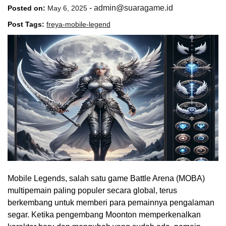
-
admin@suaragame.id
Posted on:
May 6, 2025
Post Tags:
freya-mobile-legend
Mobile Legends, salah satu game Battle Arena (MOBA)
multipemain paling populer secara global, terus
berkembang untuk memberi para pemainnya pengalaman
segar. Ketika pengembang Moonton memperkenalkan