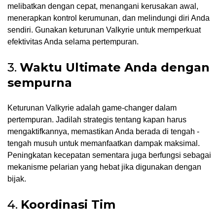
melibatkan dengan cepat, menangani kerusakan awal,
menerapkan kontrol kerumunan, dan melindungi diri Anda
sendiri. Gunakan keturunan Valkyrie untuk memperkuat
efektivitas Anda selama pertempuran.
3.
Waktu Ultimate Anda dengan
sempurna
Keturunan Valkyrie adalah game-changer dalam
pertempuran. Jadilah strategis tentang kapan harus
mengaktifkannya, memastikan Anda berada di tengah -
tengah musuh untuk memanfaatkan dampak maksimal.
Peningkatan kecepatan sementara juga berfungsi sebagai
mekanisme pelarian yang hebat jika digunakan dengan
bijak.
4.
Koordinasi Tim