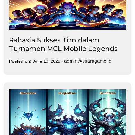
Rahasia Sukses Tim dalam
Turnamen MCL Mobile Legends
-
admin@suaragame.id
Posted on:
June 10, 2025