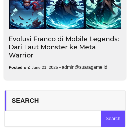
Evolusi Franco di Mobile Legends:
Dari Laut Monster ke Meta
Warrior
-
admin@suaragame.id
Posted on:
June 21, 2025
SEARCH
Search