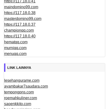
https://117.18.0.41
maindomino99.com
https://117.18.0.38
masterdomino99.com
https://117.18.0.37
championqq.com
https://117.18.0.40
hematqq.com
murniqq.com
menuqq.com
LINK LAINNYA
lesehangurame.com
ayambakar7saudara.com
tempongpns.com
roemahkuliner.com
saoenkkito.com