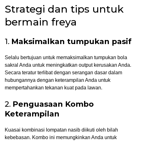
Strategi dan tips untuk
bermain freya
1.
Maksimalkan tumpukan pasif
Selalu bertujuan untuk memaksimalkan tumpukan bola
sakral Anda untuk meningkatkan output kerusakan Anda.
Secara teratur terlibat dengan serangan dasar dalam
hubungannya dengan keterampilan Anda untuk
mempertahankan tekanan kuat pada lawan.
2.
Penguasaan Kombo
Keterampilan
Kuasai kombinasi lompatan nasib diikuti oleh bilah
kebebasan. Kombo ini memungkinkan Anda untuk