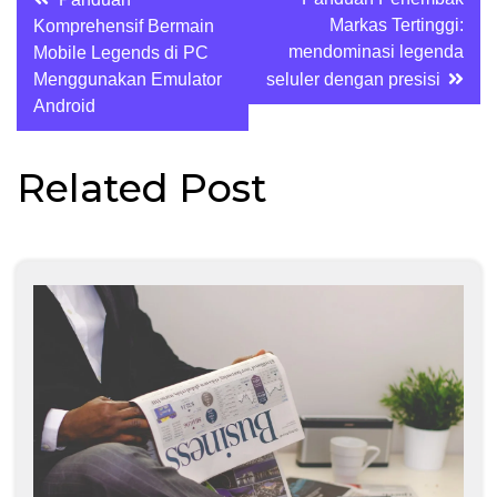
Markas Tertinggi:
Komprehensif Bermain
navigation
mendominasi legenda
Mobile Legends di PC
Menggunakan Emulator
seluler dengan presisi
Android
Related Post