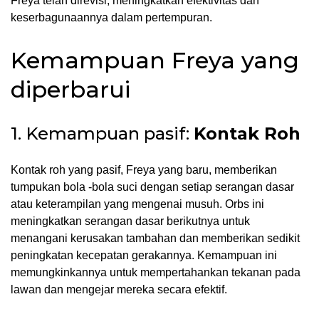
Freya telah direvisi, meningkatkan efektivitas dan
keserbagunaannya dalam pertempuran.
Kemampuan Freya yang
diperbarui
1. Kemampuan pasif:
Kontak Roh
Kontak roh yang pasif, Freya yang baru, memberikan
tumpukan bola -bola suci dengan setiap serangan dasar
atau keterampilan yang mengenai musuh. Orbs ini
meningkatkan serangan dasar berikutnya untuk
menangani kerusakan tambahan dan memberikan sedikit
peningkatan kecepatan gerakannya. Kemampuan ini
memungkinkannya untuk mempertahankan tekanan pada
lawan dan mengejar mereka secara efektif.