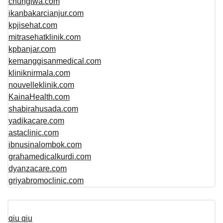
chungiwa.com
ikanbakarcianjur.com
kpjisehat.com
mitrasehatklinik.com
kpbanjar.com
kemanggisanmedical.com
kliniknirmala.com
nouvelleklinik.com
KainaHealth.com
shabirahusada.com
yadikacare.com
astaclinic.com
ibnusinalombok.com
grahamedicalkurdi.com
dyanzacare.com
griyabromoclinic.com
qiu qiu