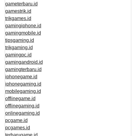
gameterbaru.id
gamestrik.id
trikgames.id
gamingiphone.id
gamingmobile.id
tipsgaming.id
trikgaming.id
gamingpc.id
gamingandroid.id
gamingterbaru.id
iphonegame.id
iphonegaming.id
mobilegaming.id
offlinegame.id
offlinegaming.id
onlinegaming.id
pcgame.id
pcgames.id
terbarugame.id