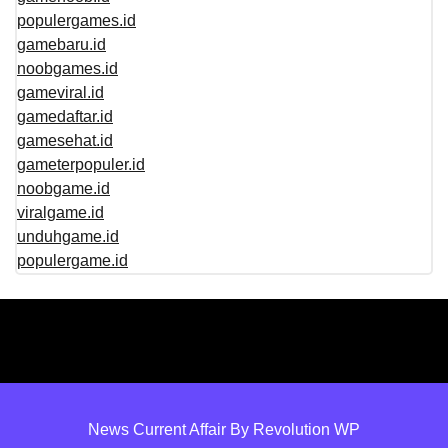
populergames.id
gamebaru.id
noobgames.id
gameviral.id
gamedaftar.id
gamesehat.id
gameterpopuler.id
noobgame.id
viralgame.id
unduhgame.id
populergame.id
News Current Affair By Revolution WP