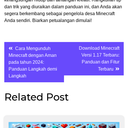
dan trik yang diuraikan dalam panduan ini, dan Anda akan
segera berkembang sebagai pengelola desa Minecraft
Anda sendiri. Biarkan petualangan dimulai!
Post
Download Minecraft
Cara Mengunduh
Versi 1.17 Terbaru:
Minecraft dengan Aman
navigation
Panduan dan Fitur
pada tahun 2024:
Panduan Langkah demi
Terbaru
Langkah
Related Post