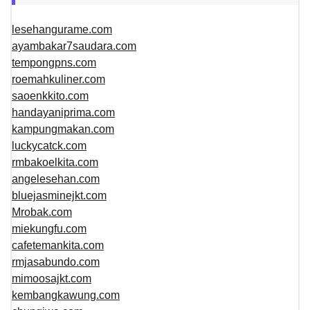
lesehangurame.com
ayambakar7saudara.com
tempongpns.com
roemahkuliner.com
saoenkkito.com
handayaniprima.com
kampungmakan.com
luckycatck.com
rmbakoelkita.com
angelesehan.com
bluejasminejkt.com
Mrobak.com
miekungfu.com
cafetemankita.com
rmjasabundo.com
mimoosajkt.com
kembangkawung.com