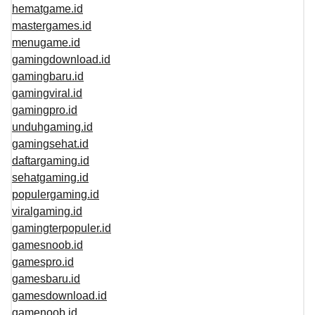
hematgame.id
mastergames.id
menugame.id
gamingdownload.id
gamingbaru.id
gamingviral.id
gamingpro.id
unduhgaming.id
gamingsehat.id
daftargaming.id
sehatgaming.id
populergaming.id
viralgaming.id
gamingterpopuler.id
gamesnoob.id
gamespro.id
gamesbaru.id
gamesdownload.id
gamenoob.id