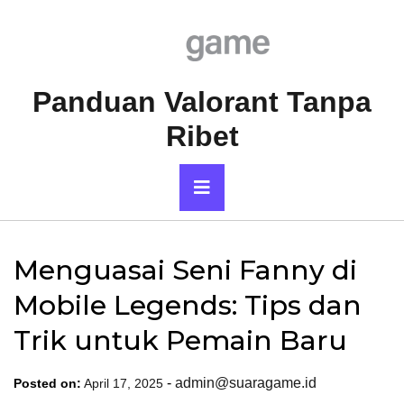
Skip
to
content
Panduan Valorant Tanpa
Ribet
Primary
Menu
Menguasai Seni Fanny di
Mobile Legends: Tips dan
Trik untuk Pemain Baru
-
admin@suaragame.id
Posted on:
April 17, 2025