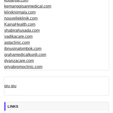
kpbanjar.com
kemanggisanmedical.com
kliniknirmala.com
nouvelleklinik.com
KainaHealth.com
shabirahusada.com
yadikacare.com
astaclinic.com
ibnusinalombok.com
grahamedicalkurdi.com
dyanzacare.com
griyabromoclinic.com
qiu qiu
LINKS