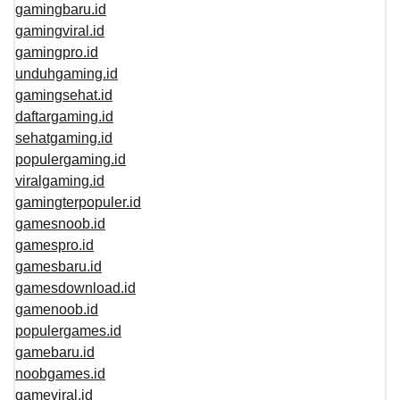
gamingbaru.id
gamingviral.id
gamingpro.id
unduhgaming.id
gamingsehat.id
daftargaming.id
sehatgaming.id
populergaming.id
viralgaming.id
gamingterpopuler.id
gamesnoob.id
gamespro.id
gamesbaru.id
gamesdownload.id
gamenoob.id
populergames.id
gamebaru.id
noobgames.id
gameviral.id