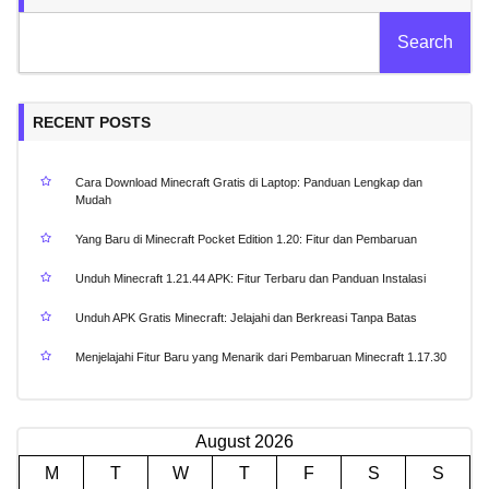
Search
RECENT POSTS
Cara Download Minecraft Gratis di Laptop: Panduan Lengkap dan
Mudah
Yang Baru di Minecraft Pocket Edition 1.20: Fitur dan Pembaruan
Unduh Minecraft 1.21.44 APK: Fitur Terbaru dan Panduan Instalasi
Unduh APK Gratis Minecraft: Jelajahi dan Berkreasi Tanpa Batas
Menjelajahi Fitur Baru yang Menarik dari Pembaruan Minecraft 1.17.30
August 2026
M
T
W
T
F
S
S