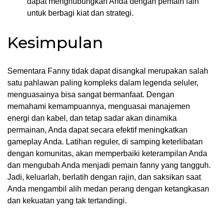
dapat menghubungkan Anda dengan pemain lain
untuk berbagi kiat dan strategi.
Kesimpulan
Sementara Fanny tidak dapat disangkal merupakan salah
satu pahlawan paling kompleks dalam legenda seluler,
menguasainya bisa sangat bermanfaat. Dengan
memahami kemampuannya, menguasai manajemen
energi dan kabel, dan tetap sadar akan dinamika
permainan, Anda dapat secara efektif meningkatkan
gameplay Anda. Latihan reguler, di samping keterlibatan
dengan komunitas, akan memperbaiki keterampilan Anda
dan mengubah Anda menjadi pemain fanny yang tangguh.
Jadi, keluarlah, berlatih dengan rajin, dan saksikan saat
Anda mengambil alih medan perang dengan ketangkasan
dan kekuatan yang tak tertandingi.