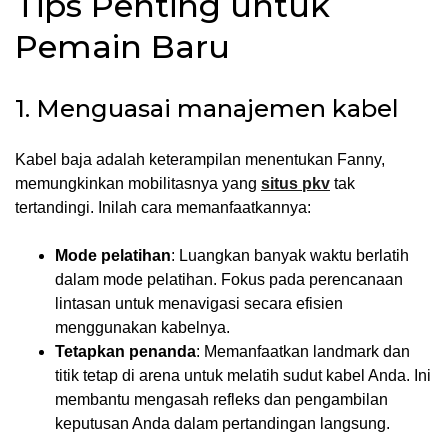
Tips Penting untuk
Pemain Baru
1. Menguasai manajemen kabel
Kabel baja adalah keterampilan menentukan Fanny,
memungkinkan mobilitasnya yang
situs pkv
tak
tertandingi. Inilah cara memanfaatkannya:
Mode pelatihan
: Luangkan banyak waktu berlatih
dalam mode pelatihan. Fokus pada perencanaan
lintasan untuk menavigasi secara efisien
menggunakan kabelnya.
Tetapkan penanda
: Memanfaatkan landmark dan
titik tetap di arena untuk melatih sudut kabel Anda. Ini
membantu mengasah refleks dan pengambilan
keputusan Anda dalam pertandingan langsung.