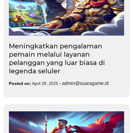
Meningkatkan pengalaman
pemain melalui layanan
pelanggan yang luar biasa di
legenda seluler
-
admin@suaragame.id
Posted on:
April 28, 2025