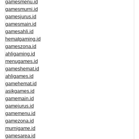
gamesmenu.id
gamesmurni.id
gamesjurus.id
gamesmain.id
gamesahli.id
hematgaming.id
gameszona.id
ahligaming.id
menugames.id
gameshemat.id
ahligames.id
gamehemat.id
asikgames.id
gamemain.id
gamejurus.id
gamemenu.id
gamezona.id
murnigame.id
gamesarea.id