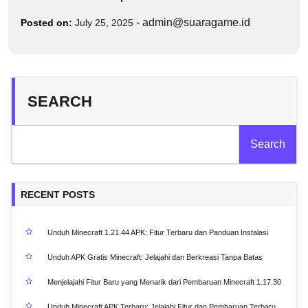
-
admin@suaragame.id
Posted on:
July 25, 2025
SEARCH
Search
RECENT POSTS
Unduh Minecraft 1.21.44 APK: Fitur Terbaru dan Panduan Instalasi
Unduh APK Gratis Minecraft: Jelajahi dan Berkreasi Tanpa Batas
Menjelajahi Fitur Baru yang Menarik dari Pembaruan Minecraft 1.17.30
Unduh Minecraft APK Terbaru: Jelajahi Fitur dan Pembaruan Terbaru