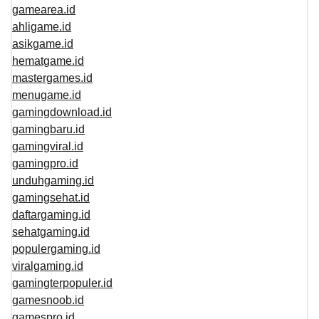
gamearea.id
ahligame.id
asikgame.id
hematgame.id
mastergames.id
menugame.id
gamingdownload.id
gamingbaru.id
gamingviral.id
gamingpro.id
unduhgaming.id
gamingsehat.id
daftargaming.id
sehatgaming.id
populergaming.id
viralgaming.id
gamingterpopuler.id
gamesnoob.id
gamespro.id