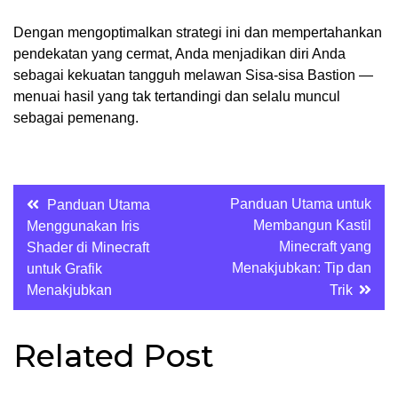
Dengan mengoptimalkan strategi ini dan mempertahankan
pendekatan yang cermat, Anda menjadikan diri Anda
sebagai kekuatan tangguh melawan Sisa-sisa Bastion —
menuai hasil yang tak tertandingi dan selalu muncul
sebagai pemenang.
Post
Panduan Utama untuk
Panduan Utama
Membangun Kastil
Menggunakan Iris
navigation
Minecraft yang
Shader di Minecraft
Menakjubkan: Tip dan
untuk Grafik
Menakjubkan
Trik
Related Post