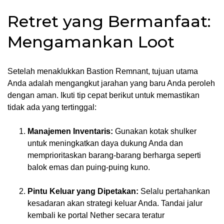
Retret yang Bermanfaat:
Mengamankan Loot
Setelah menaklukkan Bastion Remnant, tujuan utama
Anda adalah mengangkut jarahan yang baru Anda peroleh
dengan aman. Ikuti tip cepat berikut untuk memastikan
tidak ada yang tertinggal:
Manajemen Inventaris:
Gunakan kotak shulker
untuk meningkatkan daya dukung Anda dan
memprioritaskan barang-barang berharga seperti
balok emas dan puing-puing kuno.
Pintu Keluar yang Dipetakan:
Selalu pertahankan
kesadaran akan strategi keluar Anda. Tandai jalur
kembali ke portal Nether secara teratur