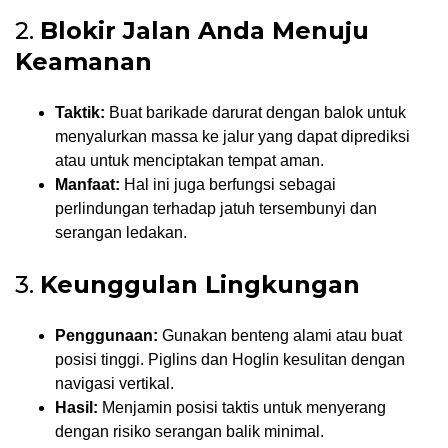
2.
Blokir Jalan Anda Menuju
Keamanan
Taktik:
Buat barikade darurat dengan balok untuk
menyalurkan massa ke jalur yang dapat diprediksi
atau untuk menciptakan tempat aman.
Manfaat:
Hal ini juga berfungsi sebagai
perlindungan terhadap jatuh tersembunyi dan
serangan ledakan.
3.
Keunggulan Lingkungan
Penggunaan:
Gunakan benteng alami atau buat
posisi tinggi. Piglins dan Hoglin kesulitan dengan
navigasi vertikal.
Hasil:
Menjamin posisi taktis untuk menyerang
dengan risiko serangan balik minimal.