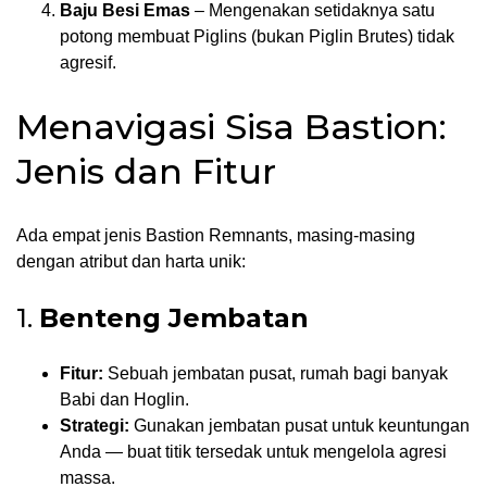
Baju Besi Emas
– Mengenakan setidaknya satu
potong membuat Piglins (bukan Piglin Brutes) tidak
agresif.
Menavigasi Sisa Bastion:
Jenis dan Fitur
Ada empat jenis Bastion Remnants, masing-masing
dengan atribut dan harta unik:
1.
Benteng Jembatan
Fitur:
Sebuah jembatan pusat, rumah bagi banyak
Babi dan Hoglin.
Strategi:
Gunakan jembatan pusat untuk keuntungan
Anda — buat titik tersedak untuk mengelola agresi
massa.