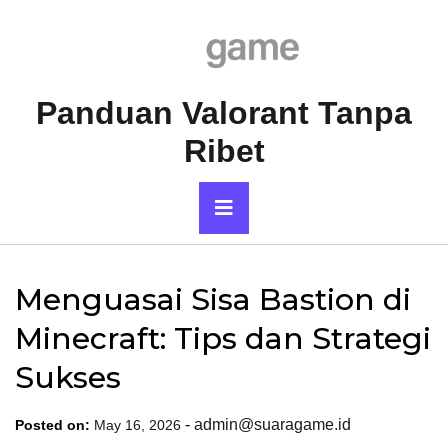
Skip
to
content
Panduan Valorant Tanpa
Ribet
Primary
Menu
Menguasai Sisa Bastion di
Minecraft: Tips dan Strategi
Sukses
-
admin@suaragame.id
Posted on:
May 16, 2026