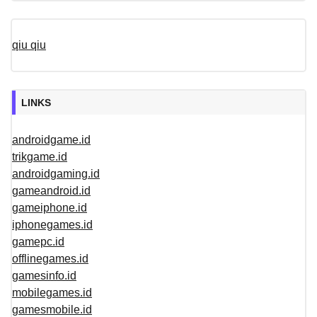
qiu qiu
LINKS
androidgame.id
trikgame.id
androidgaming.id
gameandroid.id
gameiphone.id
iphonegames.id
gamepc.id
offlinegames.id
gamesinfo.id
mobilegames.id
gamesmobile.id