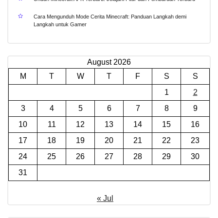
Cara Mengunduh Mode Cerita Minecraft: Panduan Langkah demi
Langkah untuk Gamer
August 2026
M
T
W
T
F
S
S
1
2
3
4
5
6
7
8
9
10
11
12
13
14
15
16
17
18
19
20
21
22
23
24
25
26
27
28
29
30
31
« Jul