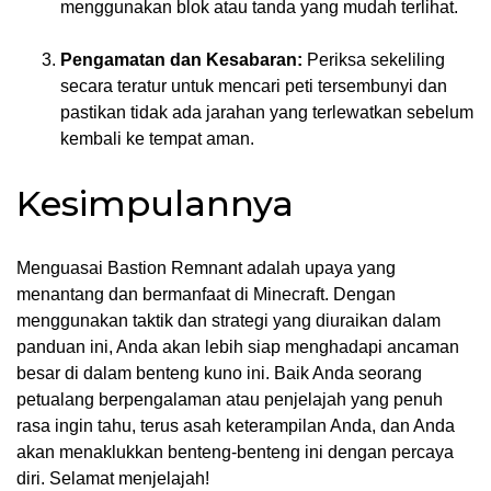
menggunakan blok atau tanda yang mudah terlihat.
Pengamatan dan Kesabaran:
Periksa sekeliling
secara teratur untuk mencari peti tersembunyi dan
pastikan tidak ada jarahan yang terlewatkan sebelum
kembali ke tempat aman.
Kesimpulannya
Menguasai Bastion Remnant adalah upaya yang
menantang dan bermanfaat di Minecraft. Dengan
menggunakan taktik dan strategi yang diuraikan dalam
panduan ini, Anda akan lebih siap menghadapi ancaman
besar di dalam benteng kuno ini. Baik Anda seorang
petualang berpengalaman atau penjelajah yang penuh
rasa ingin tahu, terus asah keterampilan Anda, dan Anda
akan menaklukkan benteng-benteng ini dengan percaya
diri. Selamat menjelajah!