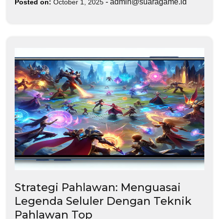
-
admin@suaragame.id
Posted on:
October 1, 2025
Strategi Pahlawan: Menguasai
Legenda Seluler Dengan Teknik
Pahlawan Top