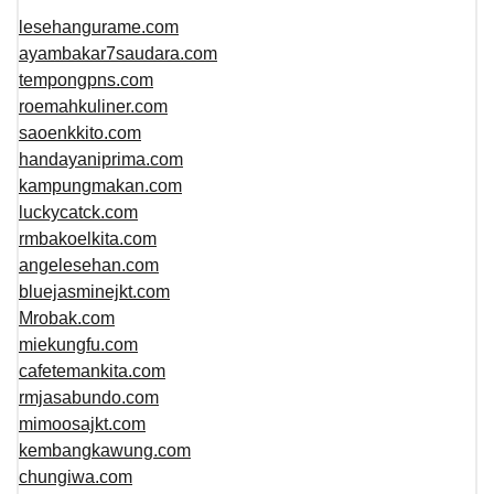
lesehangurame.com
ayambakar7saudara.com
tempongpns.com
roemahkuliner.com
saoenkkito.com
handayaniprima.com
kampungmakan.com
luckycatck.com
rmbakoelkita.com
angelesehan.com
bluejasminejkt.com
Mrobak.com
miekungfu.com
cafetemankita.com
rmjasabundo.com
mimoosajkt.com
kembangkawung.com
chungiwa.com