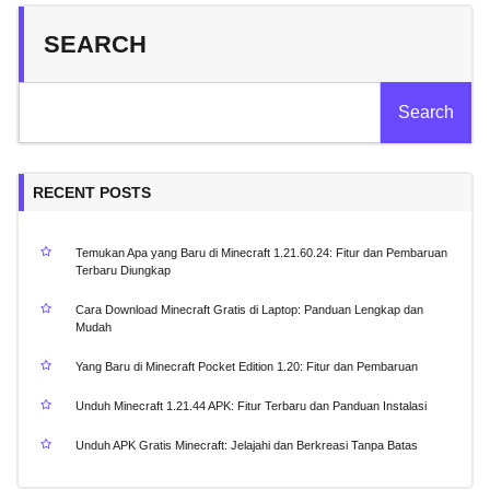
SEARCH
Search
RECENT POSTS
Temukan Apa yang Baru di Minecraft 1.21.60.24: Fitur dan Pembaruan
Terbaru Diungkap
Cara Download Minecraft Gratis di Laptop: Panduan Lengkap dan
Mudah
Yang Baru di Minecraft Pocket Edition 1.20: Fitur dan Pembaruan
Unduh Minecraft 1.21.44 APK: Fitur Terbaru dan Panduan Instalasi
Unduh APK Gratis Minecraft: Jelajahi dan Berkreasi Tanpa Batas