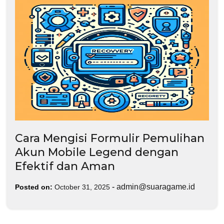
Cara Mengisi Formulir Pemulihan
Akun Mobile Legend dengan
Efektif dan Aman
-
admin@suaragame.id
Posted on:
October 31, 2025