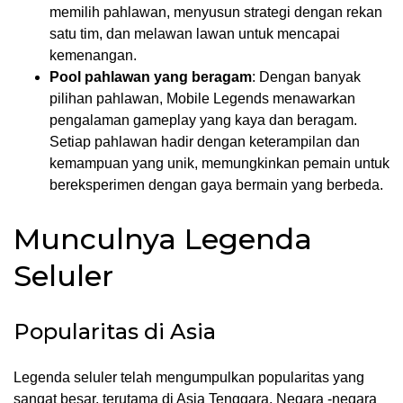
memilih pahlawan, menyusun strategi dengan rekan
satu tim, dan melawan lawan untuk mencapai
kemenangan.
Pool pahlawan yang beragam
: Dengan banyak
pilihan pahlawan, Mobile Legends menawarkan
pengalaman gameplay yang kaya dan beragam.
Setiap pahlawan hadir dengan keterampilan dan
kemampuan yang unik, memungkinkan pemain untuk
bereksperimen dengan gaya bermain yang berbeda.
Munculnya Legenda
Seluler
Popularitas di Asia
Legenda seluler telah mengumpulkan popularitas yang
sangat besar, terutama di Asia Tenggara. Negara -negara