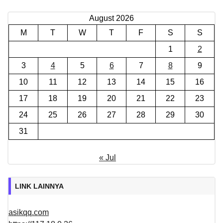
August 2026
M
T
W
T
F
S
S
1
2
3
4
5
6
7
8
9
10
11
12
13
14
15
16
17
18
19
20
21
22
23
24
25
26
27
28
29
30
31
« Jul
LINK LAINNYA
asikqq.com