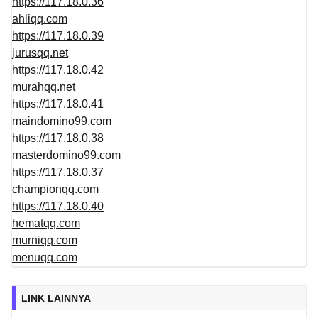
https://117.18.0.36
ahliqq.com
https://117.18.0.39
jurusqq.net
https://117.18.0.42
murahqq.net
https://117.18.0.41
maindomino99.com
https://117.18.0.38
masterdomino99.com
https://117.18.0.37
championqq.com
https://117.18.0.40
hematqq.com
murniqq.com
menuqq.com
LINK LAINNYA