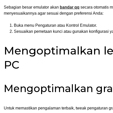
Sebagian besar emulator akan
bandar qq
secara otomatis me
menyesuaikannya agar sesuai dengan preferensi Anda:
Buka menu Pengaturan atau Kontrol Emulator.
Sesuaikan pemetaan kunci atau gunakan konfigurasi yan
Mengoptimalkan le
PC
Mengoptimalkan graf
Untuk memastikan pengalaman terbaik, tweak pengaturan gra