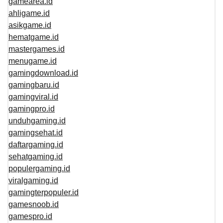
gamearea.id
ahligame.id
asikgame.id
hematgame.id
mastergames.id
menugame.id
gamingdownload.id
gamingbaru.id
gamingviral.id
gamingpro.id
unduhgaming.id
gamingsehat.id
daftargaming.id
sehatgaming.id
populergaming.id
viralgaming.id
gamingterpopuler.id
gamesnoob.id
gamespro.id