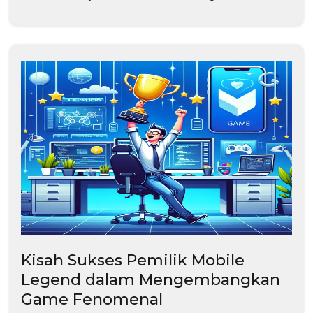
Kisah Sukses Pemilik Mobile
Legend dalam Mengembangkan
Game Fenomenal