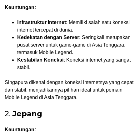
Keuntungan:
Infrastruktur Internet:
Memiliki salah satu koneksi
internet tercepat di dunia.
Kedekatan dengan Server:
Seringkali merupakan
pusat server untuk game-game di Asia Tenggara,
termasuk Mobile Legend.
Kestabilan Koneksi:
Koneksi internet yang sangat
stabil.
Singapura dikenal dengan koneksi internetnya yang cepat
dan stabil, menjadikannya pilihan ideal untuk pemain
Mobile Legend di Asia Tenggara.
2.
Jepang
Keuntungan: