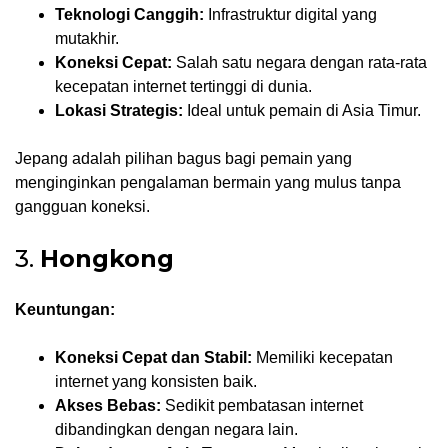
Teknologi Canggih:
Infrastruktur digital yang
mutakhir.
Koneksi Cepat:
Salah satu negara dengan rata-rata
kecepatan internet tertinggi di dunia.
Lokasi Strategis:
Ideal untuk pemain di Asia Timur.
Jepang adalah pilihan bagus bagi pemain yang
menginginkan pengalaman bermain yang mulus tanpa
gangguan koneksi.
3.
Hongkong
Keuntungan:
Koneksi Cepat dan Stabil:
Memiliki kecepatan
internet yang konsisten baik.
Akses Bebas:
Sedikit pembatasan internet
dibandingkan dengan negara lain.