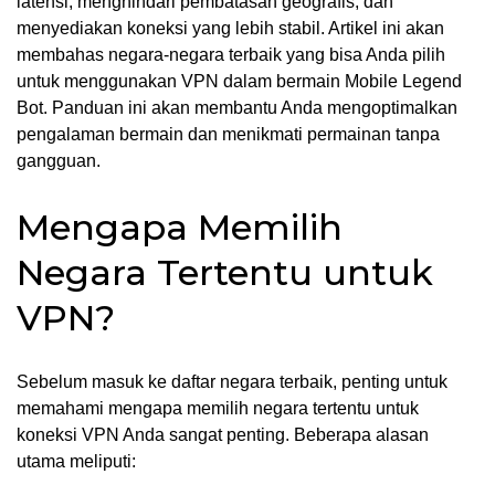
latensi, menghindari pembatasan geografis, dan
menyediakan koneksi yang lebih stabil. Artikel ini akan
membahas negara-negara terbaik yang bisa Anda pilih
untuk menggunakan VPN dalam bermain Mobile Legend
Bot. Panduan ini akan membantu Anda mengoptimalkan
pengalaman bermain dan menikmati permainan tanpa
gangguan.
Mengapa Memilih
Negara Tertentu untuk
VPN?
Sebelum masuk ke daftar negara terbaik, penting untuk
memahami mengapa memilih negara tertentu untuk
koneksi VPN Anda sangat penting. Beberapa alasan
utama meliputi: