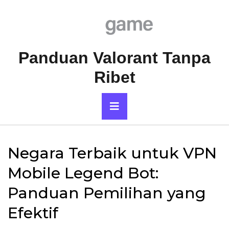
Skip
to
content
Panduan Valorant Tanpa
Ribet
Primary
Menu
Negara Terbaik untuk VPN
Mobile Legend Bot:
Panduan Pemilihan yang
Efektif