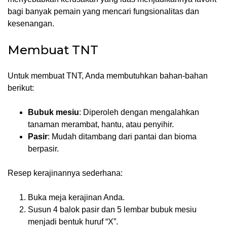
bagi banyak pemain yang mencari fungsionalitas dan
kesenangan.
Membuat TNT
Untuk membuat TNT, Anda membutuhkan bahan-bahan
berikut:
Bubuk mesiu
: Diperoleh dengan mengalahkan
tanaman merambat, hantu, atau penyihir.
Pasir
: Mudah ditambang dari pantai dan bioma
berpasir.
Resep kerajinannya sederhana:
Buka meja kerajinan Anda.
Susun 4 balok pasir dan 5 lembar bubuk mesiu
menjadi bentuk huruf “X”.