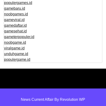
populergames.id
gamebaru.id
noobgames.id
gameviral.id
gamedaftar.id
gamesehat.id
gameterpopuler.id
noobgame.id
viralgame.id
unduhgame.id
populergame.id
News Current Affair By Revolution WP