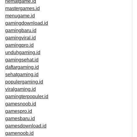
hematgame.id
mastergames.id
menugame.id
gamingdownload.id
gamingbaru.id
gamingviral.id
gamingpro.id
unduhgaming.id
gamingsehat.id
daftargaming.id
sehatgaming.id
populergaming.id
viralgaming.id
gamingterpopuler.id
gamesnoob.id
gamespro.id
gamesbaru.id
gamesdownload.id
gamenoob.id