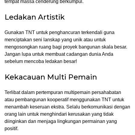
tempat massa cenderung berkumpul.
Ledakan Artistik
Gunakan TNT untuk penghancuran terkendali guna
menciptakan seni lanskap yang unik atau untuk
mengosongkan ruang bagi proyek bangunan skala besar.
Jangan lupa untuk membuat cadangan dunia Anda
sebelum mencoba ledakan besar!
Kekacauan Multi Pemain
Terlibat dalam pertempuran multipemain persahabatan
atau pembangunan kooperatif menggunakan TNT untuk
menambah keseruan ekstra. Selalu berkomunikasi dengan
orang lain untuk menghindari kerusakan yang tidak
diinginkan dan menjaga lingkungan permainan yang
positif.