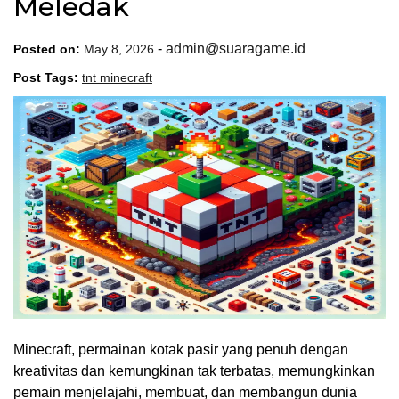
Meledak
-
admin@suaragame.id
Posted on:
May 8, 2026
Post Tags:
tnt minecraft
Minecraft, permainan kotak pasir yang penuh dengan
kreativitas dan kemungkinan tak terbatas, memungkinkan
pemain menjelajahi, membuat, dan membangun dunia