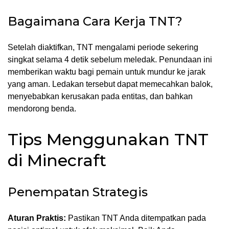
Bagaimana Cara Kerja TNT?
Setelah diaktifkan, TNT mengalami periode sekering
singkat selama 4 detik sebelum meledak. Penundaan ini
memberikan waktu bagi pemain untuk mundur ke jarak
yang aman. Ledakan tersebut dapat memecahkan balok,
menyebabkan kerusakan pada entitas, dan bahkan
mendorong benda.
Tips Menggunakan TNT
di Minecraft
Penempatan Strategis
Aturan Praktis:
Pastikan TNT Anda ditempatkan pada