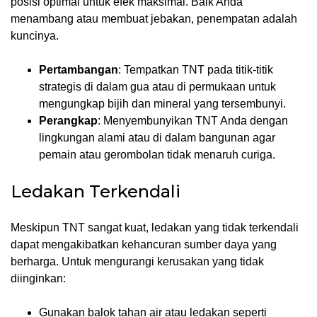
posisi optimal untuk efek maksimal. Baik Anda
menambang atau membuat jebakan, penempatan adalah
kuncinya.
Pertambangan
: Tempatkan TNT pada titik-titik
strategis di dalam gua atau di permukaan untuk
mengungkap bijih dan mineral yang tersembunyi.
Perangkap
: Menyembunyikan TNT Anda dengan
lingkungan alami atau di dalam bangunan agar
pemain atau gerombolan tidak menaruh curiga.
Ledakan Terkendali
Meskipun TNT sangat kuat, ledakan yang tidak terkendali
dapat mengakibatkan kehancuran sumber daya yang
berharga. Untuk mengurangi kerusakan yang tidak
diinginkan:
Gunakan balok tahan air atau ledakan seperti