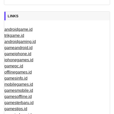
LINKS
androidgame.id
trikgame.id
androidgaming.id
gameandroid.id
gameiphone.id
iphonegames.id
gamepc.id
offlinegames.id
gamesinfo.id
mobilegames.id
gamesmobile.id
gamesoffline.id
gamesterbaru.id
gamestips.id