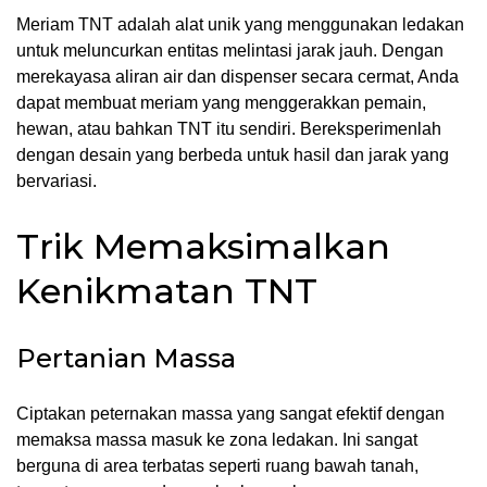
Meriam TNT adalah alat unik yang menggunakan ledakan
untuk meluncurkan entitas melintasi jarak jauh. Dengan
merekayasa aliran air dan dispenser secara cermat, Anda
dapat membuat meriam yang menggerakkan pemain,
hewan, atau bahkan TNT itu sendiri. Bereksperimenlah
dengan desain yang berbeda untuk hasil dan jarak yang
bervariasi.
Trik Memaksimalkan
Kenikmatan TNT
Pertanian Massa
Ciptakan peternakan massa yang sangat efektif dengan
memaksa massa masuk ke zona ledakan. Ini sangat
berguna di area terbatas seperti ruang bawah tanah,