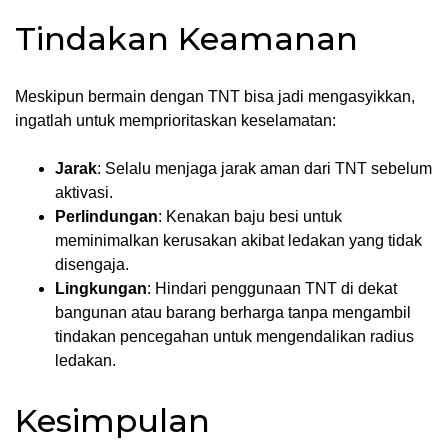
Tindakan Keamanan
Meskipun bermain dengan TNT bisa jadi mengasyikkan,
ingatlah untuk memprioritaskan keselamatan:
Jarak
: Selalu menjaga jarak aman dari TNT sebelum
aktivasi.
Perlindungan
: Kenakan baju besi untuk
meminimalkan kerusakan akibat ledakan yang tidak
disengaja.
Lingkungan
: Hindari penggunaan TNT di dekat
bangunan atau barang berharga tanpa mengambil
tindakan pencegahan untuk mengendalikan radius
ledakan.
Kesimpulan