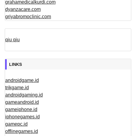
grahamedicalkurdi.com
dyanzacare.com
griyabromoclinic.com
qiu qiu
LINKS
androidgame.id
trikgame.id
androidgaming.id
gameandroid.id
gameiphone.id
iphonegames.id
gamepc.id
offlinegames.id