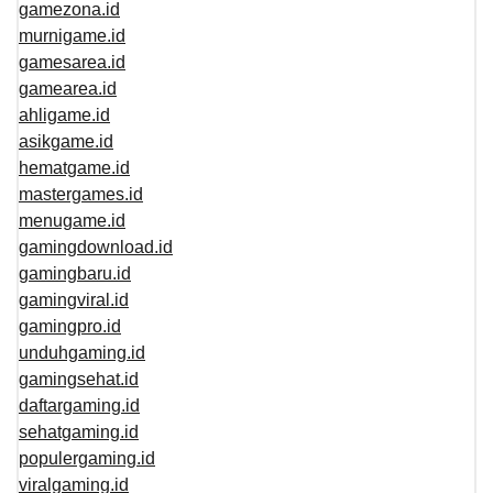
gamezona.id
murnigame.id
gamesarea.id
gamearea.id
ahligame.id
asikgame.id
hematgame.id
mastergames.id
menugame.id
gamingdownload.id
gamingbaru.id
gamingviral.id
gamingpro.id
unduhgaming.id
gamingsehat.id
daftargaming.id
sehatgaming.id
populergaming.id
viralgaming.id