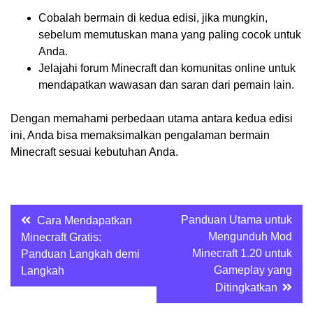
Cobalah bermain di kedua edisi, jika mungkin,
sebelum memutuskan mana yang paling cocok untuk
Anda.
Jelajahi forum Minecraft dan komunitas online untuk
mendapatkan wawasan dan saran dari pemain lain.
Dengan memahami perbedaan utama antara kedua edisi
ini, Anda bisa memaksimalkan pengalaman bermain
Minecraft sesuai kebutuhan Anda.
Post
Panduan Utama untuk
Cara Mendapatkan
Mengunduh Mod
Minecraft Gratis:
navigation
Minecraft 1.20 untuk
Panduan Langkah demi
Gameplay yang
Langkah
Ditingkatkan