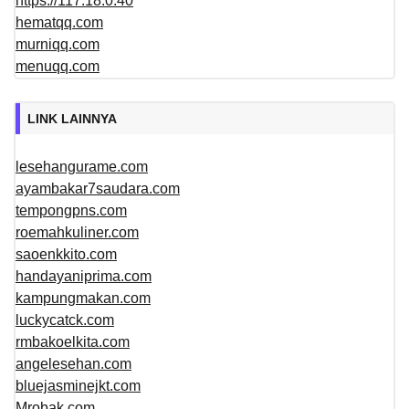
https://117.18.0.40
hematqq.com
murniqq.com
menuqq.com
LINK LAINNYA
lesehangurame.com
ayambakar7saudara.com
tempongpns.com
roemahkuliner.com
saoenkkito.com
handayaniprima.com
kampungmakan.com
luckycatck.com
rmbakoelkita.com
angelesehan.com
bluejasminejkt.com
Mrobak.com