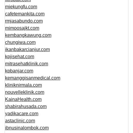
miekungfu.com
cafetemankita.com
rmjasabundo.com
mimoosajkt.com
kembangkawung.com
chungiwa.com
ikanbakarcianjur.com
kpjisehat.com
mitrasehatklinik.com
kpbanjar.com
kemanggisanmedical.com
kliniknirmala.com
nouvelleklinik.com
KainaHealth.com
shabirahusada.com
yadikacare.com
astaclinic.com
ibnusinalombok.com