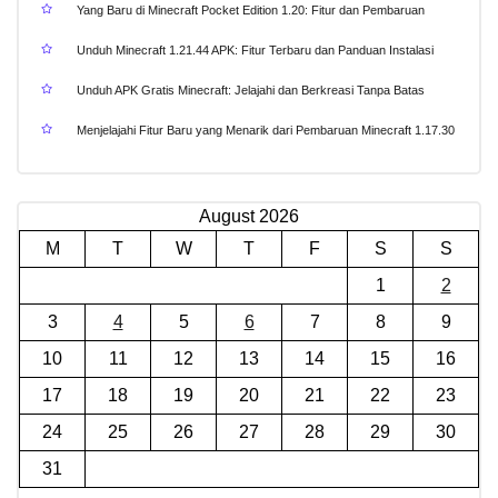
Yang Baru di Minecraft Pocket Edition 1.20: Fitur dan Pembaruan
Unduh Minecraft 1.21.44 APK: Fitur Terbaru dan Panduan Instalasi
Unduh APK Gratis Minecraft: Jelajahi dan Berkreasi Tanpa Batas
Menjelajahi Fitur Baru yang Menarik dari Pembaruan Minecraft 1.17.30
August 2026
M
T
W
T
F
S
S
1
2
3
4
5
6
7
8
9
10
11
12
13
14
15
16
17
18
19
20
21
22
23
24
25
26
27
28
29
30
31