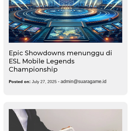
Epic Showdowns menunggu di
ESL Mobile Legends
Championship
-
admin@suaragame.id
Posted on:
July 27, 2025