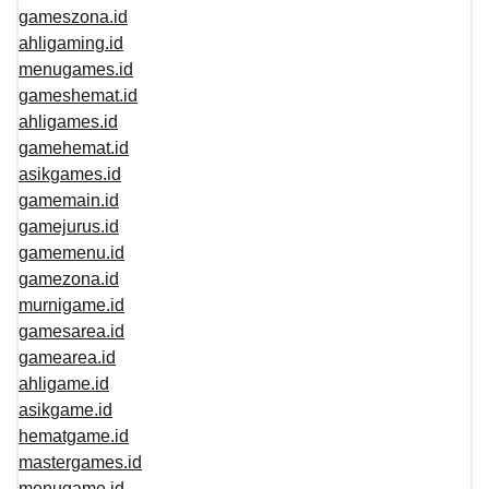
gameszona.id
ahligaming.id
menugames.id
gameshemat.id
ahligames.id
gamehemat.id
asikgames.id
gamemain.id
gamejurus.id
gamemenu.id
gamezona.id
murnigame.id
gamesarea.id
gamearea.id
ahligame.id
asikgame.id
hematgame.id
mastergames.id
menugame.id