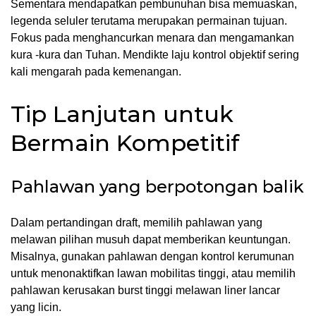
Sementara mendapatkan pembunuhan bisa memuaskan,
legenda seluler terutama merupakan permainan tujuan.
Fokus pada menghancurkan menara dan mengamankan
kura -kura dan Tuhan. Mendikte laju kontrol objektif sering
kali mengarah pada kemenangan.
Tip Lanjutan untuk
Bermain Kompetitif
Pahlawan yang berpotongan balik
Dalam pertandingan draft, memilih pahlawan yang
melawan pilihan musuh dapat memberikan keuntungan.
Misalnya, gunakan pahlawan dengan kontrol kerumunan
untuk menonaktifkan lawan mobilitas tinggi, atau memilih
pahlawan kerusakan burst tinggi melawan liner lancar
yang licin.