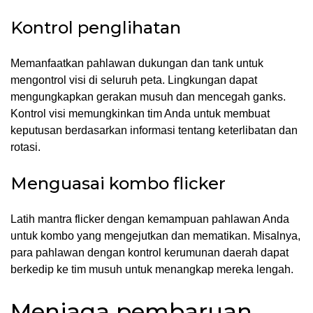
Kontrol penglihatan
Memanfaatkan pahlawan dukungan dan tank untuk
mengontrol visi di seluruh peta. Lingkungan dapat
mengungkapkan gerakan musuh dan mencegah ganks.
Kontrol visi memungkinkan tim Anda untuk membuat
keputusan berdasarkan informasi tentang keterlibatan dan
rotasi.
Menguasai kombo flicker
Latih mantra flicker dengan kemampuan pahlawan Anda
untuk kombo yang mengejutkan dan mematikan. Misalnya,
para pahlawan dengan kontrol kerumunan daerah dapat
berkedip ke tim musuh untuk menangkap mereka lengah.
Menjaga pembaruan