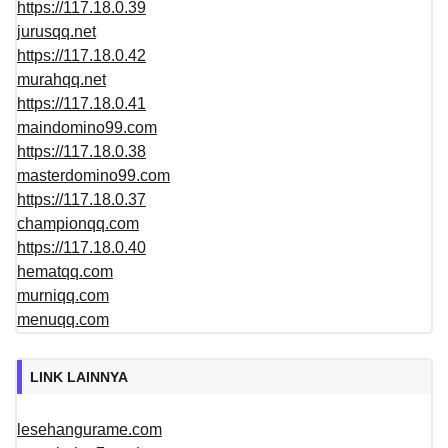
https://117.18.0.39
jurusqq.net
https://117.18.0.42
murahqq.net
https://117.18.0.41
maindomino99.com
https://117.18.0.38
masterdomino99.com
https://117.18.0.37
championqq.com
https://117.18.0.40
hematqq.com
murniqq.com
menuqq.com
LINK LAINNYA
lesehangurame.com