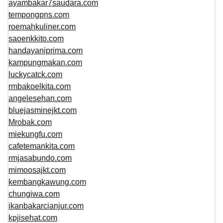
ayambakar7saudara.com
tempongpns.com
roemahkuliner.com
saoenkkito.com
handayaniprima.com
kampungmakan.com
luckycatck.com
rmbakoelkita.com
angelesehan.com
bluejasminejkt.com
Mrobak.com
miekungfu.com
cafetemankita.com
rmjasabundo.com
mimoosajkt.com
kembangkawung.com
chungiwa.com
ikanbakarcianjur.com
kpjisehat.com