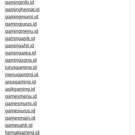
gaminginfo.id
gaminghemat.id
gamingmurni.id
gamingjurus.id
gamingmenu.id
gamingasik.id
gamingahli.id
gamingarea.id
gamingzona.id
jurusgaming.id
menugaming.id
areagaming.id
asikgaming.id
gamesmenu.id
gamesmurni.id
gamesjurus.id
gamesmain.id
gamesahli.id
hematgaming.id