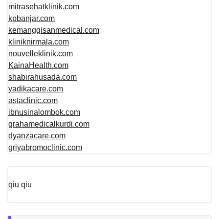
mitrasehatklinik.com
kpbanjar.com
kemanggisanmedical.com
kliniknirmala.com
nouvelleklinik.com
KainaHealth.com
shabirahusada.com
yadikacare.com
astaclinic.com
ibnusinalombok.com
grahamedicalkurdi.com
dyanzacare.com
griyabromoclinic.com
qiu qiu