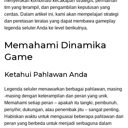
menyerukan kombinasi kecakapan strategis, permainan
tim yang terampil, dan pengambilan keputusan yang
cerdas. Dalam artikel ini, kami akan mempelajari strategi
dan peretasan teratas yang dapat membawa gameplay
legenda seluler Anda ke level berikutnya.
Memahami Dinamika
Game
Ketahui Pahlawan Anda
Legenda seluler menawarkan berbagai pahlawan, masing
-masing dengan keterampilan dan peran yang unik.
Memahami setiap peran – apakah itu tangki, pembunuh,
penyihir, dukungan, atau penembak jitu – sangat penting.
Habiskan waktu untuk menguasai beberapa pahlawan dari
peran yang berbeda untuk menjadi serbaguna dalam