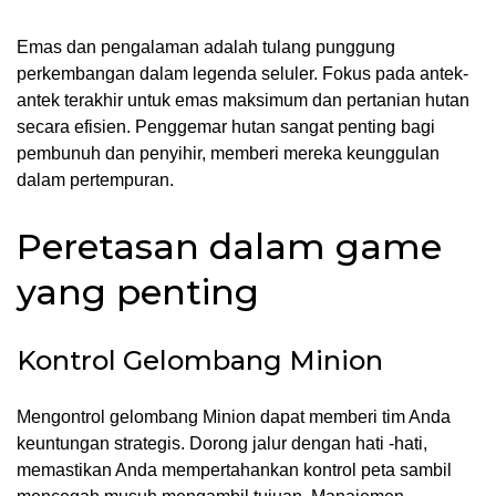
Emas dan pengalaman adalah tulang punggung
perkembangan dalam legenda seluler. Fokus pada antek-
antek terakhir untuk emas maksimum dan pertanian hutan
secara efisien. Penggemar hutan sangat penting bagi
pembunuh dan penyihir, memberi mereka keunggulan
dalam pertempuran.
Peretasan dalam game
yang penting
Kontrol Gelombang Minion
Mengontrol gelombang Minion dapat memberi tim Anda
keuntungan strategis. Dorong jalur dengan hati -hati,
memastikan Anda mempertahankan kontrol peta sambil