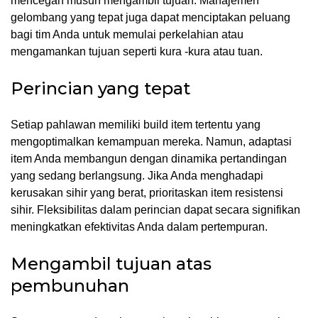
mencegah musuh mengambil tujuan. Manajemen
gelombang yang tepat juga dapat menciptakan peluang
bagi tim Anda untuk memulai perkelahian atau
mengamankan tujuan seperti kura -kura atau tuan.
Perincian yang tepat
Setiap pahlawan memiliki build item tertentu yang
mengoptimalkan kemampuan mereka. Namun, adaptasi
item Anda membangun dengan dinamika pertandingan
yang sedang berlangsung. Jika Anda menghadapi
kerusakan sihir yang berat, prioritaskan item resistensi
sihir. Fleksibilitas dalam perincian dapat secara signifikan
meningkatkan efektivitas Anda dalam pertempuran.
Mengambil tujuan atas
pembunuhan