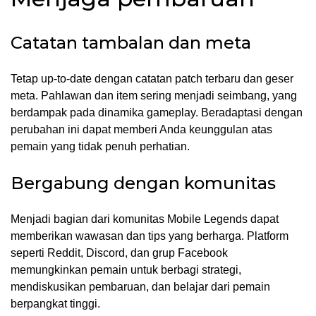
Catatan tambalan dan meta
Tetap up-to-date dengan catatan patch terbaru dan geser
meta. Pahlawan dan item sering menjadi seimbang, yang
berdampak pada dinamika gameplay. Beradaptasi dengan
perubahan ini dapat memberi Anda keunggulan atas
pemain yang tidak penuh perhatian.
Bergabung dengan komunitas
Menjadi bagian dari komunitas Mobile Legends dapat
memberikan wawasan dan tips yang berharga. Platform
seperti Reddit, Discord, dan grup Facebook
memungkinkan pemain untuk berbagi strategi,
mendiskusikan pembaruan, dan belajar dari pemain
berpangkat tinggi.