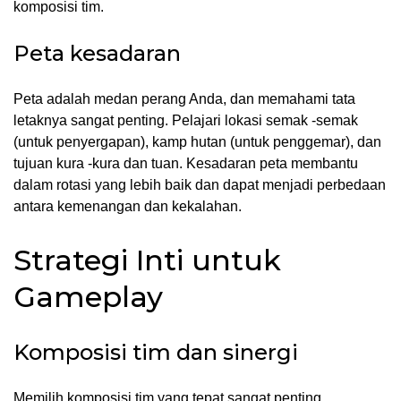
komposisi tim.
Peta kesadaran
Peta adalah medan perang Anda, dan memahami tata
letaknya sangat penting. Pelajari lokasi semak -semak
(untuk penyergapan), kamp hutan (untuk penggemar), dan
tujuan kura -kura dan tuan. Kesadaran peta membantu
dalam rotasi yang lebih baik dan dapat menjadi perbedaan
antara kemenangan dan kekalahan.
Strategi Inti untuk
Gameplay
Komposisi tim dan sinergi
Memilih komposisi tim yang tepat sangat penting.