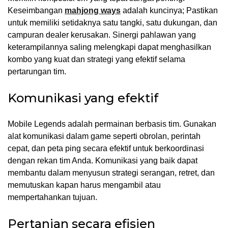
Keseimbangan
mahjong ways
adalah kuncinya; Pastikan
untuk memiliki setidaknya satu tangki, satu dukungan, dan
campuran dealer kerusakan. Sinergi pahlawan yang
keterampilannya saling melengkapi dapat menghasilkan
kombo yang kuat dan strategi yang efektif selama
pertarungan tim.
Komunikasi yang efektif
Mobile Legends adalah permainan berbasis tim. Gunakan
alat komunikasi dalam game seperti obrolan, perintah
cepat, dan peta ping secara efektif untuk berkoordinasi
dengan rekan tim Anda. Komunikasi yang baik dapat
membantu dalam menyusun strategi serangan, retret, dan
memutuskan kapan harus mengambil atau
mempertahankan tujuan.
Pertanian secara efisien