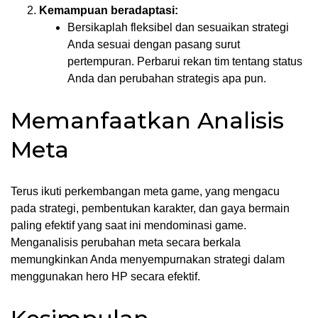
Kemampuan beradaptasi:
Bersikaplah fleksibel dan sesuaikan strategi
Anda sesuai dengan pasang surut
pertempuran. Perbarui rekan tim tentang status
Anda dan perubahan strategis apa pun.
Memanfaatkan Analisis
Meta
Terus ikuti perkembangan meta game, yang mengacu
pada strategi, pembentukan karakter, dan gaya bermain
paling efektif yang saat ini mendominasi game.
Menganalisis perubahan meta secara berkala
memungkinkan Anda menyempurnakan strategi dalam
menggunakan hero HP secara efektif.