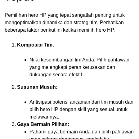
Pemilihan hero HP yang tepat sangatlah penting untuk
mengoptimalkan dinamika dan strategi tim. Perhatikan
beberapa faktor berikut ini ketika memilih hero HP:
Komposisi Tim:
Nilai keseimbangan tim Anda. Pilih pahlawan
yang melengkapi peran kerusakan dan
dukungan secara efektif.
Susunan Musuh:
Antisipasi potensi ancaman dari tim musuh dan
pilih hero HP dengan skill yang sesuai untuk
melawannya.
Gaya Bermain Pilihan:
Pahami gaya bermain Anda dan pilih pahlawan