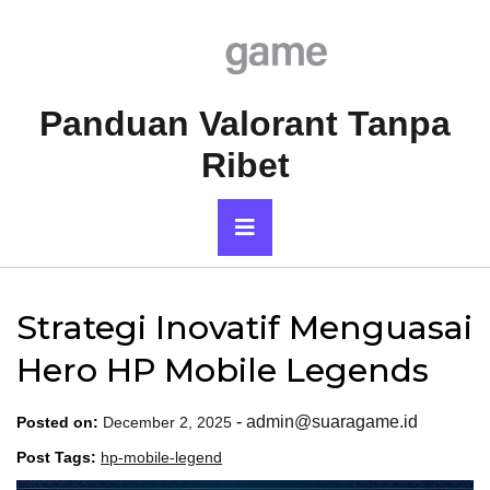
Skip
to
content
Panduan Valorant Tanpa
Ribet
Primary
Menu
Strategi Inovatif Menguasai
Hero HP Mobile Legends
-
admin@suaragame.id
Posted on:
December 2, 2025
Post Tags:
hp-mobile-legend