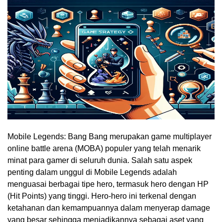
Mobile Legends: Bang Bang merupakan game multiplayer
online battle arena (MOBA) populer yang telah menarik
minat para gamer di seluruh dunia. Salah satu aspek
penting dalam unggul di Mobile Legends adalah
menguasai berbagai tipe hero, termasuk hero dengan HP
(Hit Points) yang tinggi. Hero-hero ini terkenal dengan
ketahanan dan kemampuannya dalam menyerap damage
yang besar sehingga menjadikannya sebagai aset yang