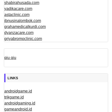
shabirahusada.com
yadikacare.com
astaclinic.com
ibnusinalombok.com
grahamedicalkurdi.com
dyanzacare.com
griyabromoclinic.com
qiu qiu
LINKS
androidgame.id
trikgame.id
androidgaming.id
gameandroid.id