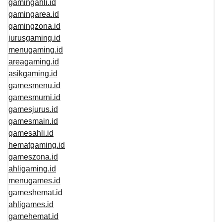
gamingahli.id
gamingarea.id
gamingzona.id
jurusgaming.id
menugaming.id
areagaming.id
asikgaming.id
gamesmenu.id
gamesmurni.id
gamesjurus.id
gamesmain.id
gamesahli.id
hematgaming.id
gameszona.id
ahligaming.id
menugames.id
gameshemat.id
ahligames.id
gamehemat.id