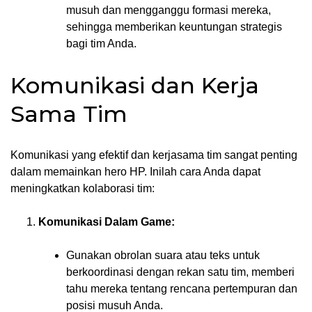
musuh dan mengganggu formasi mereka,
sehingga memberikan keuntungan strategis
bagi tim Anda.
Komunikasi dan Kerja
Sama Tim
Komunikasi yang efektif dan kerjasama tim sangat penting
dalam memainkan hero HP. Inilah cara Anda dapat
meningkatkan kolaborasi tim:
Komunikasi Dalam Game:
Gunakan obrolan suara atau teks untuk
berkoordinasi dengan rekan satu tim, memberi
tahu mereka tentang rencana pertempuran dan
posisi musuh Anda.