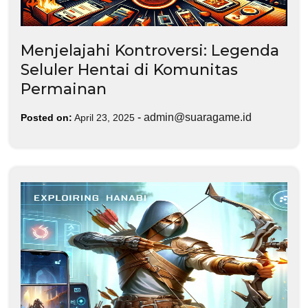
Menjelajahi Kontroversi: Legenda
Seluler Hentai di Komunitas
Permainan
-
admin@suaragame.id
Posted on:
April 23, 2025