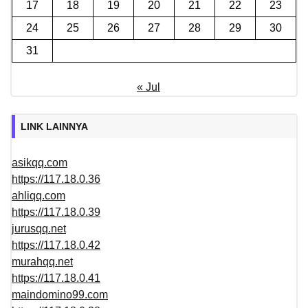
17
18
19
20
21
22
23
24
25
26
27
28
29
30
31
« Jul
LINK LAINNYA
asikqq.com
https://117.18.0.36
ahliqq.com
https://117.18.0.39
jurusqq.net
https://117.18.0.42
murahqq.net
https://117.18.0.41
maindomino99.com