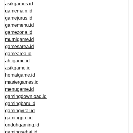
asikgames.id
gamemain.id
gamejurus.id
gamemenu.id
gamezona.id
murnigame.id
gamesarea.id
gamearea.id
ahligame.id
asikgame.id
hematgame.id
mastergames.id
menugame.id
gamingdownload.id
gamingbaru.id
gamingviral.id
gamingpro.id
unduhgaming.id
gamingsehat.id