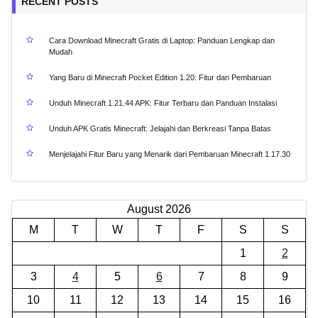
RECENT POSTS
Cara Download Minecraft Gratis di Laptop: Panduan Lengkap dan
Mudah
Yang Baru di Minecraft Pocket Edition 1.20: Fitur dan Pembaruan
Unduh Minecraft 1.21.44 APK: Fitur Terbaru dan Panduan Instalasi
Unduh APK Gratis Minecraft: Jelajahi dan Berkreasi Tanpa Batas
Menjelajahi Fitur Baru yang Menarik dari Pembaruan Minecraft 1.17.30
August 2026
M
T
W
T
F
S
S
1
2
3
4
5
6
7
8
9
10
11
12
13
14
15
16