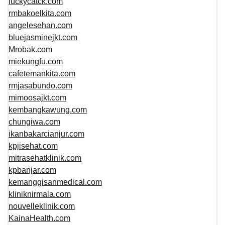
luckycatck.com
rmbakoelkita.com
angelesehan.com
bluejasminejkt.com
Mrobak.com
miekungfu.com
cafetemankita.com
rmjasabundo.com
mimoosajkt.com
kembangkawung.com
chungiwa.com
ikanbakarcianjur.com
kpjisehat.com
mitrasehatklinik.com
kpbanjar.com
kemanggisanmedical.com
kliniknirmala.com
nouvelleklinik.com
KainaHealth.com