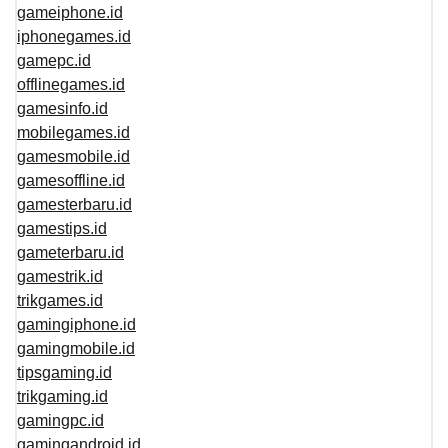
gameiphone.id
iphonegames.id
gamepc.id
offlinegames.id
gamesinfo.id
mobilegames.id
gamesmobile.id
gamesoffline.id
gamesterbaru.id
gamestips.id
gameterbaru.id
gamestrik.id
trikgames.id
gamingiphone.id
gamingmobile.id
tipsgaming.id
trikgaming.id
gamingpc.id
gamingandroid.id