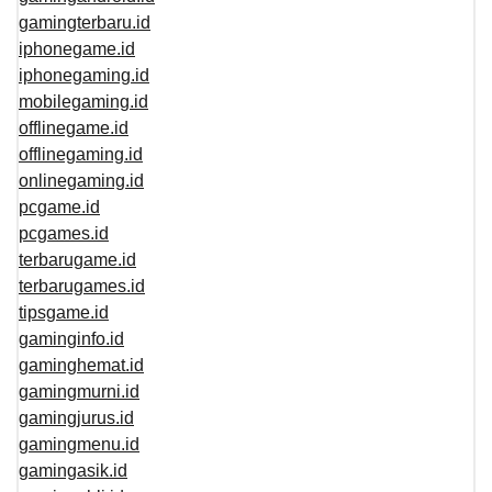
gamingterbaru.id
iphonegame.id
iphonegaming.id
mobilegaming.id
offlinegame.id
offlinegaming.id
onlinegaming.id
pcgame.id
pcgames.id
terbarugame.id
terbarugames.id
tipsgame.id
gaminginfo.id
gaminghemat.id
gamingmurni.id
gamingjurus.id
gamingmenu.id
gamingasik.id