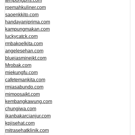
tempongpns.com
roemahkuliner.com
saoenkkito.com
handayaniprima.com
kampungmakan.com
luckycatck.com
rmbakoelkita.com
angelesehan.com
bluejasminejkt.com
Mrobak.com
miekungfu.com
cafetemankita.com
rmjasabundo.com
mimoosajkt.com
kembangkawung.com
chungiwa.com
ikanbakarcianjur.com
kpjisehat.com
mitrasehatklinik.com