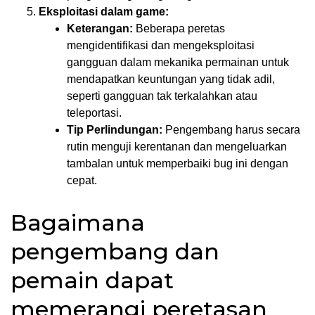
Eksploitasi dalam game:
Keterangan:
Beberapa peretas
mengidentifikasi dan mengeksploitasi
gangguan dalam mekanika permainan untuk
mendapatkan keuntungan yang tidak adil,
seperti gangguan tak terkalahkan atau
teleportasi.
Tip Perlindungan:
Pengembang harus secara
rutin menguji kerentanan dan mengeluarkan
tambalan untuk memperbaiki bug ini dengan
cepat.
Bagaimana
pengembang dan
pemain dapat
memerangi peretasan