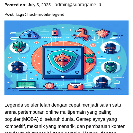
-
admin@suaragame.id
Posted on:
July 5, 2025
Post Tags:
hack-mobile-legend
Legenda seluler telah dengan cepat menjadi salah satu
arena pertempuran online multipemain yang paling
populer (MOBA) di seluruh dunia. Gameplaynya yang
kompetitif, mekanik yang menarik, dan pembaruan konten