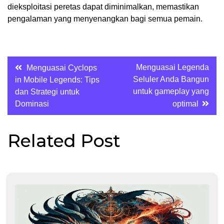
dieksploitasi peretas dapat diminimalkan, memastikan
pengalaman yang menyenangkan bagi semua pemain.
Post
Menguasai Legenda
Menguasai Cyclops
Seluler Anda Bangun
in Mobile Legends: Tips
navigation
untuk gameplay yang
dan Strategi untuk
Dominasi
optimal
Related Post