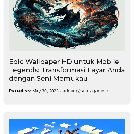
Epic Wallpaper HD untuk Mobile
Legends: Transformasi Layar Anda
dengan Seni Memukau
-
admin@suaragame.id
Posted on:
May 30, 2025