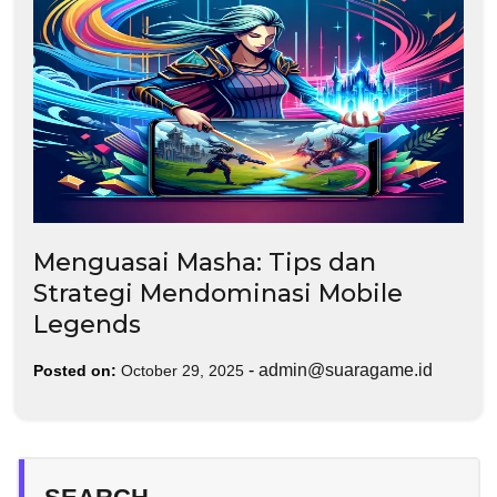
Menguasai Masha: Tips dan
Strategi Mendominasi Mobile
Legends
-
admin@suaragame.id
Posted on:
October 29, 2025