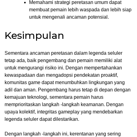
Memahami strategi peretasan umum dapat
membuat pemain lebih waspada dan lebih siap
untuk mengenali ancaman potensial.
Kesimpulan
Sementara ancaman peretasan dalam legenda seluler
tetap ada, baik pengembang dan pemain memiliki alat
untuk mengurangi risiko ini. Dengan mempertahankan
kewaspadaan dan mengadopsi pendekatan proaktif,
komunitas game dapat menumbuhkan lingkungan yang
adil dan aman. Pengembang harus tetap di depan dengan
kemajuan teknologi, sementara pemain harus
memprioritaskan langkah -langkah keamanan. Dengan
upaya kolektif, integritas gameplay yang mendebarkan
legenda seluler dapat dilestarikan.
Dengan langkah -langkah ini, kerentanan yang sering