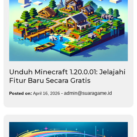
Unduh Minecraft 1.20.0.01: Jelajahi
Fitur Baru Secara Gratis
-
admin@suaragame.id
Posted on:
April 16, 2026