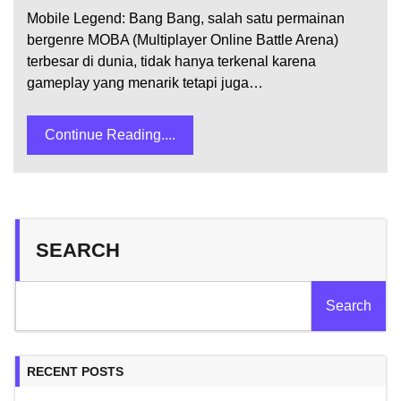
Mobile Legend: Bang Bang, salah satu permainan
bergenre MOBA (Multiplayer Online Battle Arena)
terbesar di dunia, tidak hanya terkenal karena
gameplay yang menarik tetapi juga…
Continue Reading....
SEARCH
Search
RECENT POSTS