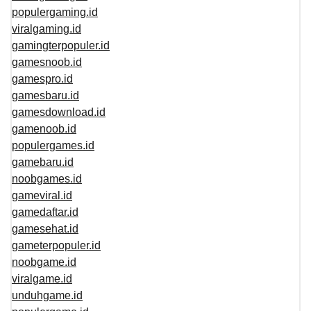
populergaming.id
viralgaming.id
gamingterpopuler.id
gamesnoob.id
gamespro.id
gamesbaru.id
gamesdownload.id
gamenoob.id
populergames.id
gamebaru.id
noobgames.id
gameviral.id
gamedaftar.id
gamesehat.id
gameterpopuler.id
noobgame.id
viralgame.id
unduhgame.id