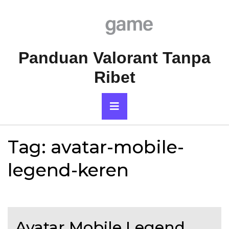
Skip
to
content
Panduan Valorant Tanpa
Ribet
Primary
Menu
Tag:
avatar-mobile-
legend-keren
Avatar Mobile Legend