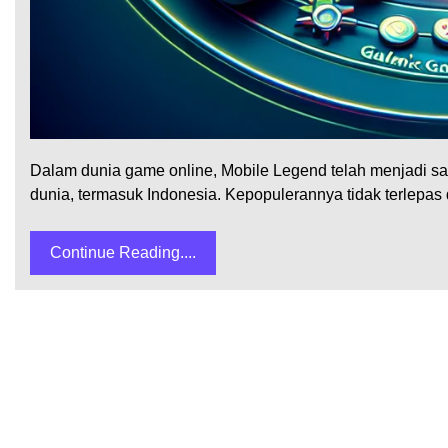
Dalam dunia game online, Mobile Legend telah menjadi sal
dunia, termasuk Indonesia. Kepopulerannya tidak terlepas
Continue Reading....