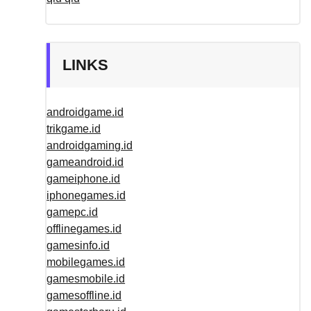
LINKS
androidgame.id
trikgame.id
androidgaming.id
gameandroid.id
gameiphone.id
iphonegames.id
gamepc.id
offlinegames.id
gamesinfo.id
mobilegames.id
gamesmobile.id
gamesoffline.id