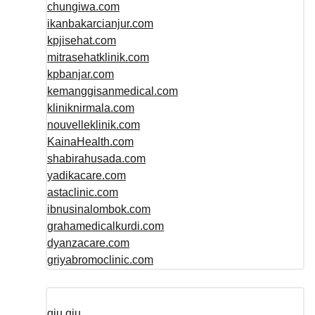
chungiwa.com
ikanbakarcianjur.com
kpjisehat.com
mitrasehatklinik.com
kpbanjar.com
kemanggisanmedical.com
kliniknirmala.com
nouvelleklinik.com
KainaHealth.com
shabirahusada.com
yadikacare.com
astaclinic.com
ibnusinalombok.com
grahamedicalkurdi.com
dyanzacare.com
griyabromoclinic.com
qiu qiu