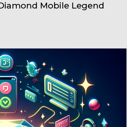
 Diamond Mobile Legend