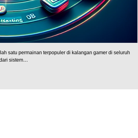
ah satu permainan terpopuler di kalangan gamer di seluruh
 dari sistem…