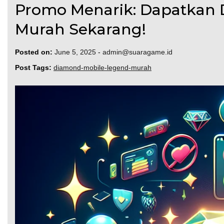
Promo Menarik: Dapatkan
Murah Sekarang!
Posted on:
June 5, 2025
-
admin@suaragame.id
Post Tags:
diamond-mobile-legend-murah