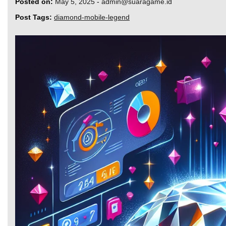
Posted on:
May 5, 2025
-
admin@suaragame.id
Post Tags:
diamond-mobile-legend