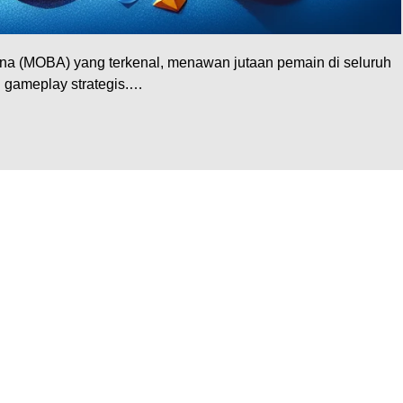
ena (MOBA) yang terkenal, menawan jutaan pemain di seluruh
 gameplay strategis.…