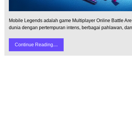
Mobile Legends adalah game Multiplayer Online Battle Ar
dunia dengan pertempuran intens, berbagai pahlawan, dan
Continue Reading....