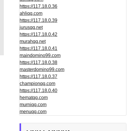
https://117.18.0.36
ahliqq.com
https://117.18.0.39
jurusqq.net
https://117.18.0.42
murahqq.net
https://117.18.0.41
maindomino99.com
https://117.18.0.38
masterdomino99.com
https://117.18.0.37
championqq.com
https://117.18.0.40
hematqq.com
murniqq.com
menuqq.com