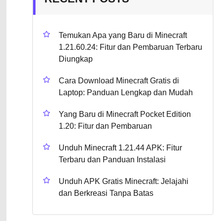
Temukan Apa yang Baru di Minecraft
1.21.60.24: Fitur dan Pembaruan Terbaru
Diungkap
Cara Download Minecraft Gratis di
Laptop: Panduan Lengkap dan Mudah
Yang Baru di Minecraft Pocket Edition
1.20: Fitur dan Pembaruan
Unduh Minecraft 1.21.44 APK: Fitur
Terbaru dan Panduan Instalasi
Unduh APK Gratis Minecraft: Jelajahi
dan Berkreasi Tanpa Batas