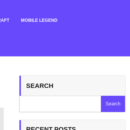
RAFT
MOBILE LEGEND
SEARCH
Search
RECENT POSTS