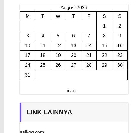
August 2026
M
T
W
T
F
S
S
1
2
3
4
5
6
7
8
9
10
11
12
13
14
15
16
17
18
19
20
21
22
23
24
25
26
27
28
29
30
31
« Jul
LINK LAINNYA
asikqq.com