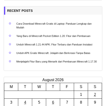
RECENT POSTS
Cara Download Minecraft Gratis di Laptop: Panduan Lengkap dan
Mudah
Yang Baru di Minecraft Pocket Edition 1.20: Fitur dan Pembaruan
Unduh Minecraft 1.21.44 APK: Fitur Terbaru dan Panduan Instalasi
Unduh APK Gratis Minecraft: Jelajahi dan Berkreasi Tanpa Batas
Menjelajahi Fitur Baru yang Menarik dari Pembaruan Minecraft 1.17.30
August 2026
M
T
W
T
F
S
S
1
2
3
4
5
6
7
8
9