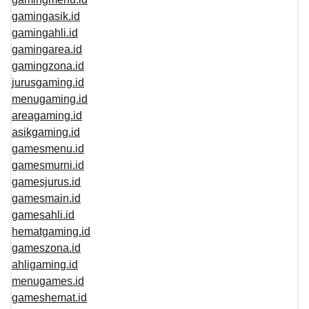
gamingasik.id
gamingahli.id
gamingarea.id
gamingzona.id
jurusgaming.id
menugaming.id
areagaming.id
asikgaming.id
gamesmenu.id
gamesmurni.id
gamesjurus.id
gamesmain.id
gamesahli.id
hematgaming.id
gameszona.id
ahligaming.id
menugames.id
gameshemat.id