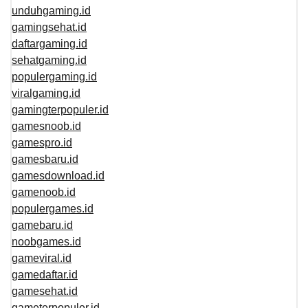
unduhgaming.id
gamingsehat.id
daftargaming.id
sehatgaming.id
populergaming.id
viralgaming.id
gamingterpopuler.id
gamesnoob.id
gamespro.id
gamesbaru.id
gamesdownload.id
gamenoob.id
populergames.id
gamebaru.id
noobgames.id
gameviral.id
gamedaftar.id
gamesehat.id
gameterpopuler.id