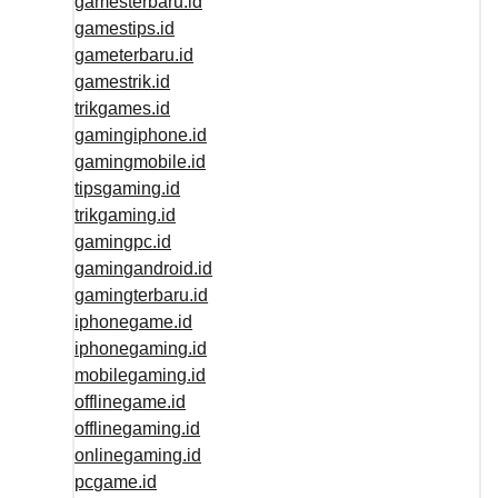
gamesterbaru.id
gamestips.id
gameterbaru.id
gamestrik.id
trikgames.id
gamingiphone.id
gamingmobile.id
tipsgaming.id
trikgaming.id
gamingpc.id
gamingandroid.id
gamingterbaru.id
iphonegame.id
iphonegaming.id
mobilegaming.id
offlinegame.id
offlinegaming.id
onlinegaming.id
pcgame.id