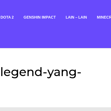
DOTA 2
GENSHIN IMPACT
LAIN – LAIN
MINEC
-legend-yang-