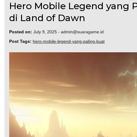
Hero Mobile Legend yang 
di Land of Dawn
Posted on:
July 9, 2025
-
admin@suaragame.id
Post Tags:
hero-mobile-legend-yang-paling-kuat