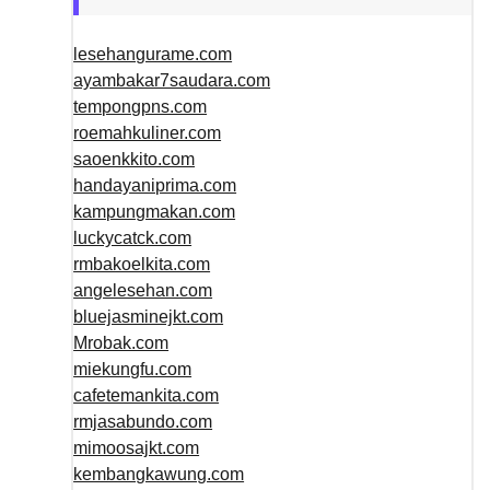
lesehangurame.com
ayambakar7saudara.com
tempongpns.com
roemahkuliner.com
saoenkkito.com
handayaniprima.com
kampungmakan.com
luckycatck.com
rmbakoelkita.com
angelesehan.com
bluejasminejkt.com
Mrobak.com
miekungfu.com
cafetemankita.com
rmjasabundo.com
mimoosajkt.com
kembangkawung.com