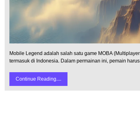
Mobile Legend adalah salah satu game MOBA (Multiplayer O
termasuk di Indonesia. Dalam permainan ini, pemain haru
Continue Reading....