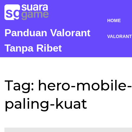
Skip
to
content
HOME
Panduan Valorant
VALORANT
Tanpa Ribet
Tag:
hero-mobile
paling-kuat