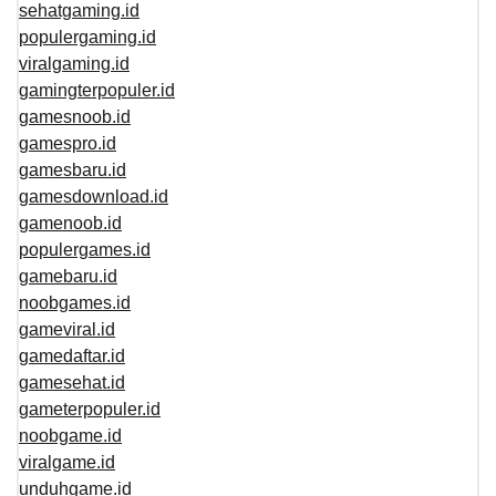
sehatgaming.id
populergaming.id
viralgaming.id
gamingterpopuler.id
gamesnoob.id
gamespro.id
gamesbaru.id
gamesdownload.id
gamenoob.id
populergames.id
gamebaru.id
noobgames.id
gameviral.id
gamedaftar.id
gamesehat.id
gameterpopuler.id
noobgame.id
viralgame.id
unduhgame.id