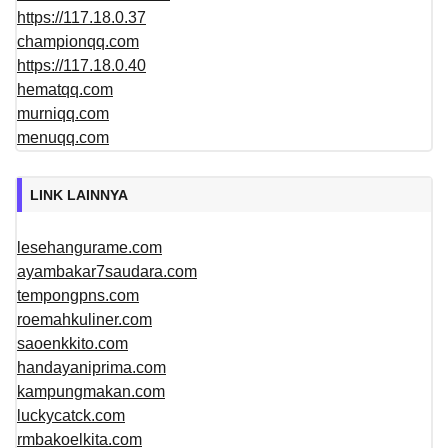
https://117.18.0.37
championqq.com
https://117.18.0.40
hematqq.com
murniqq.com
menuqq.com
LINK LAINNYA
lesehangurame.com
ayambakar7saudara.com
tempongpns.com
roemahkuliner.com
saoenkkito.com
handayaniprima.com
kampungmakan.com
luckycatck.com
rmbakoelkita.com