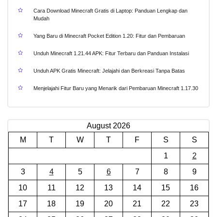
Cara Download Minecraft Gratis di Laptop: Panduan Lengkap dan
Mudah
Yang Baru di Minecraft Pocket Edition 1.20: Fitur dan Pembaruan
Unduh Minecraft 1.21.44 APK: Fitur Terbaru dan Panduan Instalasi
Unduh APK Gratis Minecraft: Jelajahi dan Berkreasi Tanpa Batas
Menjelajahi Fitur Baru yang Menarik dari Pembaruan Minecraft 1.17.30
August 2026
M
T
W
T
F
S
S
1
2
3
4
5
6
7
8
9
10
11
12
13
14
15
16
17
18
19
20
21
22
23