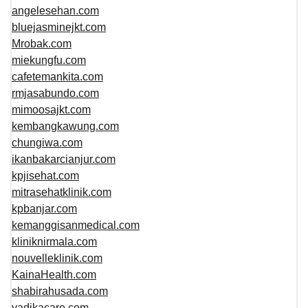
angelesehan.com
bluejasminejkt.com
Mrobak.com
miekungfu.com
cafetemankita.com
rmjasabundo.com
mimoosajkt.com
kembangkawung.com
chungiwa.com
ikanbakarcianjur.com
kpjisehat.com
mitrasehatklinik.com
kpbanjar.com
kemanggisanmedical.com
kliniknirmala.com
nouvelleklinik.com
KainaHealth.com
shabirahusada.com
yadikacare.com