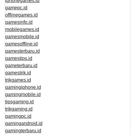
iphonegames.id
gamepc.id
offlinegames.id
gamesinfo.id
mobilegames.id
gamesmobile.id
gamesoffline.id
gamesterbaru.id
gamestips.id
gameterbaru.id
gamestrik.id
trikgames.id
gamingiphone.id
gamingmobile.id
tipsgaming.id
trikgaming.id
gamingpc.id
gamingandroid.id
gamingterbaru.id