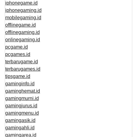
iphonegame.id
iphonegaming.id
mobilegaming.id
offlinegame.id
offlinegaming.id
onlinegaming.id
pcgame.id
pcgames.id
terbarugame.id
terbarugames.id
tipsgame.id
gaminginfo.id
gaminghemat.id
gamingmurni.id
gamingjurus.id
gamingmenu.id
gamingasik.id
gamingahli.id
gamingarea.id