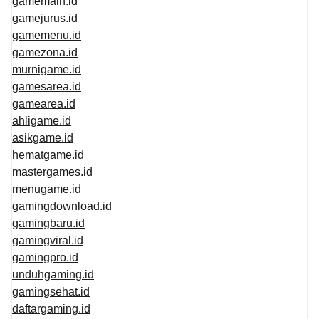
gamemain.id
gamejurus.id
gamemenu.id
gamezona.id
murnigame.id
gamesarea.id
gamearea.id
ahligame.id
asikgame.id
hematgame.id
mastergames.id
menugame.id
gamingdownload.id
gamingbaru.id
gamingviral.id
gamingpro.id
unduhgaming.id
gamingsehat.id
daftargaming.id