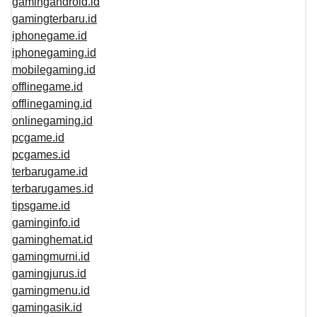
gamingandroid.id
gamingterbaru.id
iphonegame.id
iphonegaming.id
mobilegaming.id
offlinegame.id
offlinegaming.id
onlinegaming.id
pcgame.id
pcgames.id
terbarugame.id
terbarugames.id
tipsgame.id
gaminginfo.id
gaminghemat.id
gamingmurni.id
gamingjurus.id
gamingmenu.id
gamingasik.id