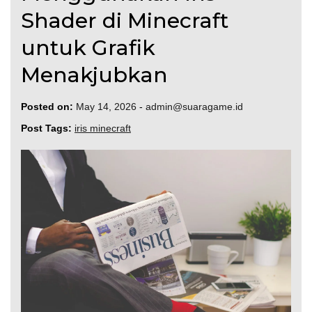
Shader di Minecraft
untuk Grafik
Menakjubkan
Posted on:
May 14, 2026
-
admin@suaragame.id
Post Tags:
iris minecraft