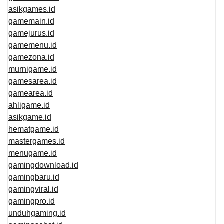
asikgames.id
gamemain.id
gamejurus.id
gamemenu.id
gamezona.id
murnigame.id
gamesarea.id
gamearea.id
ahligame.id
asikgame.id
hematgame.id
mastergames.id
menugame.id
gamingdownload.id
gamingbaru.id
gamingviral.id
gamingpro.id
unduhgaming.id