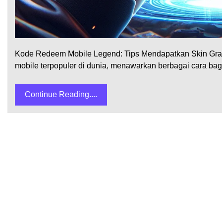
Kode Redeem Mobile Legend: Tips Mendapatkan Skin Grat
mobile terpopuler di dunia, menawarkan berbagai cara ba
Continue Reading....