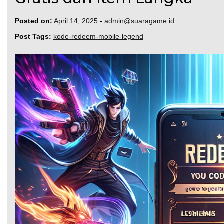
Posted on:
April 14, 2025
-
admin@suaragame.id
Post Tags:
kode-redeem-mobile-legend