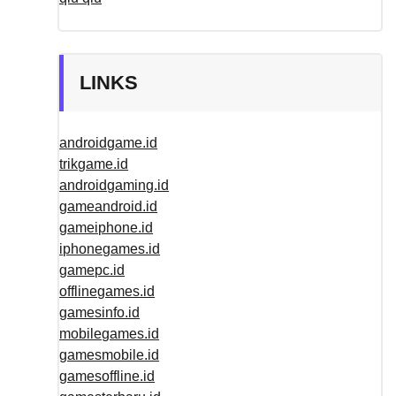
LINKS
androidgame.id
trikgame.id
androidgaming.id
gameandroid.id
gameiphone.id
iphonegames.id
gamepc.id
offlinegames.id
gamesinfo.id
mobilegames.id
gamesmobile.id
gamesoffline.id