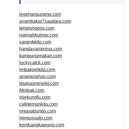
lesehangurame.com
ayambakar7saudara.com
tempongpns.com
roemahkuliner.com
saoenkkito.com
handayaniprima.com
kampungmakan.com
luckycatck.com
rmbakoelkita.com
angelesehan.com
bluejasminejkt.com
Mrobak.com
miekungfu.com
cafetemankita.com
rmjasabundo.com
mimoosajkt.com
kembangkawung.com