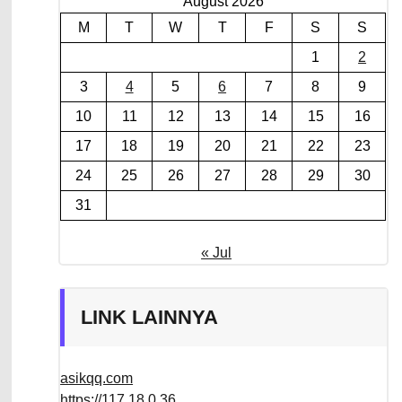
August 2026
M
T
W
T
F
S
S
1
2
3
4
5
6
7
8
9
10
11
12
13
14
15
16
17
18
19
20
21
22
23
24
25
26
27
28
29
30
31
« Jul
LINK LAINNYA
asikqq.com
https://117.18.0.36