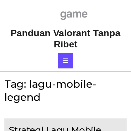
Skip
to
content
Panduan Valorant Tanpa
Ribet
Primary
Menu
Tag:
lagu-mobile-
legend
Strategi Lagu Mobile