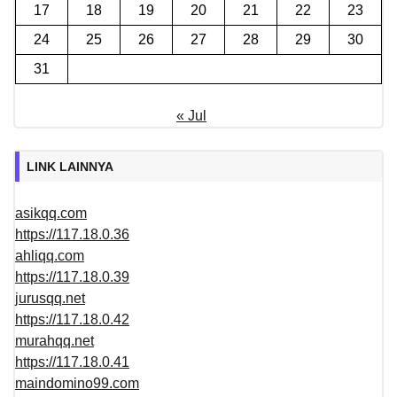
17
18
19
20
21
22
23
24
25
26
27
28
29
30
31
« Jul
LINK LAINNYA
asikqq.com
https://117.18.0.36
ahliqq.com
https://117.18.0.39
jurusqq.net
https://117.18.0.42
murahqq.net
https://117.18.0.41
maindomino99.com