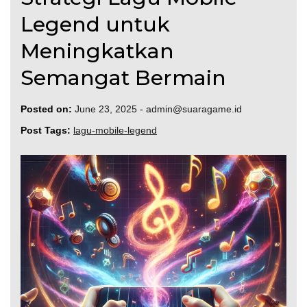
Legend untuk
Meningkatkan
Semangat Bermain
Posted on:
June 23, 2025
-
admin@suaragame.id
Post Tags:
lagu-mobile-legend