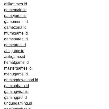
asikgames.id
gamemain.id
gamejurus.id
gamemenu.id
gamezona.id
murnigame.id
gamesarea.id
gamearea.id
ahligame.id
asikgame.id
hematgame.id
mastergames.id
menugame.id
gamingdownload.id
gamingbaru.id
gamingviral.id
gamingpro.id
unduhgaming.id