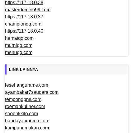
https://117.18.0.38
masterdomino99.com
https://117.18.0.37
championqq.com
https://117.18.0.40
hematqq.com
murniqq.com
menuqq.com
LINK LAINNYA
lesehangurame.com
ayambakar7saudara.com
tempongpns.com
roemahkuliner.com
saoenkkito.com
handayaniprima.com
kampungmakan.com