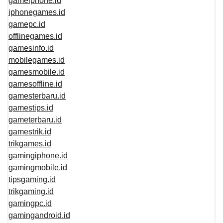
gameiphone.id
iphonegames.id
gamepc.id
offlinegames.id
gamesinfo.id
mobilegames.id
gamesmobile.id
gamesoffline.id
gamesterbaru.id
gamestips.id
gameterbaru.id
gamestrik.id
trikgames.id
gamingiphone.id
gamingmobile.id
tipsgaming.id
trikgaming.id
gamingpc.id
gamingandroid.id