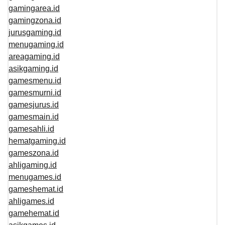
gamingarea.id
gamingzona.id
jurusgaming.id
menugaming.id
areagaming.id
asikgaming.id
gamesmenu.id
gamesmurni.id
gamesjurus.id
gamesmain.id
gamesahli.id
hematgaming.id
gameszona.id
ahligaming.id
menugames.id
gameshemat.id
ahligames.id
gamehemat.id