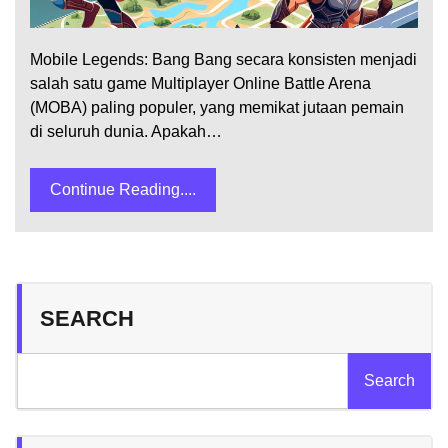
Mobile Legends: Bang Bang secara konsisten menjadi
salah satu game Multiplayer Online Battle Arena
(MOBA) paling populer, yang memikat jutaan pemain
di seluruh dunia. Apakah…
Continue Reading....
SEARCH
Search