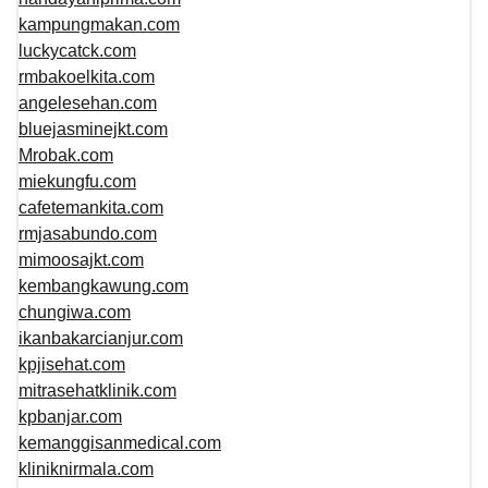
kampungmakan.com
luckycatck.com
rmbakoelkita.com
angelesehan.com
bluejasminejkt.com
Mrobak.com
miekungfu.com
cafetemankita.com
rmjasabundo.com
mimoosajkt.com
kembangkawung.com
chungiwa.com
ikanbakarcianjur.com
kpjisehat.com
mitrasehatklinik.com
kpbanjar.com
kemanggisanmedical.com
kliniknirmala.com