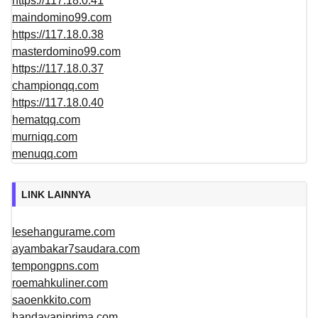
https://117.18.0.41
maindomino99.com
https://117.18.0.38
masterdomino99.com
https://117.18.0.37
championqq.com
https://117.18.0.40
hematqq.com
murniqq.com
menuqq.com
LINK LAINNYA
lesehangurame.com
ayambakar7saudara.com
tempongpns.com
roemahkuliner.com
saoenkkito.com
handayaniprima.com