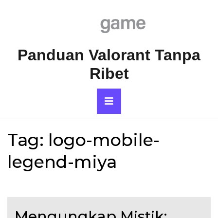
Skip
to
content
Panduan Valorant Tanpa
Ribet
Primary
Menu
Tag:
logo-mobile-
legend-miya
Mengungkap Mistik: