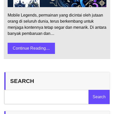
Mobile Legends, permainan yang dicintai oleh jutaan
orang di seluruh dunia, terus berkembang untuk
menjaga kontennya tetap segar dan menarik. Di antara
banyak pembaruan dan…
Continue Reading....
SEARCH
Search