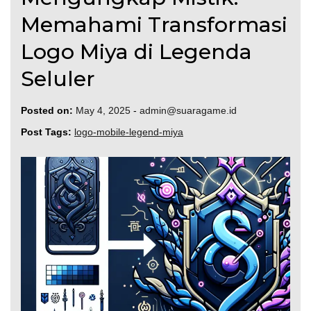
Memahami Transformasi
Logo Miya di Legenda
Seluler
Posted on:
May 4, 2025
-
admin@suaragame.id
Post Tags:
logo-mobile-legend-miya