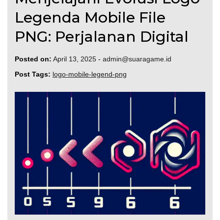
Legenda Mobile File
PNG: Perjalanan Digital
Posted on:
April 13, 2025
-
admin@suaragame.id
Post Tags:
logo-mobile-legend-png