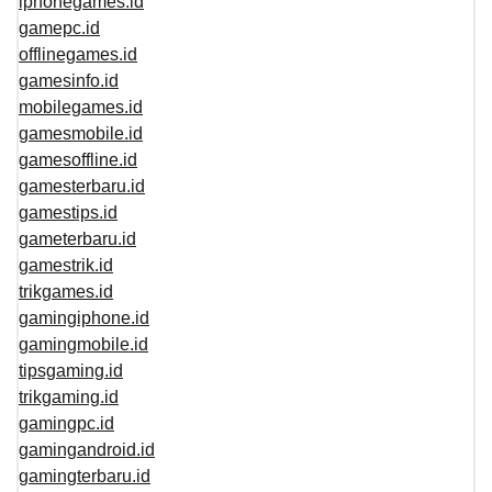
iphonegames.id
gamepc.id
offlinegames.id
gamesinfo.id
mobilegames.id
gamesmobile.id
gamesoffline.id
gamesterbaru.id
gamestips.id
gameterbaru.id
gamestrik.id
trikgames.id
gamingiphone.id
gamingmobile.id
tipsgaming.id
trikgaming.id
gamingpc.id
gamingandroid.id
gamingterbaru.id