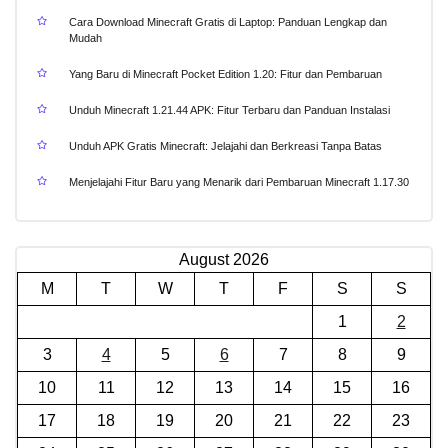
Cara Download Minecraft Gratis di Laptop: Panduan Lengkap dan
Mudah
Yang Baru di Minecraft Pocket Edition 1.20: Fitur dan Pembaruan
Unduh Minecraft 1.21.44 APK: Fitur Terbaru dan Panduan Instalasi
Unduh APK Gratis Minecraft: Jelajahi dan Berkreasi Tanpa Batas
Menjelajahi Fitur Baru yang Menarik dari Pembaruan Minecraft 1.17.30
August 2026
M
T
W
T
F
S
S
1
2
3
4
5
6
7
8
9
10
11
12
13
14
15
16
17
18
19
20
21
22
23