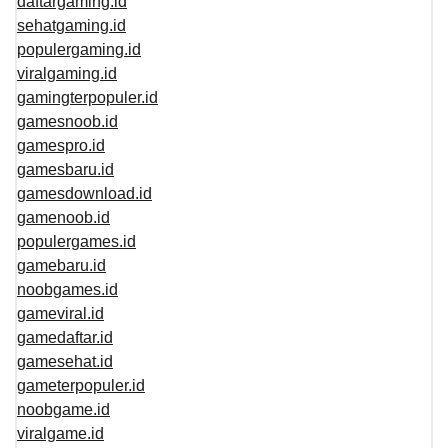
daftargaming.id
sehatgaming.id
populergaming.id
viralgaming.id
gamingterpopuler.id
gamesnoob.id
gamespro.id
gamesbaru.id
gamesdownload.id
gamenoob.id
populergames.id
gamebaru.id
noobgames.id
gameviral.id
gamedaftar.id
gamesehat.id
gameterpopuler.id
noobgame.id
viralgame.id