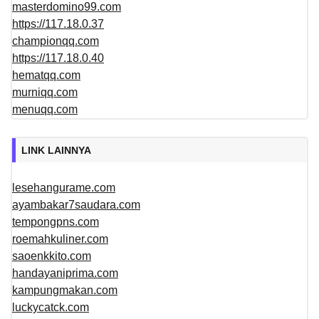
masterdomino99.com
https://117.18.0.37
championqq.com
https://117.18.0.40
hematqq.com
murniqq.com
menuqq.com
LINK LAINNYA
lesehangurame.com
ayambakar7saudara.com
tempongpns.com
roemahkuliner.com
saoenkkito.com
handayaniprima.com
kampungmakan.com
luckycatck.com