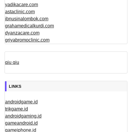
yadikacare.com
astaclinic.com
ibnusinalombok.com
grahamedicalkurdi.com
dyanzacare.com
griyabromoclinic.com
qiu qiu
LINKS
androidgame.id
trikgame.id
androidgaming.id
gameandroid.id
gameiphone.id