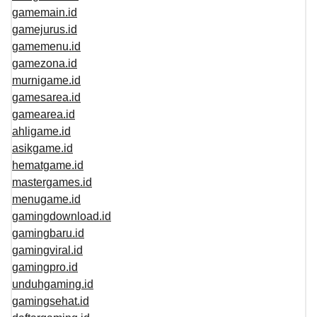
gamemain.id
gamejurus.id
gamemenu.id
gamezona.id
murnigame.id
gamesarea.id
gamearea.id
ahligame.id
asikgame.id
hematgame.id
mastergames.id
menugame.id
gamingdownload.id
gamingbaru.id
gamingviral.id
gamingpro.id
unduhgaming.id
gamingsehat.id