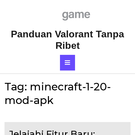
Skip
to
content
Panduan Valorant Tanpa
Ribet
Primary
Menu
Tag:
minecraft-1-20-
mod-apk
Jelajahi Fitur Baru: