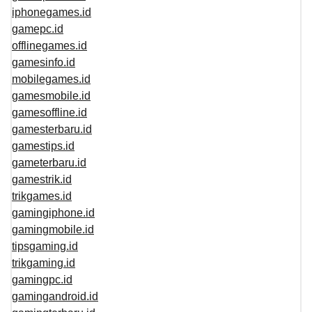
iphonegames.id
gamepc.id
offlinegames.id
gamesinfo.id
mobilegames.id
gamesmobile.id
gamesoffline.id
gamesterbaru.id
gamestips.id
gameterbaru.id
gamestrik.id
trikgames.id
gamingiphone.id
gamingmobile.id
tipsgaming.id
trikgaming.id
gamingpc.id
gamingandroid.id