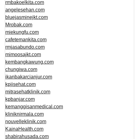
rmbakoelkita.com
angelesehan.com
bluejasminejkt.com
Mrobak.com
miekungfu.com
cafetemankita.com
rmjasabundo.com
mimoosajkt.com
kembangkawung.com
chungiwa.com
ikanbakarcianjur.com
kpjisehat.com
mitrasehatklinik.com
kpbanjar.com
kemanggisanmedical.com
kliniknirmala.com
nouvelleklinik.com
KainaHealth.com
shabirahusada.com