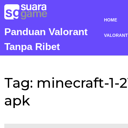
Skip
to
content
HOME
Panduan Valorant
VALORANT
Tanpa Ribet
Tag:
minecraft-1-
apk