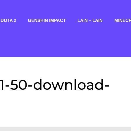
DOTA 2
GENSHIN IMPACT
LAIN – LAIN
MINEC
21-50-download-