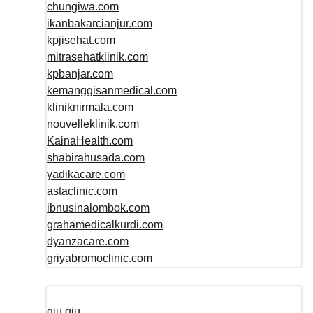
chungiwa.com
ikanbakarcianjur.com
kpjisehat.com
mitrasehatklinik.com
kpbanjar.com
kemanggisanmedical.com
kliniknirmala.com
nouvelleklinik.com
KainaHealth.com
shabirahusada.com
yadikacare.com
astaclinic.com
ibnusinalombok.com
grahamedicalkurdi.com
dyanzacare.com
griyabromoclinic.com
qiu qiu