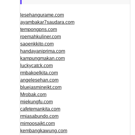
lesehangurame.com
ayambakar7saudara.com
tempongpns.com
roemahkuliner.com
saoenkkito.com
handayaniprima.com
kampungmakan.com
luckycatck.com
rmbakoelkita.com
angelesehan.com
bluejasminejkt.com
Mrobak.com
miekungfu.com
cafetemankita.com
rmjasabundo.com
mimoosajkt.com
kembangkawung.com