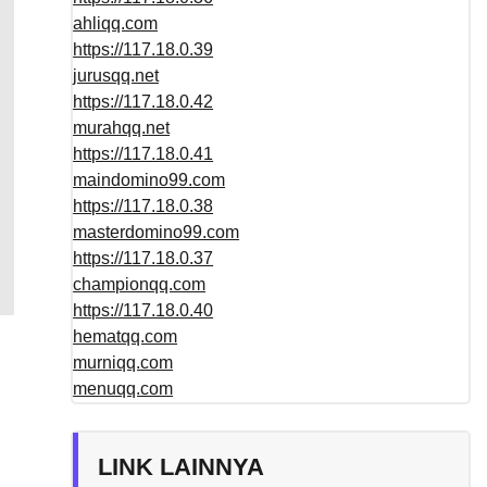
ahliqq.com
https://117.18.0.39
jurusqq.net
https://117.18.0.42
murahqq.net
https://117.18.0.41
maindomino99.com
https://117.18.0.38
masterdomino99.com
https://117.18.0.37
championqq.com
https://117.18.0.40
hematqq.com
murniqq.com
menuqq.com
LINK LAINNYA