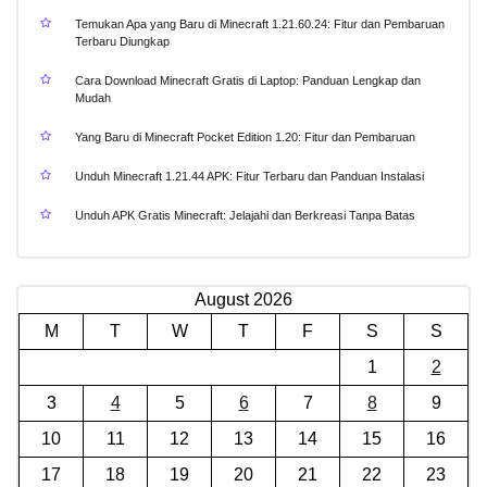
Temukan Apa yang Baru di Minecraft 1.21.60.24: Fitur dan Pembaruan
Terbaru Diungkap
Cara Download Minecraft Gratis di Laptop: Panduan Lengkap dan
Mudah
Yang Baru di Minecraft Pocket Edition 1.20: Fitur dan Pembaruan
Unduh Minecraft 1.21.44 APK: Fitur Terbaru dan Panduan Instalasi
Unduh APK Gratis Minecraft: Jelajahi dan Berkreasi Tanpa Batas
August 2026
M
T
W
T
F
S
S
1
2
3
4
5
6
7
8
9
10
11
12
13
14
15
16
17
18
19
20
21
22
23