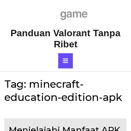
Skip
to
content
Panduan Valorant Tanpa
Ribet
Primary
Menu
Tag:
minecraft-
education-edition-apk
Menjelajahi Manfaat APK