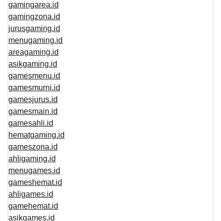
gamingarea.id
gamingzona.id
jurusgaming.id
menugaming.id
areagaming.id
asikgaming.id
gamesmenu.id
gamesmurni.id
gamesjurus.id
gamesmain.id
gamesahli.id
hematgaming.id
gameszona.id
ahligaming.id
menugames.id
gameshemat.id
ahligames.id
gamehemat.id
asikgames.id