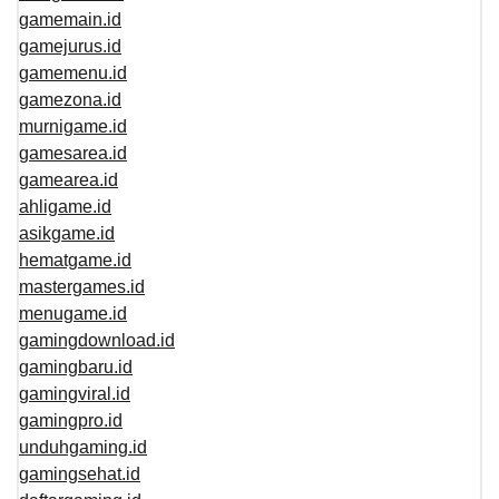
gamemain.id
gamejurus.id
gamemenu.id
gamezona.id
murnigame.id
gamesarea.id
gamearea.id
ahligame.id
asikgame.id
hematgame.id
mastergames.id
menugame.id
gamingdownload.id
gamingbaru.id
gamingviral.id
gamingpro.id
unduhgaming.id
gamingsehat.id