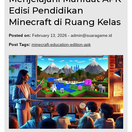
Edisi Pendidikan
Minecraft di Ruang Kelas
Posted on:
February 13, 2026
-
admin@suaragame.id
Post Tags:
minecraft-education-edition-apk