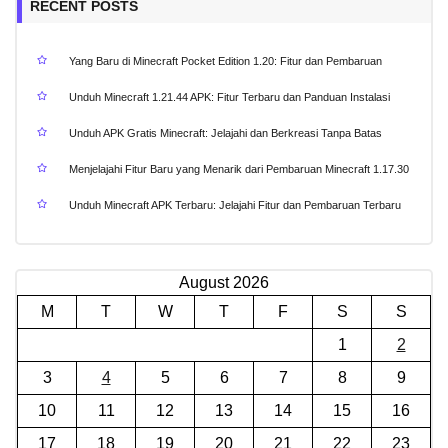
RECENT POSTS
Yang Baru di Minecraft Pocket Edition 1.20: Fitur dan Pembaruan
Unduh Minecraft 1.21.44 APK: Fitur Terbaru dan Panduan Instalasi
Unduh APK Gratis Minecraft: Jelajahi dan Berkreasi Tanpa Batas
Menjelajahi Fitur Baru yang Menarik dari Pembaruan Minecraft 1.17.30
Unduh Minecraft APK Terbaru: Jelajahi Fitur dan Pembaruan Terbaru
August 2026
M
T
W
T
F
S
S
1
2
3
4
5
6
7
8
9
10
11
12
13
14
15
16
17
18
19
20
21
22
23