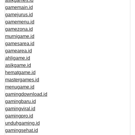
asikgames.id
gamemain.id
gamejurus.id
gamemenu.id
gamezona.id
murnigame.id
gamesarea.id
gamearea.id
ahligame.id
asikgame.id
hematgame.id
mastergames.id
menugame.id
gamingdownload.id
gamingbaru.id
gamingviral.id
gamingpro.id
unduhgaming.id
gamingsehat.id