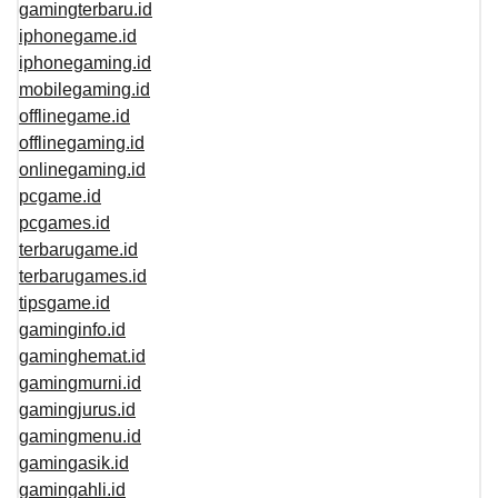
gamingterbaru.id
iphonegame.id
iphonegaming.id
mobilegaming.id
offlinegame.id
offlinegaming.id
onlinegaming.id
pcgame.id
pcgames.id
terbarugame.id
terbarugames.id
tipsgame.id
gaminginfo.id
gaminghemat.id
gamingmurni.id
gamingjurus.id
gamingmenu.id
gamingasik.id
gamingahli.id