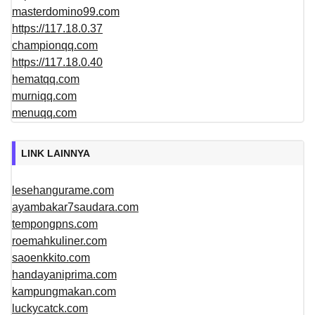
masterdomino99.com
https://117.18.0.37
championqq.com
https://117.18.0.40
hematqq.com
murniqq.com
menuqq.com
LINK LAINNYA
lesehangurame.com
ayambakar7saudara.com
tempongpns.com
roemahkuliner.com
saoenkkito.com
handayaniprima.com
kampungmakan.com
luckycatck.com