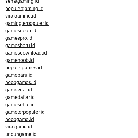
sehatgaming.id
populergaming.id
viralgaming.id
gamingterpopuler.id
gamesnoob.id
gamespro.id
gamesbaru.id
gamesdownload.id
gamenoob.id
populergames.id
gamebaru.id
noobgames.id
gameviral.id
gamedaftar.id
gamesehat.id
gameterpopuler.id
noobgame.id
viralgame.id
unduhgame.id