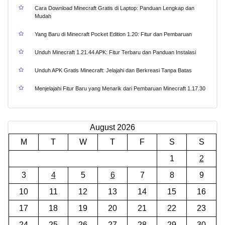
Cara Download Minecraft Gratis di Laptop: Panduan Lengkap dan
Mudah
Yang Baru di Minecraft Pocket Edition 1.20: Fitur dan Pembaruan
Unduh Minecraft 1.21.44 APK: Fitur Terbaru dan Panduan Instalasi
Unduh APK Gratis Minecraft: Jelajahi dan Berkreasi Tanpa Batas
Menjelajahi Fitur Baru yang Menarik dari Pembaruan Minecraft 1.17.30
August 2026
M
T
W
T
F
S
S
1
2
3
4
5
6
7
8
9
10
11
12
13
14
15
16
17
18
19
20
21
22
23
24
25
26
27
28
29
30