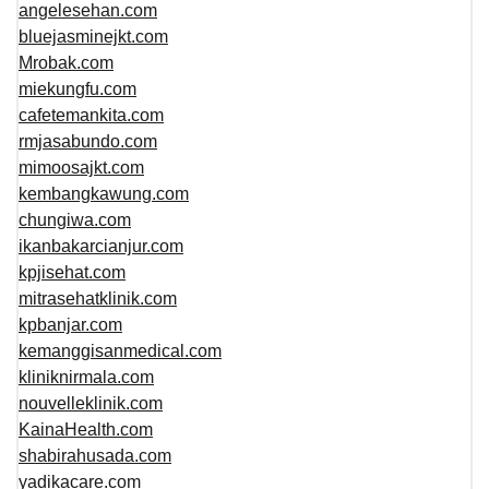
angelesehan.com
bluejasminejkt.com
Mrobak.com
miekungfu.com
cafetemankita.com
rmjasabundo.com
mimoosajkt.com
kembangkawung.com
chungiwa.com
ikanbakarcianjur.com
kpjisehat.com
mitrasehatklinik.com
kpbanjar.com
kemanggisanmedical.com
kliniknirmala.com
nouvelleklinik.com
KainaHealth.com
shabirahusada.com
yadikacare.com