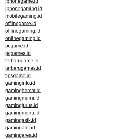
iphonegame.id
iphonegaming.id
mobilegaming.id
offlinegame.id
offlinegaming.id
onlinegaming.id
pcgame.id
pcgames.id
terbarugame.id
terbarugames.id
tipsgame.id
gaminginfo.id
gaminghemat.id
gamingmurni.id
gamingjurus.id
gamingmenu.id
gamingasik.id
gamingahli.id
gamingarea.id