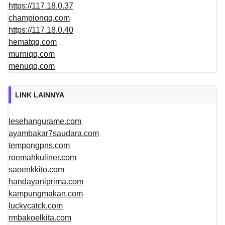
https://117.18.0.37
championqq.com
https://117.18.0.40
hematqq.com
murniqq.com
menuqq.com
LINK LAINNYA
lesehangurame.com
ayambakar7saudara.com
tempongpns.com
roemahkuliner.com
saoenkkito.com
handayaniprima.com
kampungmakan.com
luckycatck.com
rmbakoelkita.com