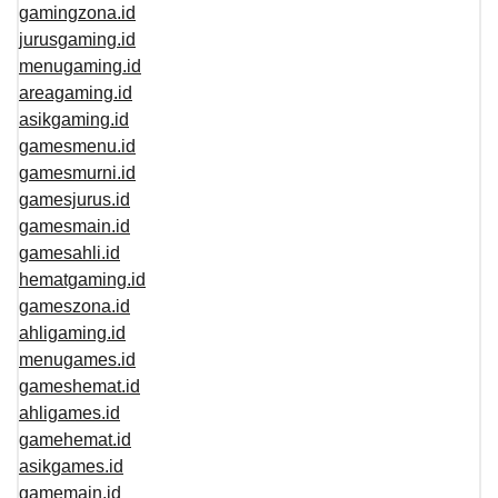
gamingzona.id
jurusgaming.id
menugaming.id
areagaming.id
asikgaming.id
gamesmenu.id
gamesmurni.id
gamesjurus.id
gamesmain.id
gamesahli.id
hematgaming.id
gameszona.id
ahligaming.id
menugames.id
gameshemat.id
ahligames.id
gamehemat.id
asikgames.id
gamemain.id