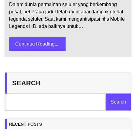
Dalam dunia permainan seluler yang berkembang
pesat, beberapa judul telah mencapai dampak global
legenda seluler. Saat kami mengantisipasi rilis Mobile
Legends HD, ada baiknya untuk…
Continue Reading....
SEARCH
Search
RECENT POSTS