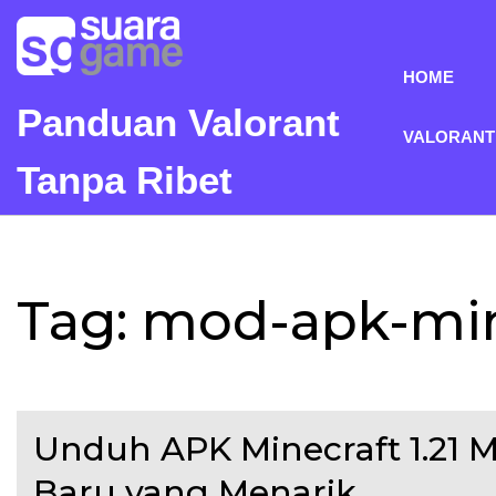
Skip
to
content
HOME
Panduan Valorant
VALORANT
Tanpa Ribet
Tag:
mod-apk-mine
Unduh APK Minecraft 1.21 
Baru yang Menarik