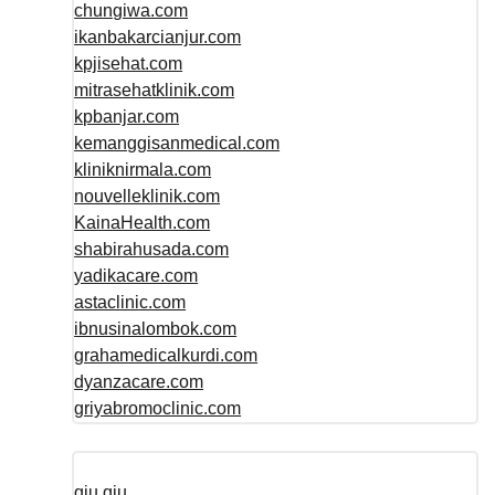
chungiwa.com
ikanbakarcianjur.com
kpjisehat.com
mitrasehatklinik.com
kpbanjar.com
kemanggisanmedical.com
kliniknirmala.com
nouvelleklinik.com
KainaHealth.com
shabirahusada.com
yadikacare.com
astaclinic.com
ibnusinalombok.com
grahamedicalkurdi.com
dyanzacare.com
griyabromoclinic.com
qiu qiu