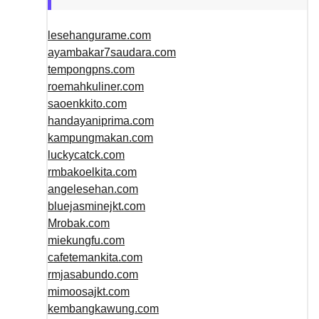
lesehangurame.com
ayambakar7saudara.com
tempongpns.com
roemahkuliner.com
saoenkkito.com
handayaniprima.com
kampungmakan.com
luckycatck.com
rmbakoelkita.com
angelesehan.com
bluejasminejkt.com
Mrobak.com
miekungfu.com
cafetemankita.com
rmjasabundo.com
mimoosajkt.com
kembangkawung.com