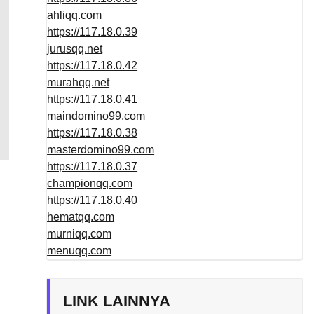
ahliqq.com
https://117.18.0.39
jurusqq.net
https://117.18.0.42
murahqq.net
https://117.18.0.41
maindomino99.com
https://117.18.0.38
masterdomino99.com
https://117.18.0.37
championqq.com
https://117.18.0.40
hematqq.com
murniqq.com
menuqq.com
LINK LAINNYA